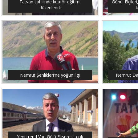
Tatvan sahilinde kuaför eğitimi
Gönül Elçileri
düzenlendi
Nemrut Şenlikleri'ne yoğun ilgi
Nemrut Dağ
Yeni trend Van Gölü Ekspresi, çok