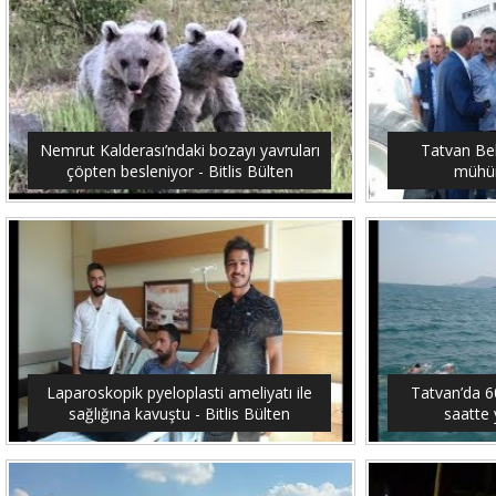
Nemrut Kalderası’ndaki bozayı yavruları
Tatvan Bel
çöpten besleniyor - Bitlis Bülten
mühürl
Laparoskopik pyeloplasti ameliyatı ile
Tatvan’da 6
sağlığına kavuştu - Bitlis Bülten
saatte 