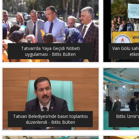
Tatvan’da Yaya Geçidi Nöbeti
Van Gölü sahi
uygulaması - Bitlis Bülten
etkin
Tatvan Belediyesi’nde basın toplantısı
Bitlis İzmir'
düzenlendi - Bitlis Bülten