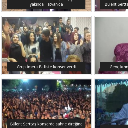
yakında Tatvan’da
Bülent Sertt
Grup İmera Bitlis’te konser verdi
Genç kızı
Bülent Serttaş konserde sahne direğine