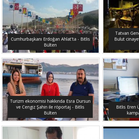
Tatvan Genç
Cumhurbaşkanı Erdoğan Ahlat'ta - Bitlis
Bulut cinayet
Bülten
Turizm ekonomisi hakkında Esra Dursun
ve Cengiz Şahin ile röportaj - Bitlis
Bitlis Eren 
Bülten
kampan