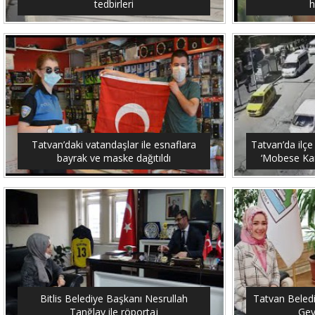
tedbirleri
h
Tatvan’daki vatandaşlar ile esnaflara
Tatvan’da ilçe
bayrak ve maske dağıtıldı
‘Mobese Kam
Bitlis Belediye Başkanı Nesrullah
Tatvan Beled
Tanğlay ile röportaj
Gey