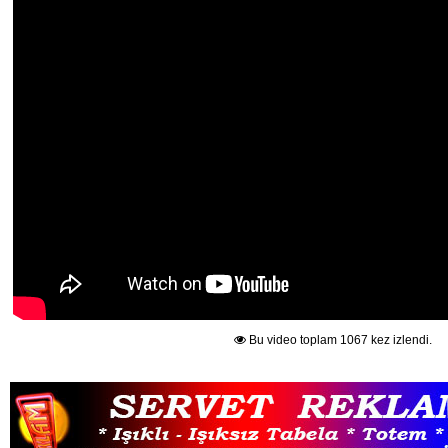
Bu video toplam 1067 kez izlendi.