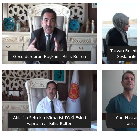
Tatvan Beled
Göçü durduran Başkan - Bitlis Bülten
Geylani ile
Ahlat’ta Selçuklu Mimarisi TOKİ Evleri
Can Hastan
yapılacak - Bitlis Bülten
ameli