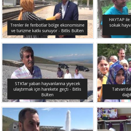
HAYTAP ile 
Trenler ile feribotlar bölge ekonomisine
sokak hayvan
ve turizme katkı sunuyor - Bitlis Bülten
STK’lar yaban hayvanlarına yiyecek
ulaştırmak için harekete geçti - Bitlis
Tatvan’dak
Bülten
dağıt