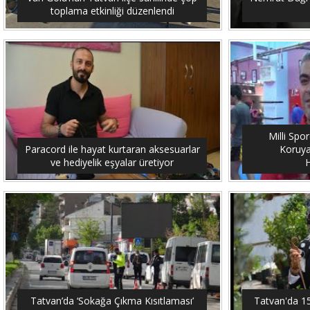
toplama etkinliği düzenlendi
Milli Spo
Paracord ile hayat kurtaran aksesuarlar
Koruya
ve hediyelik eşyalar üretiyor
H
Tatvan’da ‘Sokağa Çıkma Kısıtlaması’
Tatvan'da 15 