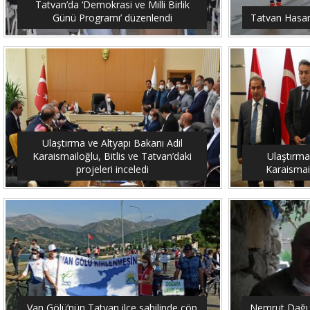
Tatvan’da ‘Demokrasi ve Milli Birlik
Günü Programı’ düzenlendi
Tatvan Hasar 
Ulaştırma ve Altyapı Bakanı Adil
Karaismailoğlu, Bitlis ve Tatvan’daki
Ulaştırma
projeleri inceledi
Karaismail
Van Gölü’nün Tatvan ilçe sahilinde çöp
Nemrut Dağı 