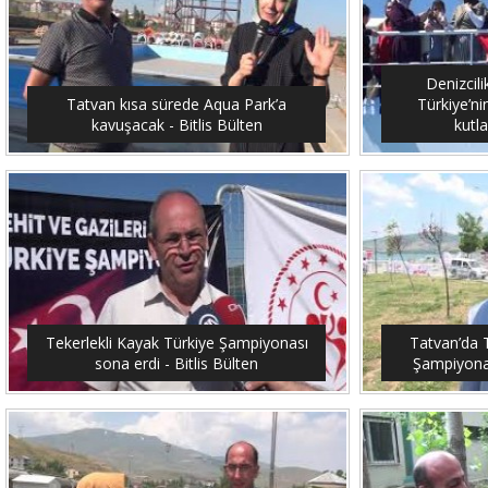
Denizcil
Tatvan kısa sürede Aqua Park’a
Türkiye’ni
kavuşacak - Bitlis Bülten
kutla
Tekerlekli Kayak Türkiye Şampiyonası
Tatvan’da T
sona erdi - Bitlis Bülten
Şampiyonası