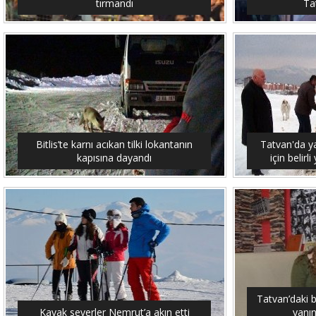
tırmandı
Tat
Bitlis’te karnı acıkan tilki lokantanın
Tatvan'da y
kapısına dayandı
için belirl
Tatvan’daki 
Kayak severler Nemrut’a akın etti
yanın