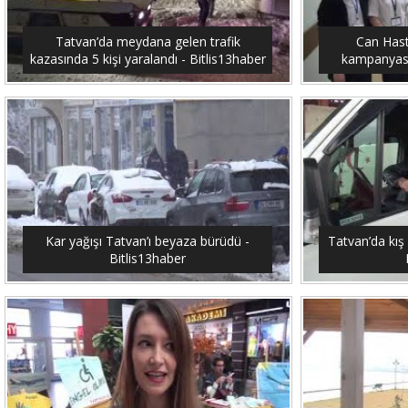
Tatvan’da meydana gelen trafik
Can Hast
kazasında 5 kişi yaralandı - Bitlis13haber
kampanyası 
Kar yağışı Tatvan’ı beyaza bürüdü -
Tatvan’da kış 
Bitlis13haber