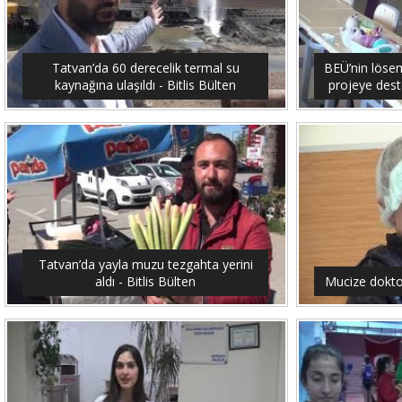
Tatvan’da 60 derecelik termal su
BEÜ’nin lösemi
kaynağına ulaşıldı - Bitlis Bülten
projeye dest
Tatvan’da yayla muzu tezgahta yerini
aldı - Bitlis Bülten
Mucize doktor