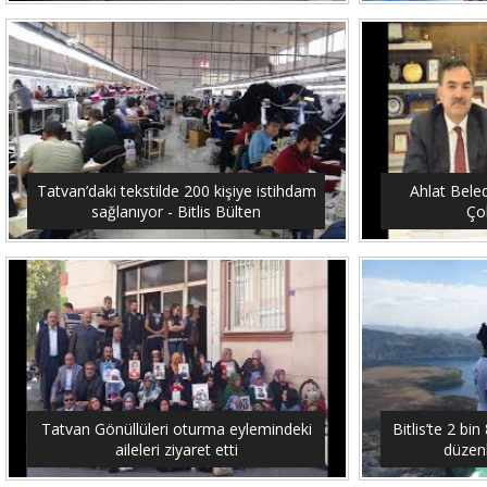
Tatvan’daki tekstilde 200 kişiye istihdam
Ahlat Bele
sağlanıyor - Bitlis Bülten
Çob
Tatvan Gönüllüleri oturma eylemindeki
Bitlis’te 2 b
aileleri ziyaret etti
düzenl