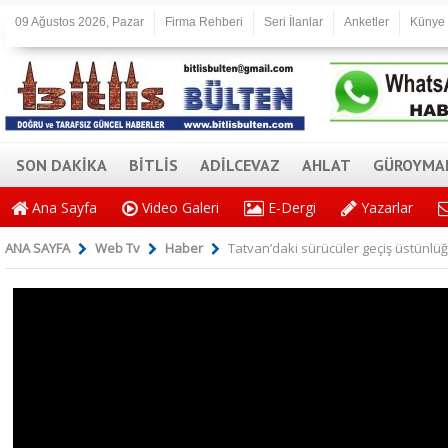
09 Ağustos 2026, Pazar
Firma Rehberi
Seri İlanlar
Anketler
Künye
SON DAKİKA
BİTLİS
ADİLCEVAZ
AHLAT
GÜROYMA
Ana Sayfa
Video Galeri
E-Dergi
Yazarlar
ANA SAYFA
Web Tv
Haber
Tatvan’daki sürücüler geçiş üstünlüğ