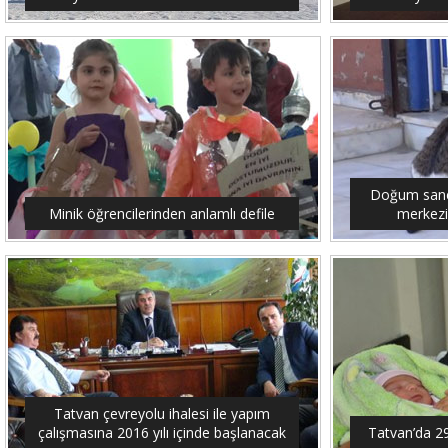
Doğum sancıs
Minik öğrencilerinden anlamlı defile
merkezi
Tatvan çevreyolu ihalesi ile yapım
çalışmasına 2016 yılı içinde başlanacak
Tatvan’da 2