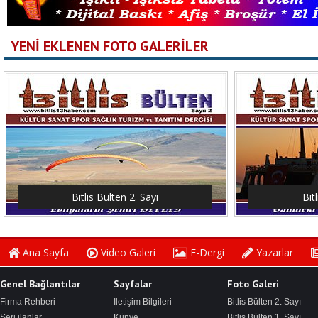
YENİ EKLENEN FOTO GALERİLER
Bitlis Bülten 2. Sayı
Bit
Ana Sayfa
Video Galeri
E-Dergi
Yazarlar
Genel Bağlantılar
Sayfalar
Foto Galeri
Firma Rehberi
İletişim Bilgileri
Bitlis Bülten 2. Sayı
Seri ilanlar
Künye
Bitlis Bülten 1. Sayı