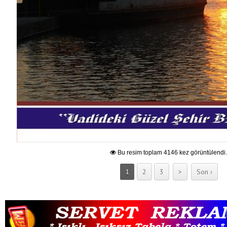
Bu resim toplam 4146 kez görüntülendi.
1
2
3
>
Son ›