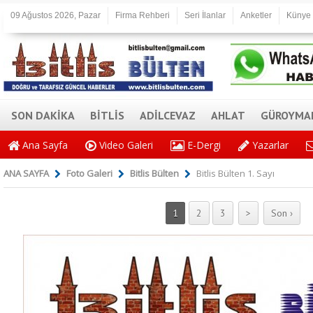
09 Ağustos 2026, Pazar
Firma Rehberi
Seri İlanlar
Anketler
Künye
SON DAKİKA
BİTLİS
ADİLCEVAZ
AHLAT
GÜROYMA
Ana Sayfa
Video Galeri
E-Dergi
Yazarlar
ANA SAYFA
Foto Galeri
Bitlis Bülten
Bitlis Bülten 1. Sayı
1
2
3
>
Son ›