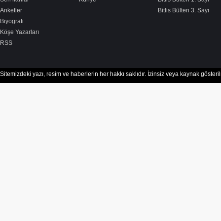
Anketler
Bitlis Bülten 3. Sayı
Biyografi
Köşe Yazarları
RSS
Sitemizdeki yazı, resim ve haberlerin her hakkı saklıdır. İzinsiz veya kaynak göster