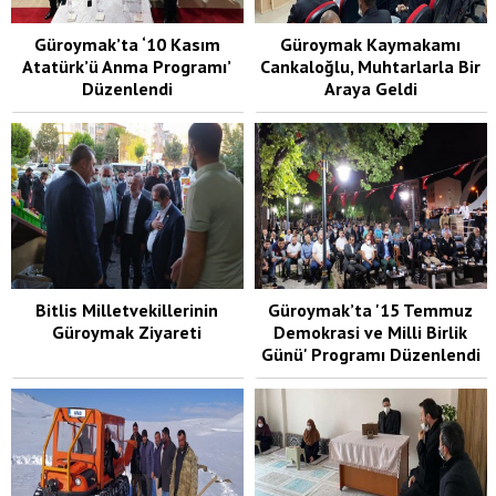
Güroymak’ta ‘10 Kasım
Güroymak Kaymakamı
Atatürk’ü Anma Programı’
Cankaloğlu, Muhtarlarla Bir
Düzenlendi
Araya Geldi
Bitlis Bülten 3. Sayı
Bitlis Milletvekillerinin
Güroymak’ta '15 Temmuz
Güroymak Ziyareti
Demokrasi ve Milli Birlik
Günü' Programı Düzenlendi