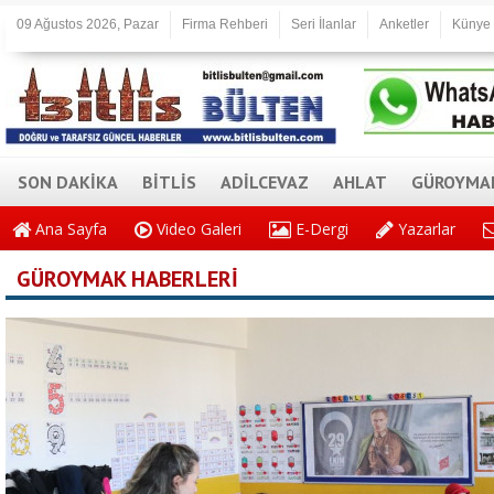
09 Ağustos 2026, Pazar
Firma Rehberi
Seri İlanlar
Anketler
Künye
SON DAKİKA
BİTLİS
ADİLCEVAZ
AHLAT
GÜROYMA
Ana Sayfa
Video Galeri
E-Dergi
Yazarlar
GÜROYMAK HABERLERİ