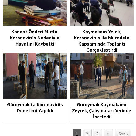
Kanaat Önderi Mutlu,
Kaymakam Yelek,
Koronavirüs Nedeniyle
Koronavirüs ile Mücadele
Hayatını Kaybetti
Kapsamında Toplantı
Gerçekleştirdi
Güroymak’ta Koronavirüs
Güroymak Kaymakamı
Denetimi Yapıldı
Zeyrek, Çalışmaları Yerinde
İnceledi
1
2
3
>
Son ›