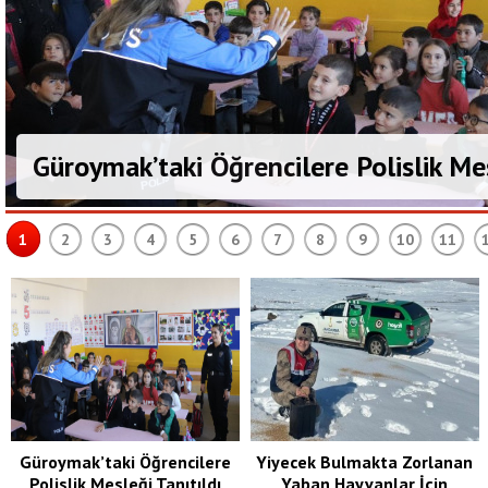
Güroymak’taki Öğrencilere Polislik Mes
1
2
3
4
5
6
7
8
9
10
11
Güroymak’taki Öğrencilere
Yiyecek Bulmakta Zorlanan
Polislik Mesleği Tanıtıldı
Yaban Hayvanlar İçin