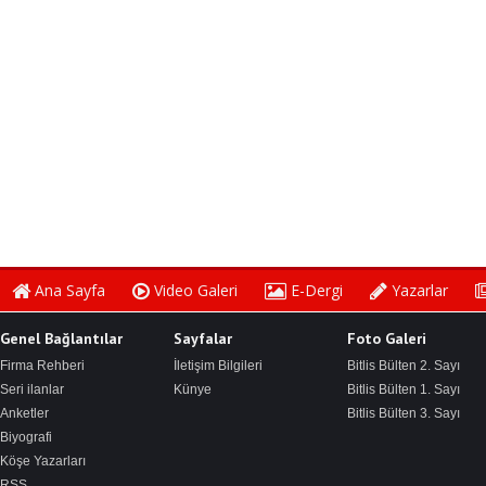
Bitlis Bülten 3. Sayı
Ana Sayfa
Video Galeri
E-Dergi
Yazarlar
Genel Bağlantılar
Sayfalar
Foto Galeri
Firma Rehberi
İletişim Bilgileri
Bitlis Bülten 2. Sayı
Seri ilanlar
Künye
Bitlis Bülten 1. Sayı
Anketler
Bitlis Bülten 3. Sayı
Biyografi
Köşe Yazarları
RSS