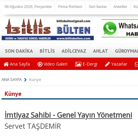
06 Ağustos 2026, Perşembe
Firma Rehberi
Seri İlanlar
Anketler
Kü
SON DAKİKA
BİTLİS
ADİLCEVAZ
AHLAT
GÜROYMA
Ana Sayfa
Video Galeri
E-Dergi
Yazarlar
ANA SAYFA
Künye
Künye
İmtiyaz Sahibi - Genel Yayın Yönetmeni
Servet TAŞDEMİR