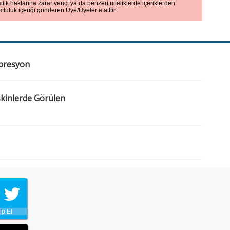
ilik haklarına zarar verici ya da benzeri niteliklerde içeriklerden
mluluk içeriği gönderen Üye/Üyeler’e aittir.
epresyon
şkinlerde Görülen
ip Et