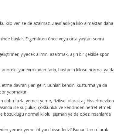
ku kilo verilse de azalmaz. Zayıfladıkça kilo almaktan daha
eminde başlar. Ergenlikten önce veya orta yaştan sonra
liştirirler; yiyecek alımını azaltmak, aşırı bir şekilde spor
e anoreksiyanevrozadan farkı, hastanın kilosu normal ya da
fi etme davranışları gelir. Bunlar; kendini kusturma ya da
spor yapmaktır.
 daha fazla yemek yeme, fiziksel olarak aç hissetmezken
asında ise suçluluk, çökkünlük ve kendinden nefret etmek
eme bozukluğu normal kilolu, şişman ya da obez insanlarda
 neden yemek yeme ihtiyacı hissederiz? Bunun tam olarak