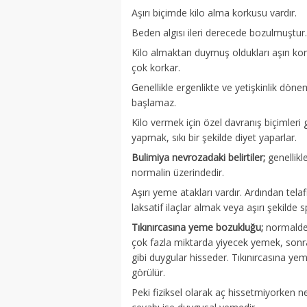
Aşırı biçimde kilo alma korkusu vardır.
Beden algısı ileri derecede bozulmuştur.
Kilo almaktan duymuş oldukları aşırı kor
çok korkar.
Genellikle ergenlikte ve yetişkinlik dön
başlamaz.
Kilo vermek için özel davranış biçimleri ge
yapmak, sıkı bir şekilde diyet yaparlar.
Bulimiya nevrozadaki belirtiler;
genellikl
normalin üzerindedir.
Aşırı yeme atakları vardır. Ardından tela
laksatif ilaçlar almak veya aşırı şekilde 
Tıkınırcasına yeme bozukluğu;
normalden
çok fazla miktarda yiyecek yemek, sonr
gibi duygular hisseder. Tıkınırcasına y
görülür.
Peki fiziksel olarak aç hissetmiyorken