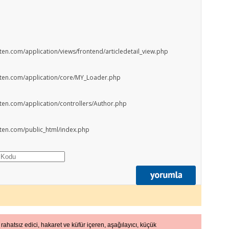
lten.com/application/views/frontend/articledetail_view.php
ulten.com/application/core/MY_Loader.php
lten.com/application/controllers/Author.php
lten.com/public_html/index.php
 rahatsız edici, hakaret ve küfür içeren, aşağılayıcı, küçük