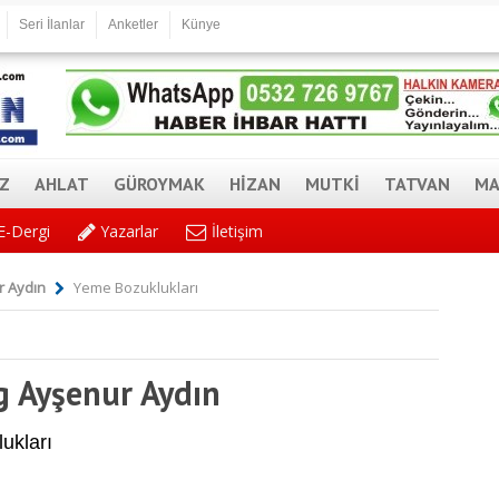
Seri İlanlar
Anketler
Künye
AZ
AHLAT
GÜROYMAK
HİZAN
MUTKİ
TATVAN
MA
E-Dergi
Yazarlar
İletişim
r Aydın
Yeme Bozuklukları
g Ayşenur Aydın
ukları