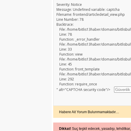
Severity: Notice
Message: Undefined variable: captcha
Filename: frontend/articledetail_view.php
Line Number: 78
Backtrace:
File: /home/bitlis13haber/domains/bitlisbu
Line: 78
Function: _error_handler
File: /home/bitlis13haber/domains/bitlisb
Line: 33
Function: view
File: /home/bitlis13haber/domains/bitlisbu
Line: 45
Function: front_template
File: /home/bitlis13haber/domains/bitlisbu
Line: 292
Function: require_once
" alt="CAPTCHA security code"/>
Habere Ait Yorum Bulunmamaktadır....
Dikkat!
Suç teşkil edecek, yasadışı, tehditkar,