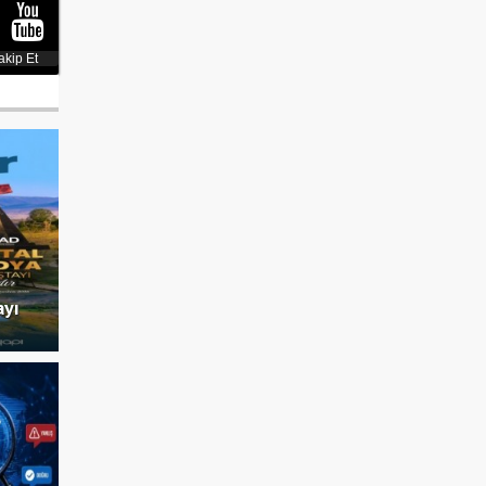
akip Et
ayı