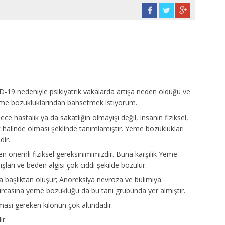
-19 nedeniyle psikiyatrik vakalarda artışa neden olduğu ve
me bozukluklarından bahsetmek istiyorum.
ce hastalık ya da sakatlığın olmayışı değil, insanın fiziksel,
ik halinde olması şeklinde tanımlamıştır. Yeme bozuklukları
dir.
 önemli fiziksel gereksinimimizdir. Buna karşılık Yeme
arı ve beden algısı çok ciddi şekilde bozulur.
a başlıktan oluşur; Anoreksiya nevroza ve bulimiya
nırcasına yeme bozukluğu da bu tanı grubunda yer almıştır.
ması gereken kilonun çok altındadır.
ır.