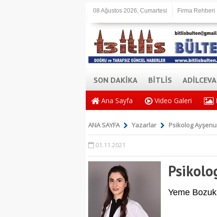
08 Ağustos 2026, Cumartesi
Firma Rehberi
SON DAKİKA
BİTLİS
ADİLCEV
Ana Sayfa
Video Galeri
ANA SAYFA
Yazarlar
Psikolog Ayşenu
01.11.2021
Psikolo
Yeme Bozukl