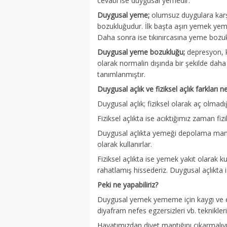
cevabı ise duygusal yemedir.
Duygusal yeme;
olumsuz duygulara karşı
bozukluğudur. İlk başta aşırı yemek yeme 
Daha sonra ise tıkınırcasına yeme bozuklu
Duygusal yeme bozukluğu;
depresyon, ka
olarak normalin dışında bir şekilde da
tanımlanmıştır.
Duygusal açlık ve fiziksel açlık farkları ne
Duygusal açlık; fiziksel olarak aç olma
Fiziksel açlıkta ise acıktığımız zaman fizi
Duygusal açlıkta yemeği depolama mantı
olarak kullanırlar.
Fiziksel açlıkta ise yemek yakıt olarak ku
rahatlamış hissederiz. Duygusal açlıkta i
Peki ne yapabiliriz?
Duygusal yemek yememe için kaygı ve en
diyafram nefes egzersizleri vb. teknikleri
Hayatımızdan diyet mantığını çıkarmalıy