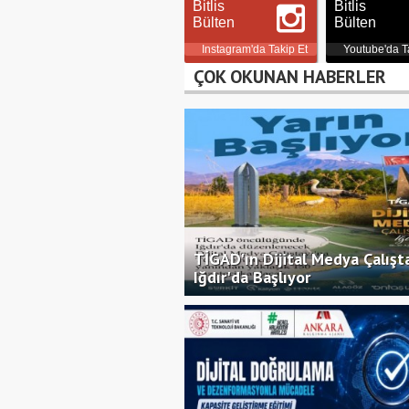
Bitlis
Bitlis
Bülten
Bülten
Instagram'da Takip Et
Youtube'da T
ÇOK OKUNAN HABERLER
TİGAD'ın Dijital Medya Çalışt
Iğdır'da Başlıyor