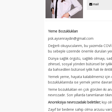
mail
Yeme Bozuklukları
psk.aysenraydin@gmail.com
Değerli okuyucularım, bu yazımda COVİD
bu sebeple üzerinde önemle durulan ye
Dünya sağlık örgütü, sağlıklı olmayı, sade
zihinsel, sosyal yönden bütünsel bir iyil
da bahsedilen bütünsel iyilik hali ile ilintili
Yemek yeme, hayata kalabilmemiz için en
bozukluklarında ise yemek yeme davranışl
Yeme bozuklukları en çok görülen iki an
nevrozadır. Son yıllarda tanımlanan tıkı
Anoreksiya nevrozadaki belirtiler;
kişi ol
Zayıf bir bedene sahip olma arzusu vard