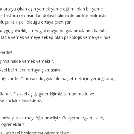
 ortaya çıkan aşırı yemek yeme eğilimi olan bir yeme
faktörü olmasından dolayı bulimia ile birlikte anılmıştır.
ğu ile ilişkili olduğu ortaya çıkmıştır.
ygı, yalnızlık, stres gibi duygu dalgalanmalarına karşılık
ha fazla yemek yemeye sebep olan psikolojik yeme şeklinde
lerdir?
dığımız halde yemek yemektir.
ksel belirtilerin ortaya çıkmasıdır.
ğı vardır. Olumsuz duygular ile baş etmek için yemeği araç
llanılır. Fiziksel açlığı giderdiğimiz zaman mutlu ve
se suçluluk hissederiz.
dişeyi azaltmayı öğrenmeliyiz. Gevşeme egzersizleri,
 öğrenebiliriz.
ız. Sezgisel beslenmeyi öğrenmeliyiz.