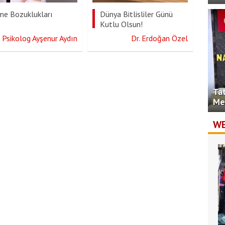
me Bozuklukları
Dünya Bitlisliler Günü
Kutlu Olsun!
Psikolog Ayşenur Aydın
Dr. Erdoğan Özel
Ta
Me
WE