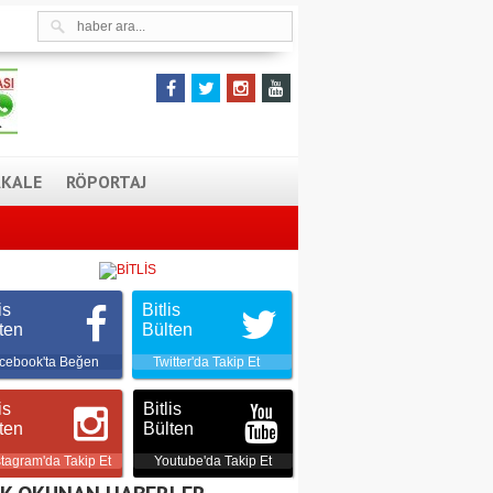
KALE
RÖPORTAJ
is
Bitlis
ten
Bülten
cebook'ta Beğen
Twitter'da Takip Et
is
Bitlis
ten
Bülten
stagram'da Takip Et
Youtube'da Takip Et