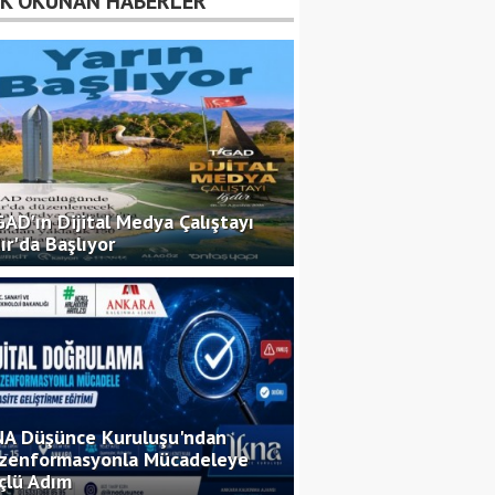
K OKUNAN HABERLER
AD'ın Dijital Medya Çalıştayı
ır'da Başlıyor
NA Düşünce Kuruluşu'ndan
zenformasyonla Mücadeleye
çlü Adım