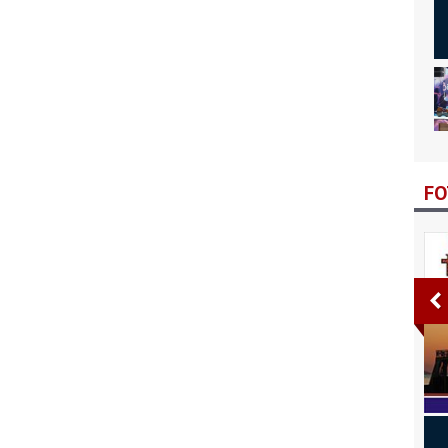
Bi
Bi
FO
lten 3. Sayı
Bitlis Bülten 2. Sayı