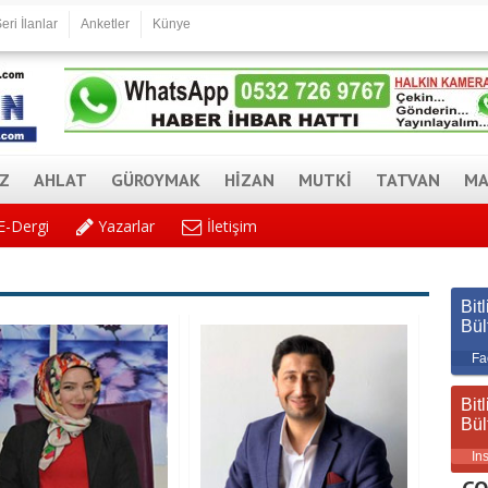
eri İlanlar
Anketler
Künye
AZ
AHLAT
GÜROYMAK
HİZAN
MUTKİ
TATVAN
MA
E-Dergi
Yazarlar
İletişim
Bitl
Bül
Fa
Bitl
Bül
In