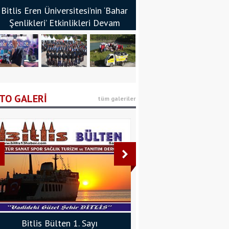
Bitlis Eren Üniversitesi’nin ‘Bahar
Şenlikleri’ Etkinlikleri Devam
Ediyor - Bitlis Bülten
tlis Eren Üniversitesi ‘Bahar Şenlikleri’ Başladı -
Bitlis’te ‘Kitap Fuarı’ Açıldı - Bitlis Bülten
Nemrut Kalderası’nda Çöp Toplama Etkinliği
tlis Bülten
Yapıldı - Bitlis Bülten
TO GALERİ
tüm galeriler
Bitlis Bülten 1. Sayı
Bitlis Bülten 3. 