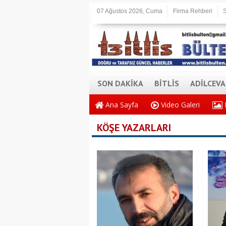
07 Ağustos 2026, Cuma
Firma Rehberi
S
SON DAKİKA
BİTLİS
ADİLCEV
Ana Sayfa
Video Galeri
KÖŞE YAZARLARI