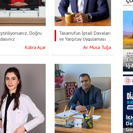
ÇO
ştiriliyorsanız, Doğru
Tasarrufun İptali Davaları
ldasınız
ve Yargıtay Uygulaması
Kübra Açar
Av. Musa Tuğa
TİG
Iğd
İK
De
Gü