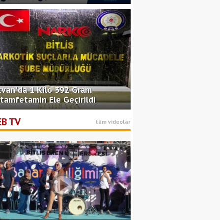
tvan'da 1 Kilo 392 Gram
tamfetamin Ele Geçirildi
B TV
tüm videolar