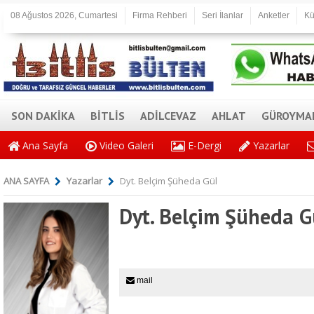
08 Ağustos 2026, Cumartesi
Firma Rehberi
Seri İlanlar
Anketler
Kü
SON DAKİKA
BİTLİS
ADİLCEVAZ
AHLAT
GÜROYMA
Ana Sayfa
Video Galeri
E-Dergi
Yazarlar
ANA SAYFA
Yazarlar
Dyt. Belçim Şüheda Gül
Dyt. Belçim Şüheda G
mail