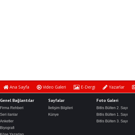
Bitlis Bülten 3. Sayı
Ana Sayfa
Video Galeri
E-Dergi
Yazarlar
Genel Bağlantılar
Sayfalar
Foto Galeri
Firma Rehberi
İletişim Bilgileri
Bitlis Bülten 2. Sayı
Seri ilanlar
Künye
Bitlis Bülten 1. Sayı
Anketler
Bitlis Bülten 3. Sayı
Biyografi
Köşe Yazarları