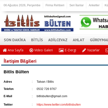
06 Ağustos 2026, Perşembe
Firma Rehberi
Seri İlanlar
Anketler
Kü
SON DAKİKA
BİTLİS
ADİLCEVAZ
AHLAT
GÜROYMA
Ana Sayfa
Video Galeri
E-Dergi
Yazarlar
İletişim Bilgileri
Bitlis Bülten
Adres
:
Tatvan / Bitlis
Telefon
:
0532 726 9767
E-Mail
:
bitlisbulten@gmail.com
Twitter
:
https://www.twitter.com/bitlisbulten