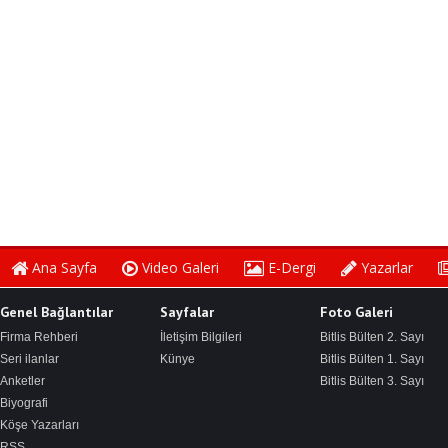
Ana Sayfa
Video Galeri
E-Dergi
Yazarlar
Genel Bağlantılar
Sayfalar
Foto Galeri
Firma Rehberi
İletişim Bilgileri
Bitlis Bülten 2. Sayı
Seri ilanlar
Künye
Bitlis Bülten 1. Sayı
Anketler
Bitlis Bülten 3. Sayı
Biyografi
Köşe Yazarları
RSS