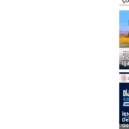
ÇO
TİG
Iğd
İK
De
Gü