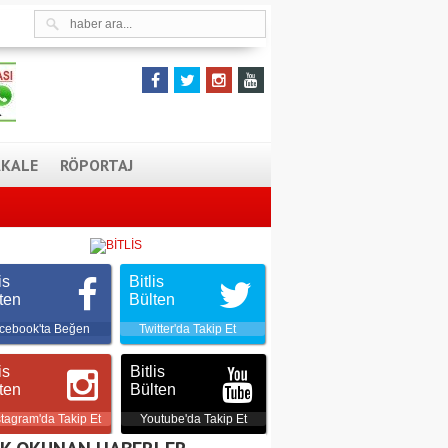
KALE
RÖPORTAJ
is
Bitlis
ten
Bülten
cebook'ta Beğen
Twitter'da Takip Et
is
Bitlis
ten
Bülten
stagram'da Takip Et
Youtube'da Takip Et