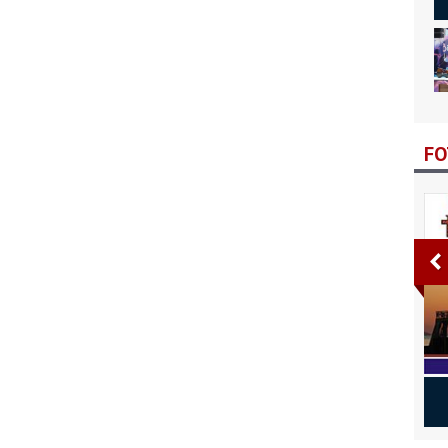
Bi
Bi
FO
lten 3. Sayı
Bitlis Bülten 2. Sayı