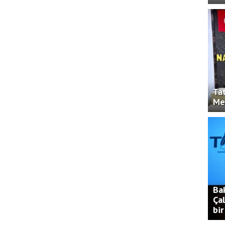
Ta
Me
Ba
Çal
bir