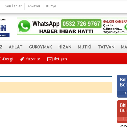
Seri İlanlar
Anketler
Künye
AZ
AHLAT
GÜROYMAK
HİZAN
MUTKİ
TATVAN
MA
E-Dergi
Yazarlar
İletişim
Bitl
Bül
Fa
Bitl
Bül
In