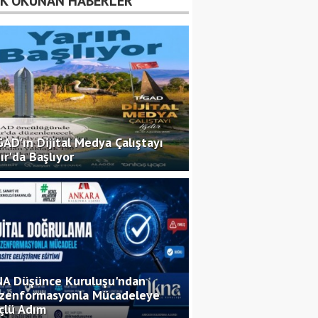
K OKUNAN HABERLER
AD'ın Dijital Medya Çalıştayı
Tasarrufun İptali
ır'da Başlıyor
Davaları ve Yargıtay
Uygulaması
Av. Musa Tuğa
Ramazan Ayında
Beslenme
NA Düşünce Kuruluşu'ndan
Dyt. Belçim Şüheda Gül
zenformasyonla Mücadeleye
çlü Adım