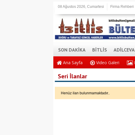
08 Ağustos 2026, Cumartesi
Firma Rehberi
SON DAKİKA
BİTLİS
ADİLCEV
Ana Sayfa
Video Galeri
Seri İlanlar
Henüz ilan bulunmamaktadır..