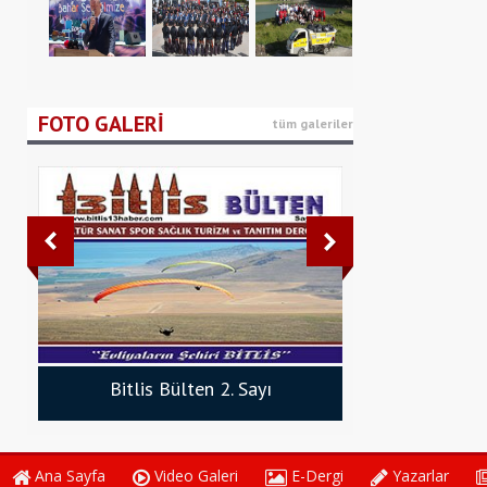
Bitlis Eren Üniversitesi ‘Bahar Şenlikleri’ Başladı -
Bitlis’te ‘Kitap Fuarı’ Açıldı - Bitlis Bülten
Nemrut Kalderası’nda Çöp Toplama Etki
Bitlis Bülten
Yapıldı - Bitlis Bülten
FOTO GALERİ
tüm galeriler
Bitlis Bülten 2. Sayı
Bitlis Bü
Ana Sayfa
Video Galeri
E-Dergi
Yazarlar