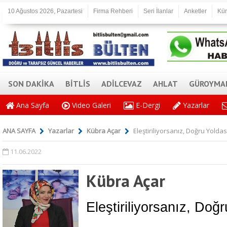
10 Ağustos 2026, Pazartesi
Firma Rehberi
Seri İlanlar
Anketler
Kü
SON DAKİKA
BİTLİS
ADİLCEVAZ
AHLAT
GÜROYMA
Ana Sayfa
Video Galeri
E-Dergi
Yazarlar
ANA SAYFA
Yazarlar
Kübra Açar
Eleştiriliyorsanız, Doğru Yoldas
11.06.2022
Kübra Açar
Eleştiriliyorsanız, Doğ