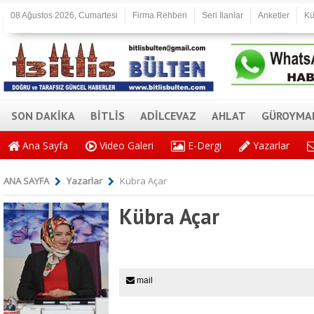
08 Ağustos 2026, Cumartesi
Firma Rehberi
Seri İlanlar
Anketler
Kü
SON DAKİKA
BİTLİS
ADİLCEVAZ
AHLAT
GÜROYMA
Ana Sayfa
Video Galeri
E-Dergi
Yazarlar
ANA SAYFA
Yazarlar
Kübra Açar
Kübra Açar
mail