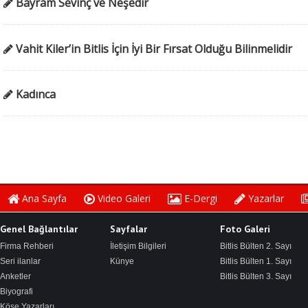
Bayram Sevinç ve Neşedir
Vahit Kiler’in Bitlis İçin İyi Bir Fırsat Olduğu Bilinmelidir
Kadınca
Bitlis Bülten 3. Sayı
Ana Sayfa
Video Galeri
E-Dergi
Yazarlar
Genel Bağlantılar
Sayfalar
Foto Galeri
Firma Rehberi
İletişim Bilgileri
Bitlis Bülten 2. Sayı
Seri ilanlar
Künye
Bitlis Bülten 1. Sayı
Anketler
Bitlis Bülten 3. Sayı
Biyografi
Köşe Yazarları