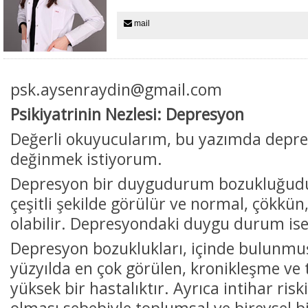
mail
psk.aysenraydin@gmail.com
Psikiyatrinin Nezlesi: Depresyon
Değerli okuyucularım, bu yazımda depre
değinmek istiyorum.
Depresyon bir duygudurum bozukluğu
çeşitli şekilde görülür ve normal, çökkün
olabilir. Depresyondaki duygu durum is
Depresyon bozuklukları, içinde bulunm
yüzyılda en çok görülen, kronikleşme ve
yüksek bir hastalıktır. Ayrıca intihar riski
olması sebebiyle toplumsal ve bireysel b