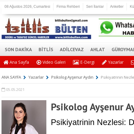
08 Ağustos 2026, Cumartesi
Firma Rehberi
Seri İlanlar
Anketler
Kü
SON DAKİKA
BİTLİS
ADİLCEVAZ
AHLAT
GÜROYMA
Ana Sayfa
Video Galeri
E-Dergi
Yazarlar
ANA SAYFA
Yazarlar
Psikolog Ayşenur Aydın
Psikiyatrinin Nezl
05.05.2021
Psikolog Ayşenur A
Psikiyatrinin Nezlesi: