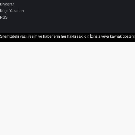
Biyografi
Köşe Yazarları
RSS
Sitemizdeki yazı, resim ve haberlerin her hakkı saklıdır. İzinsiz veya kaynak göster