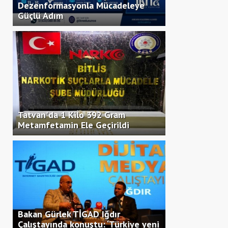
Dezenformasyonla Mücadeleye
Güçlü Adım
Tatvan'da 1 Kilo 392 Gram
Metamfetamin Ele Geçirildi
Bakan Gürlek TİGAD Iğdır
Çalıştayında konuştu: ‘Türkiye yeni