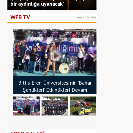
bir aydınlığa uyanacak’
WEB TV
tüm videolar
Bitlis Eren Üniversitesi’nin ‘Bahar
Şenlikleri’ Etkinlikleri Devam
Ediyor - Bitlis Bülten
Bitlis Eren Üniversitesi ‘Bahar Şenlikleri’ Başladı -
Bitlis’te ‘Kitap Fuarı’ Açıldı - Bitlis Bülten
Nemrut Kalderası’nda Çöp Toplama Etki
Bitlis Bülten
Yapıldı - Bitlis Bülten