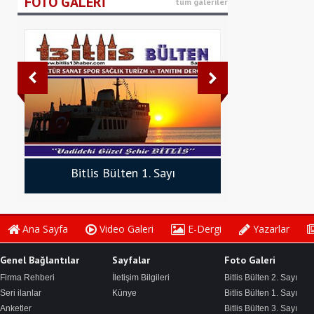
FOTO GALERİ
tüm galeriler
Bitlis Bülten 1. Sayı
Bitlis Bü
Ana Sayfa
Video Galeri
E-Dergi
Yazarlar
Genel Bağlantılar
Sayfalar
Foto Galeri
Firma Rehberi
İletişim Bilgileri
Bitlis Bülten 2. Sayı
Seri ilanlar
Künye
Bitlis Bülten 1. Sayı
Anketler
Bitlis Bülten 3. Sayı