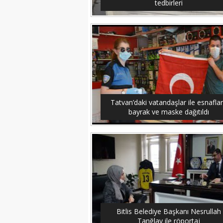
tedbirleri
Tatvan’daki vatandaşlar ile esnafla
bayrak ve maske dağıtıldı
Bitlis Belediye Başkanı Nesrullah
Tanğlay ile röportaj