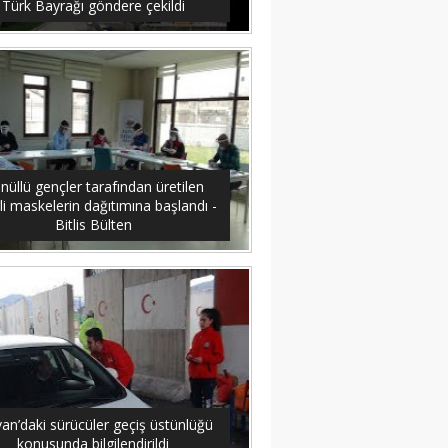
Türk Bayrağı göndere çekildi
nüllü gençler tarafından üretilen
li maskelerin dağıtımına başlandı -
Bitlis Bülten
an’daki sürücüler geçiş üstünlüğü
konusunda bilgilendirildi