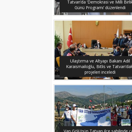
Tatvan’da ‘Demokrasi ve Milli Birli
Günü Programı’ düzenlendi
Ulaştırma ve Altyapı Bakanı Adil
Karaismailoğlu, Bitlis ve Tatvan’dak
projeleri inceledi
Van Gölü’nün Tatvan ilçe sahilinde 