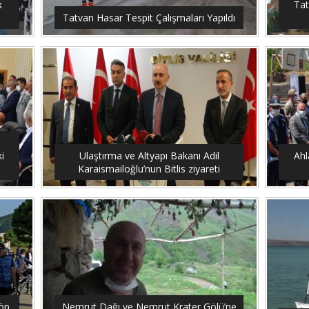
k
Tat
Tatvan Hasar Tespit Çalışmaları Yapıldı
i
Ulaştırma ve Altyapı Bakanı Adil
Ahl
Karaismailoğlu’nun Bitlis ziyareti
çöp
Nemrut Dağı ve Nemrut Krater Gölü’ne