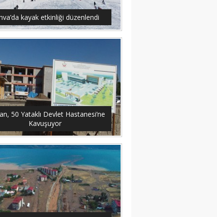
hva’da kayak etkinliği düzenlendi
an, 50 Yataklı Devlet Hastanesi’ne
Kavuşuyor