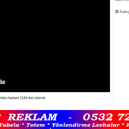
Kateg
video toplam 1164 kez izlendi.