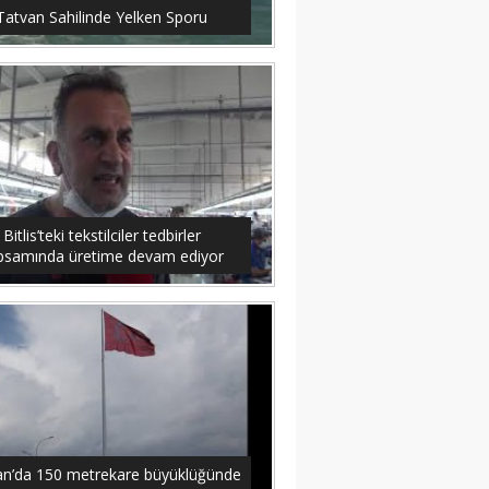
Tatvan Sahilinde Yelken Sporu
Bitlis’teki tekstilciler tedbirler
psamında üretime devam ediyor
an’da 150 metrekare büyüklüğünde