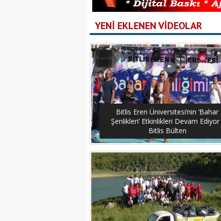
YENİ EKLENEN VİDEOLAR
Bitlis Eren Üniversitesi’nin ‘Bahar
Şenlikleri’ Etkinlikleri Devam Ediyor 
Bitlis Bülten