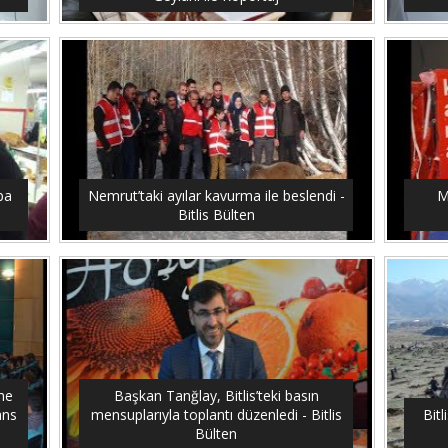
upa
Nemrut’taki ayılar kavurma ile beslendi -
M
Bitlis Bülten
me
Başkan Tanğlay, Bitlis’teki basın
ans
mensuplarıyla toplantı düzenledi - Bitlis
Bitl
Bülten