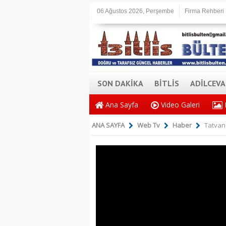
06 Ağustos 2026, Perşembe
Firma Rehberi
SON DAKİKA
BİTLİS
ADİLCEV
Ana Sayfa
Video Galeri
ANA SAYFA
Web Tv
Haber
Tatvan 