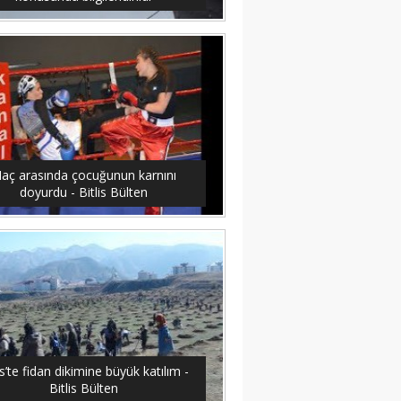
aç arasında çocuğunun karnını
doyurdu - Bitlis Bülten
is’te fidan dikimine büyük katılım -
Bitlis Bülten