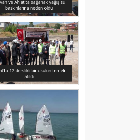
van ve Ahlat'ta sağanak yağış su
baskınlarına neden oldu
at’ta 12 derslikli bir okulun temeli
atıldı