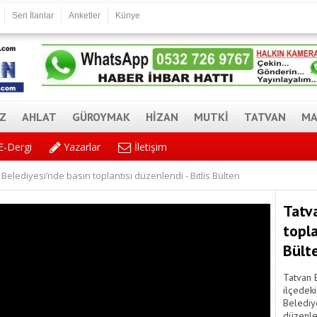
Seri İlanlar
Anketler
Künye
AZ
AHLAT
GÜROYMAK
HİZAN
MUTKİ
TATVAN
MA
E-Dergi
Yazarlar
İletişim
Belediyesi’nde basın toplantısı düzenlendi - Bitlis Bülten
Tatv
topla
Bült
Tatvan 
ilçedeki
Belediye
düzenle