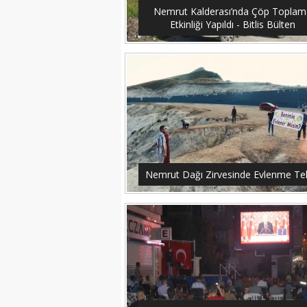
Nemrut Kalderası’nda Çöp Toplam
Etkinliği Yapıldı - Bitlis Bülten
Nemrut Dağı Zirvesinde Evlenme Tekl