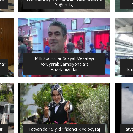
Yoğun İlgi
Milli Sporcular Sosyal Mesafeyi
lar
Koruyarak Şampiyonalara
Hazırlanıyorlar
ka
ı’
Tatvan'da 15 yıldır fidancılık ve peyzaj
Tatv