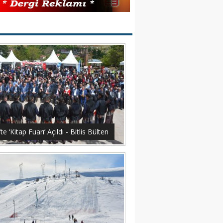
s’te ‘Kitap Fuarı’ Açıldı - Bitlis Bülten