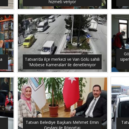
hizmeti veriyor
Gö
ra
Tatvan’da ilçe merkezi ve Van Gölü sahili
siper
‘Mobese Kameraları’ ile denetleniyor
Tatvan Belediye Başkanı Mehmet Emin
Tatv
Geylani ile Röportaj