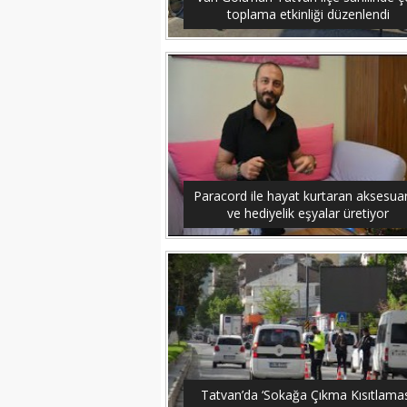
toplama etkinliği düzenlendi
Paracord ile hayat kurtaran aksesuar
ve hediyelik eşyalar üretiyor
Tatvan’da ‘Sokağa Çıkma Kısıtlamas