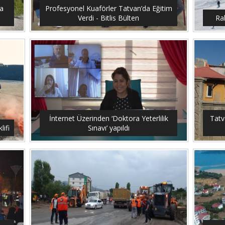
a
Profesyonel Kuaförler Tatvan’da Eğitim
Verdi - Bitlis Bülten
Ra
İnternet Üzerinden ‘Doktora Yeterlilik
Tatv
ifi
Sınavı’ yapıldı