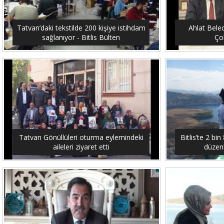
Tatvan’daki tekstilde 200 kişiye istihdam
Ahlat Bele
sağlanıyor - Bitlis Bülten
Çob
Tatvan Gönüllüleri oturma eylemindeki
Bitlis’te 2 b
aileleri ziyaret etti
düzenl