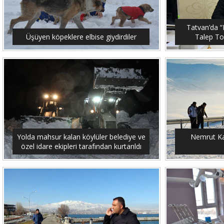
Tatvan’da “M
Üşüyen köpeklere elbise giydirdiler
Talep To
Yolda mahsur kalan köylüler belediye ve
Nemrut Ka
özel idare ekipleri tarafından kurtarıldı