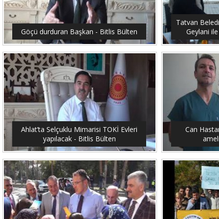
Tatvan Beled
Göçü durduran Başkan - Bitlis Bülten
Geylani ile
Ahlat’ta Selçuklu Mimarisi TOKİ Evleri
Can Hastan
yapılacak - Bitlis Bülten
ameli