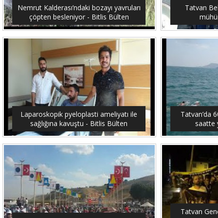
Nemrut Kalderası’ndaki bozayı yavruları
Tatvan Bel
çöpten besleniyor - Bitlis Bülten
mühürl
Laparoskopik pyeloplasti ameliyatı ile
Tatvan’da 6
sağlığına kavuştu - Bitlis Bülten
saatte 
Tatvan Genç