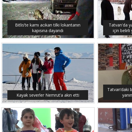
Bitlis’te karnı acıkan tilki lokantanın
Tatvan'da y
kapısına dayandı
için belirl
Tatvan’daki 
Kayak severler Nemrut’a akın etti
yanın