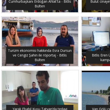
Cumhurbaşkanı Erdoğan Ahlat'ta - Bitlis
Bulut cinayet
Bülten
Turizm ekonomisi hakkında Esra Dursun
ve Cengiz Şahin ile röportaj - Bitlis
Bitlis Eren 
Bülten
kampan
Yaralı Ebabil Kuşu Tatvan’da tedavi
Van Gölü ç