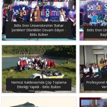
Bitlis Eren Üniversitesi’nin ‘Bahar
Şenlikleri’ Etkinlikleri Devam Ediyor -
Bitlis Eren Ün
Bitlis Bülten
Başl
Nemrut Kalderası’nda Çöp Toplama
Profesyonel K
Etkinliği Yapıldı - Bitlis Bülten
Ver