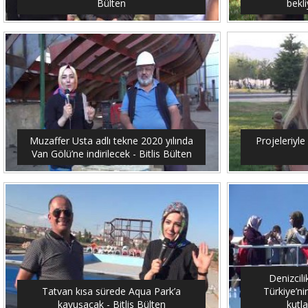
Bülten
bekli
Muzaffer Usta adlı tekne 2020 yılında
Projeleriyle 
Van Gölü’ne indirilecek - Bitlis Bülten
Denizcil
Tatvan kısa sürede Aqua Park’a
Türkiye’ni
kavuşacak - Bitlis Bülten
kutla