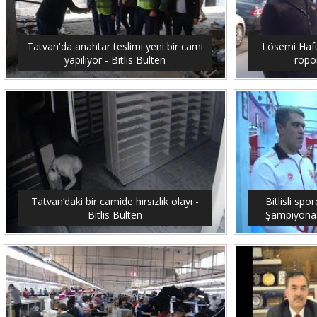
Tatvan'da anahtar teslimi yeni bir cami
Lösemi Hafta
yapılıyor - Bitlis Bülten
röpor
Tatvan’daki bir camide hırsızlık olayı -
Bitlisli sp
Bitlis Bülten
Şampiyonası