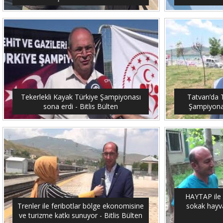
Tekerlekli Kayak Türkiye Şampiyonası
Tatvan’da T
sona erdi - Bitlis Bülten
Şampiyonası
HAYTAP ile 
Trenler ile feribotlar bölge ekonomisine
sokak hayvan
ve turizme katkı sunuyor - Bitlis Bülten