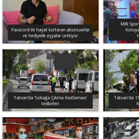
Milli Spo
Paracord ile hayat kurtaran aksesuarlar
Koruya
ve hediyelik eşyalar üretiyor
H
Tatvan’da ‘Sokağa Çıkma Kısıtlaması’
Tatvan'da 15 
tedbirleri
h