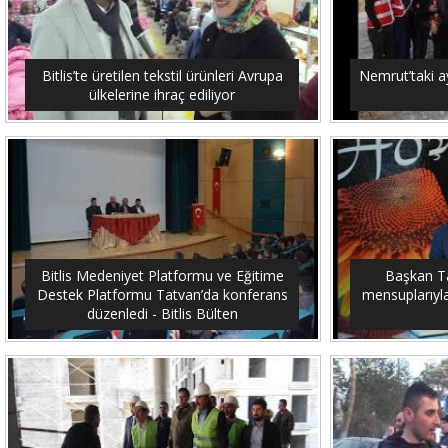
Bitlis’te üretilen tekstil ürünleri Avrupa
Nemrut’taki ay
ülkelerine ihraç ediliyor
Bitlis Medeniyet Platformu ve Eğitime
Başkan Tan
Destek Platformu Tatvan’da konferans
mensuplarıyla 
düzenledi - Bitlis Bülten