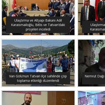
Ulaştırma ve Altyapı Bakanı Adil
Karaismailoğlu, Bitlis ve Tatvan’daki
Ulaştırma
projeleri inceledi
Karaismail
Van Gölü’nün Tatvan ilçe sahilinde çöp
Nemrut Dağı 
toplama etkinliği düzenlendi