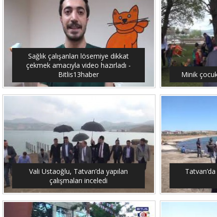
Sağlık çalışanları lösemiye dikkat
çekmek amacıyla video hazırladı -
Bitlis13haber
Minik çocuk
Vali Ustaoğlu, Tatvan’da yapılan
Tatvan’da 
çalışmaları inceledi