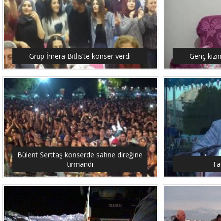
Grup İmera Bitlis’te konser verdi
Genç kızı
Bülent Serttaş konserde sahne direğine
tırmandı
Tat