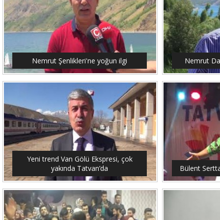
Nemrut Şenlikleri'ne yoğun ilgi
Nemrut Dağ
Yeni trend Van Gölü Ekspresi, çok
yakında Tatvan’da
Bülent Sertt