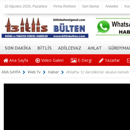
10 Ağustos 2026, Pazartesi
Firma Rehberi
Seri İlanlar
Anketler
Kü
SON DAKİKA
BİTLİS
ADİLCEVAZ
AHLAT
GÜROYMA
Ana Sayfa
Video Galeri
E-Dergi
Yazarlar
ANA SAYFA
Web Tv
Haber
Ahlat’ta 12 derslikli bir okulun temeli 