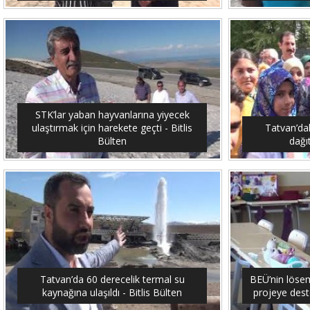
STK’lar yaban hayvanlarına yiyecek
ulaştırmak için harekete geçti - Bitlis
Tatvan’dak
Bülten
dağıt
Tatvan’da 60 derecelik termal su
BEÜ’nin lösemi
kaynağına ulaşıldı - Bitlis Bülten
projeye dest