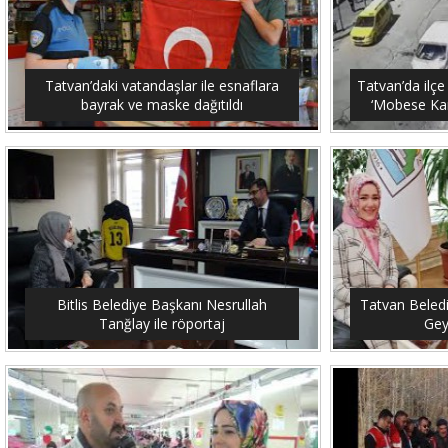
Tatvan’daki vatandaşlar ile esnaflara
Tatvan’da ilçe
bayrak ve maske dağıtıldı
‘Mobese Kam
Bitlis Belediye Başkanı Nesrullah
Tatvan Beled
Tanğlay ile röportaj
Gey