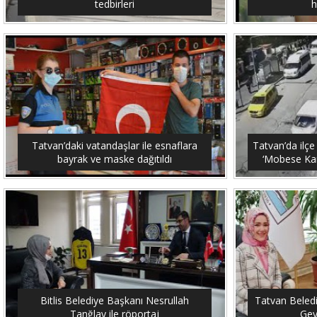
tedbirleri
h
Tatvan’daki vatandaşlar ile esnaflara
Tatvan’da ilçe
bayrak ve maske dağıtıldı
‘Mobese Kam
Bitlis Belediye Başkanı Nesrullah
Tatvan Beled
Tanğlay ile röportaj
Gey