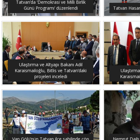
Tatvan’da ‘Demokrasi ve Milli Birlik
Günü Programı’ düzenlendi
Tatvan Hasar 
Ulaştırma ve Altyapı Bakanı Adil
Karaismailoğlu, Bitlis ve Tatvan’daki
Ulaştırma
projeleri inceledi
Karaismail
Van Gölü’nün Tatvan ilçe sahilinde çöp
Nemrut Dağı 