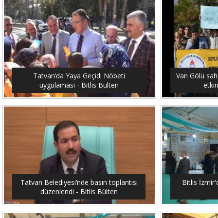
Tatvan’da Yaya Geçidi Nöbeti
Van Gölü sahi
uygulaması - Bitlis Bülten
etkin
Tatvan Belediyesi’nde basın toplantısı
Bitlis İzmir'
düzenlendi - Bitlis Bülten