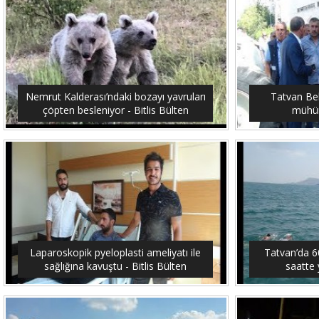
Nemrut Kalderası’ndaki bozayı yavruları
Tatvan Bel
çöpten besleniyor - Bitlis Bülten
mühürl
Laparoskopik pyeloplasti ameliyatı ile
Tatvan’da 6
sağlığına kavuştu - Bitlis Bülten
saatte 