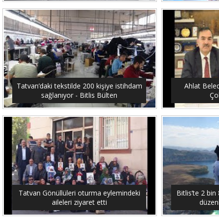
Tatvan’daki tekstilde 200 kişiye istihdam
Ahlat Bele
sağlanıyor - Bitlis Bülten
Çob
Tatvan Gönüllüleri oturma eylemindeki
Bitlis’te 2 b
aileleri ziyaret etti
düzenl