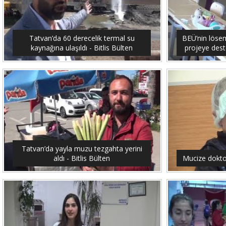
Tatvan’da 60 derecelik termal su
BEÜ’nin lösemi
kaynağına ulaşıldı - Bitlis Bülten
projeye dest
Tatvan’da yayla muzu tezgahta yerini
aldı - Bitlis Bülten
Mucize doktor