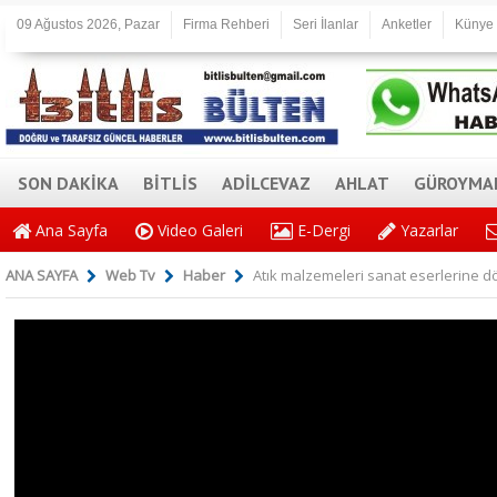
09 Ağustos 2026, Pazar
Firma Rehberi
Seri İlanlar
Anketler
Künye
SON DAKİKA
BİTLİS
ADİLCEVAZ
AHLAT
GÜROYMA
Ana Sayfa
Video Galeri
E-Dergi
Yazarlar
ANA SAYFA
Web Tv
Haber
Atık malzemeleri sanat eserlerine dö