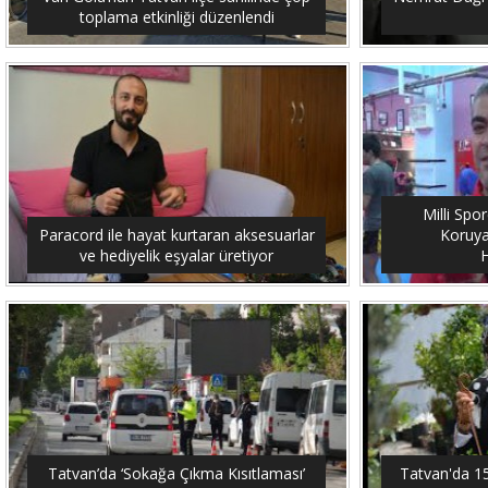
toplama etkinliği düzenlendi
Milli Spo
Paracord ile hayat kurtaran aksesuarlar
Koruya
ve hediyelik eşyalar üretiyor
H
Tatvan’da ‘Sokağa Çıkma Kısıtlaması’
Tatvan'da 15 