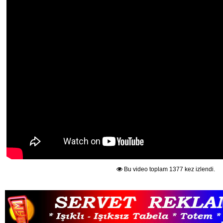
Bu video toplam 1377 kez izlendi.