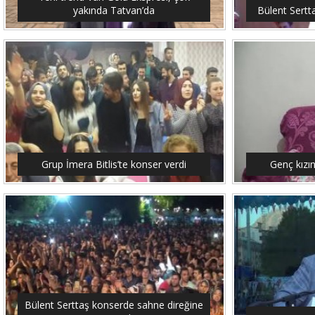
yakında Tatvan’da
Bülent Sertt
Grup İmera Bitlis’te konser verdi
Genç kızı
Bülent Serttaş konserde sahne direğine