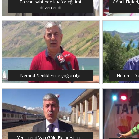
Tatvan sahilinde kuaför eğitimi
Gönül Elçileri
düzenlendi
Nemrut Şenlikleri'ne yoğun ilgi
Nemrut Dağ
Yeni trend Van Gölü Ekspresi, çok