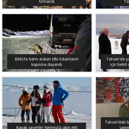
tırmandı
Tat
Bitlis’te karnı acıkan tilki lokantanın
Tatvan'da y
kapısına dayandı
için belirl
Tatvan’daki 
Kayak severler Nemrut’a akın etti
yanın