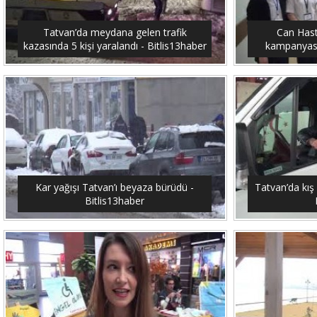
Tatvan’da meydana gelen trafik
Can Hast
kazasında 5 kişi yaralandı - Bitlis13haber
kampanyası 
Kar yağışı Tatvan’ı beyaza bürüdü -
Tatvan’da kış 
Bitlis13haber