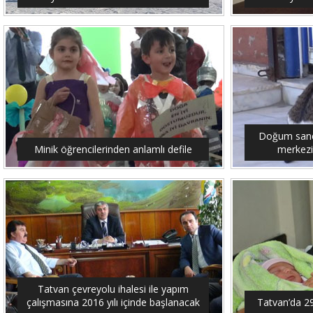
Doğum sancıs
Minik öğrencilerinden anlamlı defile
merkezi
Tatvan çevreyolu ihalesi ile yapım
çalışmasına 2016 yılı içinde başlanacak
Tatvan’da 2