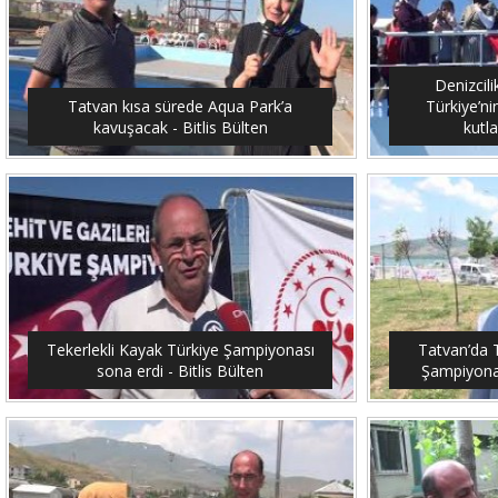
Denizcil
Tatvan kısa sürede Aqua Park’a
Türkiye’ni
kavuşacak - Bitlis Bülten
kutla
Tekerlekli Kayak Türkiye Şampiyonası
Tatvan’da T
sona erdi - Bitlis Bülten
Şampiyonası