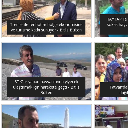
HAYTAP ile 
Trenler ile feribotlar bölge ekonomisine
sokak hayvan
ve turizme katkı sunuyor - Bitlis Bülten
STK’lar yaban hayvanlarına yiyecek
ulaştırmak için harekete geçti - Bitlis
Tatvan’dak
Bülten
dağıt