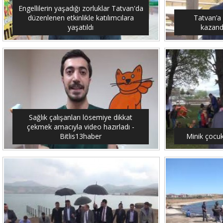
Engellilerin yaşadığı zorluklar Tatvan'da
düzenlenen etkinlikle katılımcılara
Tatvan’a
yaşatıldı
kazandı
Sağlık çalışanları lösemiye dikkat
çekmek amacıyla video hazırladı -
Bitlis13haber
Minik çocuk