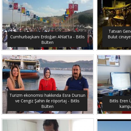
Tatvan Genç
Cumhurbaşkanı Erdoğan Ahlat'ta - Bitlis
Bulut cinayet
Bülten
Turizm ekonomisi hakkında Esra Dursun
ve Cengiz Şahin ile röportaj - Bitlis
Bitlis Eren 
Bülten
kampan