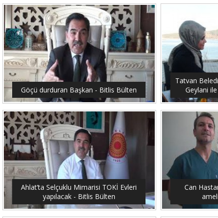
Tatvan Beled
Göçü durduran Başkan - Bitlis Bülten
Geylani ile
Ahlat’ta Selçuklu Mimarisi TOKİ Evleri
Can Hastan
yapılacak - Bitlis Bülten
ameli