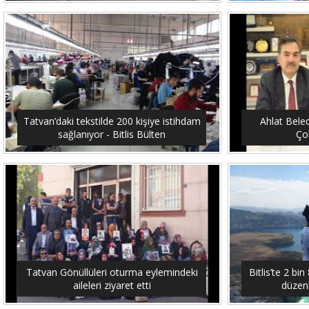
Tatvan’daki tekstilde 200 kişiye istihdam
Ahlat Bele
sağlanıyor - Bitlis Bülten
Çob
Tatvan Gönüllüleri oturma eylemindeki
Bitlis’te 2 b
aileleri ziyaret etti
düzenl