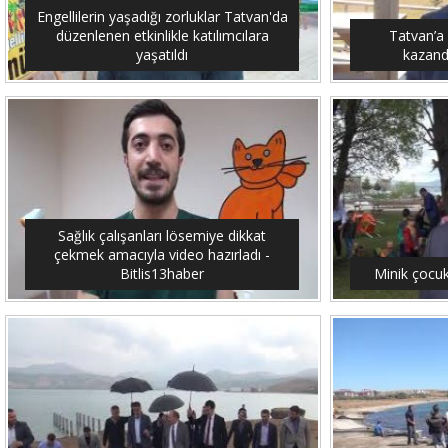
Engellilerin yaşadığı zorluklar Tatvan'da
düzenlenen etkinlikle katılımcılara
Tatvan’a
yaşatıldı
kazandı
Sağlık çalışanları lösemiye dikkat
çekmek amacıyla video hazırladı -
Bitlis13haber
Minik çocuk