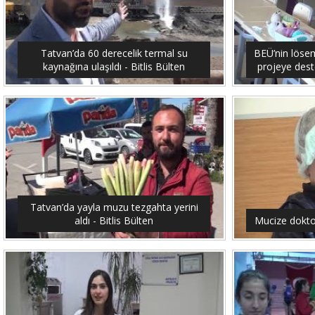
Tatvan’da 60 derecelik termal su
BEÜ’nin lösemi
kaynağına ulaşıldı - Bitlis Bülten
projeye dest
Tatvan’da yayla muzu tezgahta yerini
aldı - Bitlis Bülten
Mucize doktor