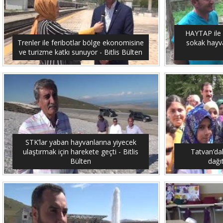
HAYTAP ile 
Trenler ile feribotlar bölge ekonomisine
sokak hayvan
ve turizme katkı sunuyor - Bitlis Bülten
STK’lar yaban hayvanlarına yiyecek
ulaştırmak için harekete geçti - Bitlis
Tatvan’dak
Bülten
dağıt