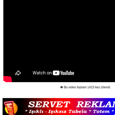
Bu video toplam 1423 kez izlendi.