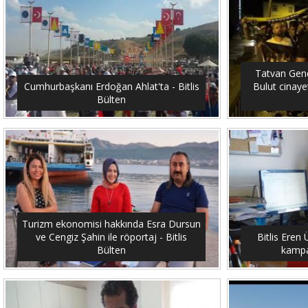
Tatvan Genç
Cumhurbaşkanı Erdoğan Ahlat'ta - Bitlis
Bulut cinayet
Bülten
Turizm ekonomisi hakkında Esra Dursun
ve Cengiz Şahin ile röportaj - Bitlis
Bitlis Eren 
Bülten
kampan