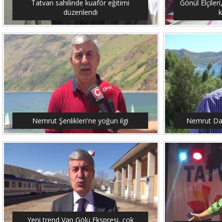
Tatvan sahilinde kuaför eğitimi
Gönül Elçileri
düzenlendi
Nemrut Şenlikleri'ne yoğun ilgi
Nemrut Dağ
Yeni trend Van Gölü Ekspresi, çok