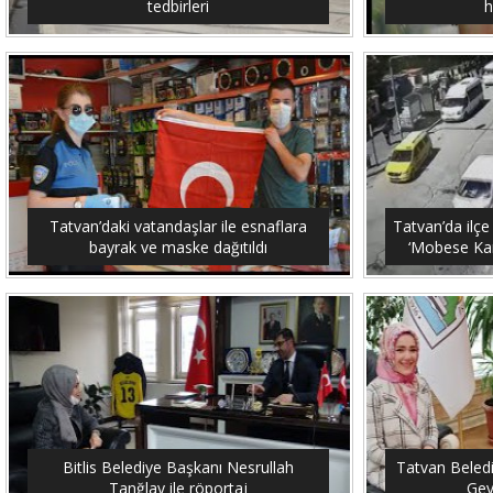
tedbirleri
h
Tatvan’daki vatandaşlar ile esnaflara
Tatvan’da ilçe
bayrak ve maske dağıtıldı
‘Mobese Kam
Bitlis Belediye Başkanı Nesrullah
Tatvan Beled
Tanğlay ile röportaj
Gey