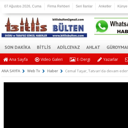
07 Ağustos 2026, Cuma
Firma Rehberi
Seri İlanlar
Anketler
Künye
SON DAKİKA
BİTLİS
ADİLCEVAZ
AHLAT
GÜROYMA
Ana Sayfa
Video Galeri
E-Dergi
Yazarlar
ANA SAYFA
Web Tv
Haber
Cemal Taşar, Tatvan'da devam eden ç