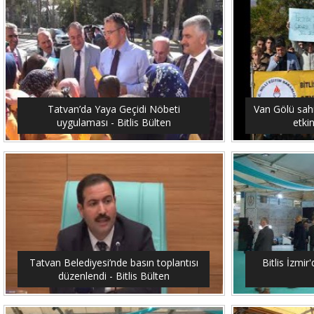
Tatvan’da Yaya Geçidi Nöbeti
Van Gölü sahi
uygulaması - Bitlis Bülten
etkin
Tatvan Belediyesi’nde basın toplantısı
Bitlis İzmir'
düzenlendi - Bitlis Bülten