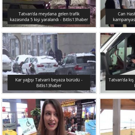
Tatvan’da meydana gelen trafik
Can Hast
kazasında 5 kişi yaralandı - Bitlis13haber
kampanyası 
Kar yağışı Tatvan’ı beyaza bürüdü -
Tatvan’da kış 
Bitlis13haber