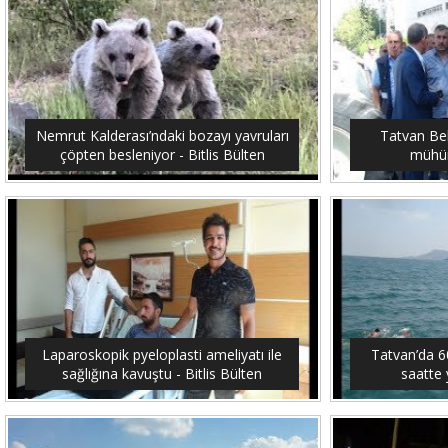
Nemrut Kalderası’ndaki bozayı yavruları
Tatvan Bel
çöpten besleniyor - Bitlis Bülten
mühürl
Laparoskopik pyeloplasti ameliyatı ile
Tatvan’da 6
sağlığına kavuştu - Bitlis Bülten
saatte 