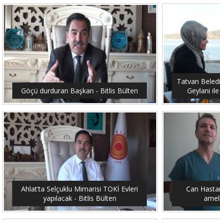
Tatvan Beled
Göçü durduran Başkan - Bitlis Bülten
Geylani ile
Ahlat’ta Selçuklu Mimarisi TOKİ Evleri
Can Hastan
yapılacak - Bitlis Bülten
ameli