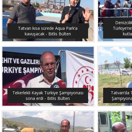
Denizcil
Tatvan kısa sürede Aqua Park’a
Türkiye’ni
kavuşacak - Bitlis Bülten
kutla
Tekerlekli Kayak Türkiye Şampiyonası
Tatvan’da T
sona erdi - Bitlis Bülten
Şampiyonası