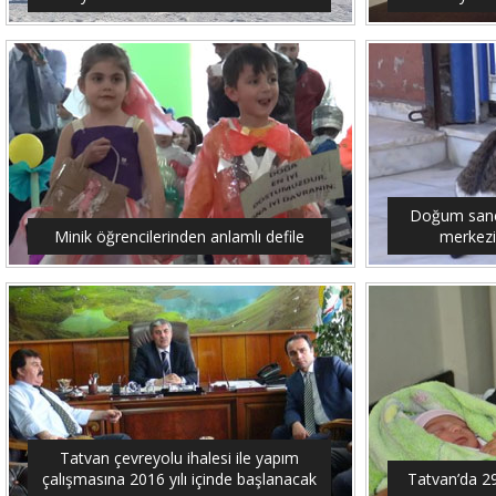
Doğum sancıs
Minik öğrencilerinden anlamlı defile
merkezi
Tatvan çevreyolu ihalesi ile yapım
çalışmasına 2016 yılı içinde başlanacak
Tatvan’da 2