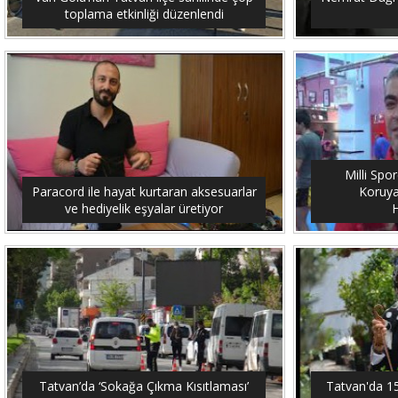
toplama etkinliği düzenlendi
Milli Spo
Paracord ile hayat kurtaran aksesuarlar
Koruya
ve hediyelik eşyalar üretiyor
H
Tatvan’da ‘Sokağa Çıkma Kısıtlaması’
Tatvan'da 15 