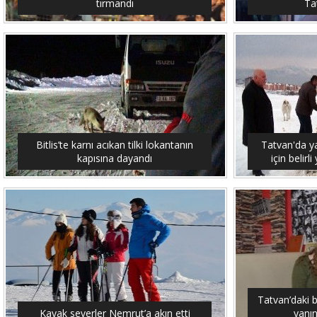
tırmandı
Tat
Bitlis’te karnı acıkan tilki lokantanın
Tatvan'da y
kapısına dayandı
için belirl
Tatvan’daki 
Kayak severler Nemrut’a akın etti
yanın