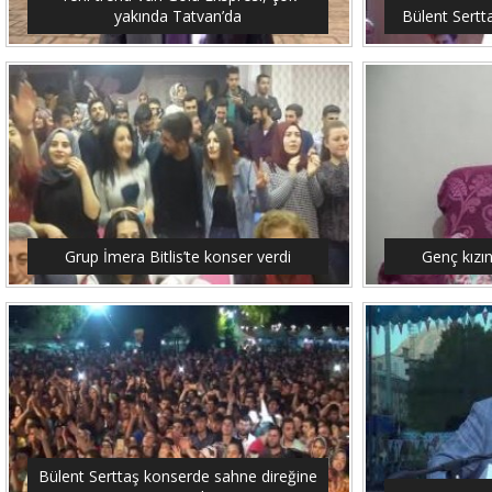
yakında Tatvan’da
Bülent Sertt
Grup İmera Bitlis’te konser verdi
Genç kızı
Bülent Serttaş konserde sahne direğine