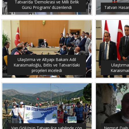
Tatvan’da ‘Demokrasi ve Milli Birlik
Günü Programı’ düzenlendi
Tatvan Hasar 
Ulaştırma ve Altyapı Bakanı Adil
Karaismailoğlu, Bitlis ve Tatvan’daki
Ulaştırma
projeleri inceledi
Karaismail
Van Gölü’nün Tatvan ilçe sahilinde çöp
Nemrut Dağı 