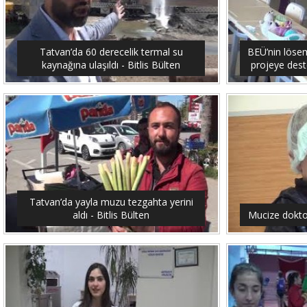
Tatvan’da 60 derecelik termal su
BEÜ’nin lösemi
kaynağına ulaşıldı - Bitlis Bülten
projeye dest
Tatvan’da yayla muzu tezgahta yerini
aldı - Bitlis Bülten
Mucize doktor