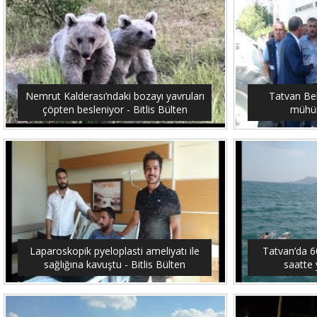
Nemrut Kalderası’ndaki bozayı yavruları
Tatvan Bel
çöpten besleniyor - Bitlis Bülten
mühürl
Laparoskopik pyeloplasti ameliyatı ile
Tatvan’da 6
sağlığına kavuştu - Bitlis Bülten
saatte 