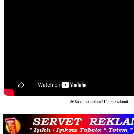
Bu video toplam 1144 kez izlendi.