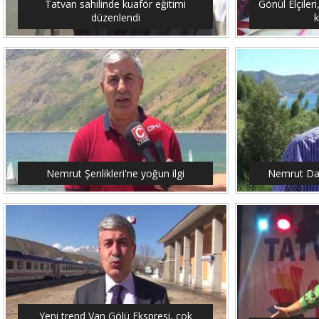
Tatvan sahilinde kuaför eğitimi
Gönül Elçileri
düzenlendi
Nemrut Şenlikleri'ne yoğun ilgi
Nemrut Dağ
Yeni trend Van Gölü Ekspresi, çok