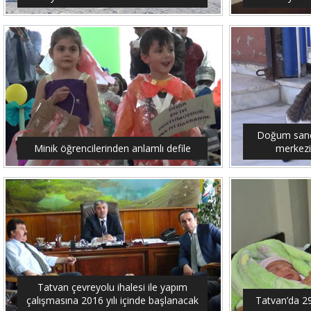
Doğum sancıs
Minik öğrencilerinden anlamlı defile
merkezi
Tatvan çevreyolu ihalesi ile yapım
çalışmasına 2016 yılı içinde başlanacak
Tatvan’da 2