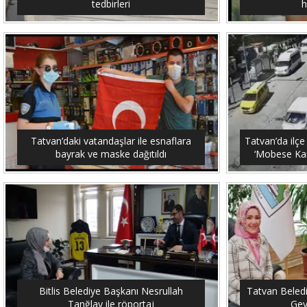
tedbirleri
h
Tatvan’daki vatandaşlar ile esnaflara
Tatvan’da ilçe
bayrak ve maske dağıtıldı
‘Mobese Kam
Bitlis Belediye Başkanı Nesrullah
Tatvan Beled
Tanğlay ile röportaj
Gey