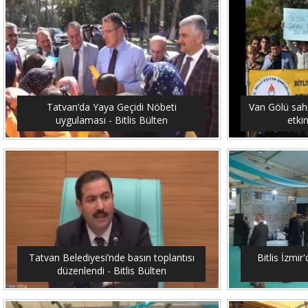
Tatvan’da Yaya Geçidi Nöbeti
Van Gölü sahi
uygulaması - Bitlis Bülten
etkin
Tatvan Belediyesi’nde basın toplantısı
Bitlis İzmir'
düzenlendi - Bitlis Bülten