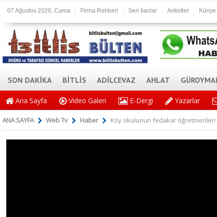
07 Ağustos 2026, Cuma
Firma Rehberi
Seri İlanlar
Anketler
Künye
SON DAKİKA
BİTLİS
ADİLCEVAZ
AHLAT
GÜROYMA
Ana Sayfa
Video Galeri
E-Dergi
Yazarlar
ANA SAYFA
Web Tv
Haber
Köy okulunun fedakar öğretmenleri oku