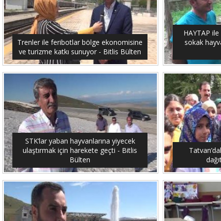
HAYTAP ile 
Trenler ile feribotlar bölge ekonomisine
sokak hayvan
ve turizme katkı sunuyor - Bitlis Bülten
STK’lar yaban hayvanlarına yiyecek
ulaştırmak için harekete geçti - Bitlis
Tatvan’dak
Bülten
dağıt