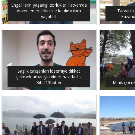
Engellilerin yaşadığı zorluklar Tatvan'da
düzenlenen etkinlikle katılımcılara
Tatvan’a
yaşatıldı
kazandı
Sağlık çalışanları lösemiye dikkat
çekmek amacıyla video hazırladı -
Bitlis13haber
Minik çocuk