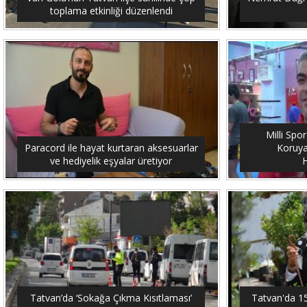
toplama etkinliği düzenlendi
Milli Spo
Paracord ile hayat kurtaran aksesuarlar
Koruya
ve hediyelik eşyalar üretiyor
H
Tatvan’da ‘Sokağa Çıkma Kısıtlaması’
Tatvan'da 15 