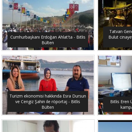
Tatvan Genç
Cumhurbaşkanı Erdoğan Ahlat'ta - Bitlis
Bulut cinayet
Bülten
Turizm ekonomisi hakkında Esra Dursun
ve Cengiz Şahin ile röportaj - Bitlis
Bitlis Eren 
Bülten
kampan