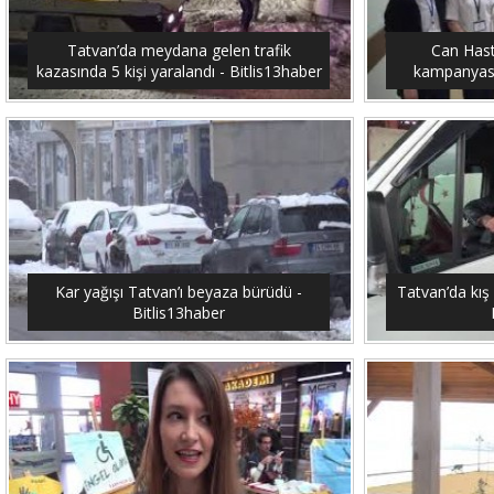
Tatvan’da meydana gelen trafik
Can Hast
kazasında 5 kişi yaralandı - Bitlis13haber
kampanyası 
Kar yağışı Tatvan’ı beyaza bürüdü -
Tatvan’da kış 
Bitlis13haber