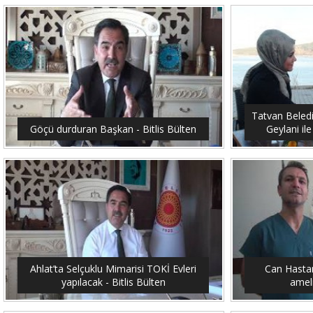
Tatvan Beled
Göçü durduran Başkan - Bitlis Bülten
Geylani ile
Ahlat’ta Selçuklu Mimarisi TOKİ Evleri
Can Hastan
yapılacak - Bitlis Bülten
ameli