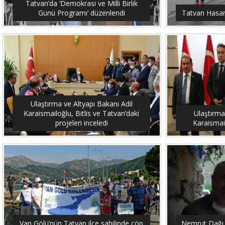
Tatvan’da ‘Demokrasi ve Milli Birlik
Günü Programı’ düzenlendi
Tatvan Hasar 
Ulaştırma ve Altyapı Bakanı Adil
Karaismailoğlu, Bitlis ve Tatvan’daki
Ulaştırma
projeleri inceledi
Karaismail
Van Gölü’nün Tatvan ilçe sahilinde çöp
Nemrut Dağı 