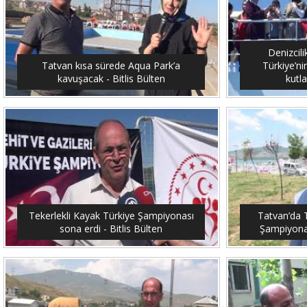
Denizcil
Tatvan kısa sürede Aqua Park’a
Türkiye’ni
kavuşacak - Bitlis Bülten
kutla
Tekerlekli Kayak Türkiye Şampiyonası
Tatvan’da T
sona erdi - Bitlis Bülten
Şampiyonası