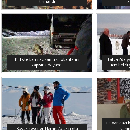
tırmandı
Tat
Bitlis’te karnı acıkan tilki lokantanın
Tatvan'da y
kapısına dayandı
için belirl
Tatvan’daki 
Kayak severler Nemrut’a akın etti
yanın