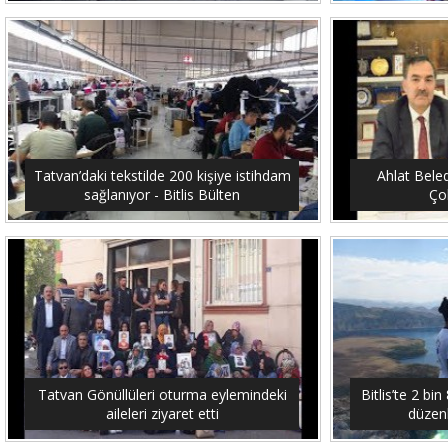
Tatvan’daki tekstilde 200 kişiye istihdam
Ahlat Bele
sağlanıyor - Bitlis Bülten
Çob
Tatvan Gönüllüleri oturma eylemindeki
Bitlis’te 2 b
aileleri ziyaret etti
düzenl