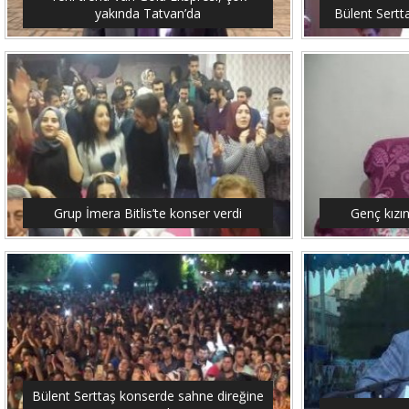
yakında Tatvan’da
Bülent Sertt
Grup İmera Bitlis’te konser verdi
Genç kızı
Bülent Serttaş konserde sahne direğine