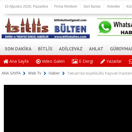
10 Ağustos 2026, Pazartesi
Firma Rehberi
Seri İlanlar
Anketler
Kü
SON DAKİKA
BİTLİS
ADİLCEVAZ
AHLAT
GÜROYMA
Ana Sayfa
Video Galeri
E-Dergi
Yazarlar
ANA SAYFA
Web Tv
Haber
Tatvan’da teşekküllü hayvan hastan