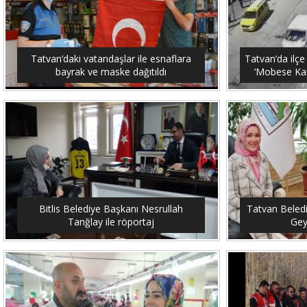
Tatvan’daki vatandaşlar ile esnaflara
Tatvan’da ilçe
bayrak ve maske dağıtıldı
‘Mobese Kam
Bitlis Belediye Başkanı Nesrullah
Tatvan Beled
Tanğlay ile röportaj
Gey