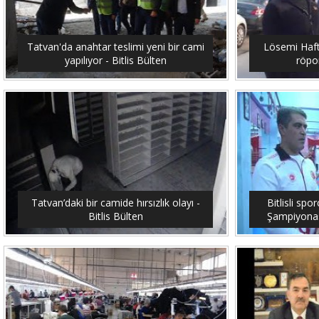
Tatvan'da anahtar teslimi yeni bir cami
Lösemi Hafta
yapılıyor - Bitlis Bülten
röpor
Tatvan’daki bir camide hırsızlık olayı -
Bitlisli sp
Bitlis Bülten
Şampiyonası