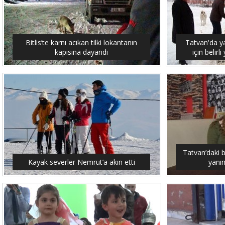
Bitlis’te karnı acıkan tilki lokantanın
Tatvan'da y
kapısına dayandı
için belirl
Tatvan’daki 
Kayak severler Nemrut’a akın etti
yanın