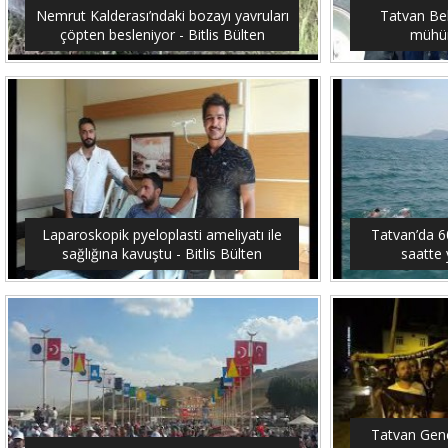
Nemrut Kalderası’ndaki bozayı yavruları
Tatvan Bel
çöpten besleniyor - Bitlis Bülten
mühürl
Laparoskopik pyeloplasti ameliyatı ile
Tatvan’da 6
sağlığına kavuştu - Bitlis Bülten
saatte 
Tatvan Genç