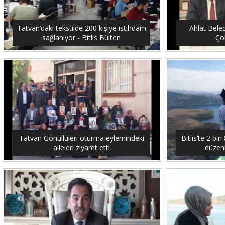
Tatvan’daki tekstilde 200 kişiye istihdam
Ahlat Bele
sağlanıyor - Bitlis Bülten
Çob
Tatvan Gönüllüleri oturma eylemindeki
Bitlis’te 2 b
aileleri ziyaret etti
düzenl