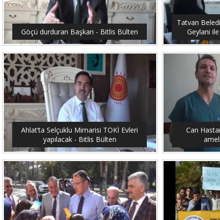
Tatvan Beled
Göçü durduran Başkan - Bitlis Bülten
Geylani ile
Ahlat’ta Selçuklu Mimarisi TOKİ Evleri
Can Hastan
yapılacak - Bitlis Bülten
ameli