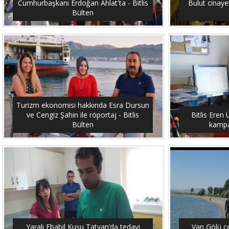
Cumhurbaşkanı Erdoğan Ahlat'ta - Bitlis
Bulut cinayet
Bülten
Turizm ekonomisi hakkında Esra Dursun
ve Cengiz Şahin ile röportaj - Bitlis
Bitlis Eren 
Bülten
kampan
Yaralı Ebabil Kuşu Tatvan’da tedavi
Van Gölü ç