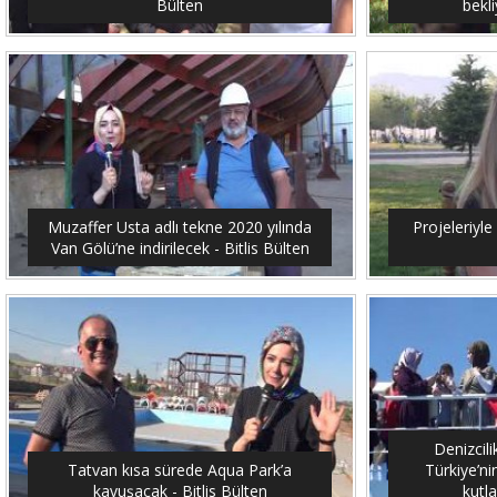
Bülten
bekli
Muzaffer Usta adlı tekne 2020 yılında
Projeleriyle 
Van Gölü’ne indirilecek - Bitlis Bülten
Denizcil
Tatvan kısa sürede Aqua Park’a
Türkiye’ni
kavuşacak - Bitlis Bülten
kutla