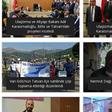
Ulaştırma ve Altyapı Bakanı Adil
Karaismailoğlu, Bitlis ve Tatvan’daki
Ulaştırma
projeleri inceledi
Karaismail
Van Gölü’nün Tatvan ilçe sahilinde çöp
Nemrut Dağı 
toplama etkinliği düzenlendi