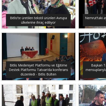
Bitlis’te üretilen tekstil ürünleri Avrupa
Nemrut’taki ay
ülkelerine ihraç ediliyor
Bitlis Medeniyet Platformu ve Eğitime
Başkan Tan
Destek Platformu Tatvan’da konferans
mensuplarıyla 
düzenledi - Bitlis Bülten