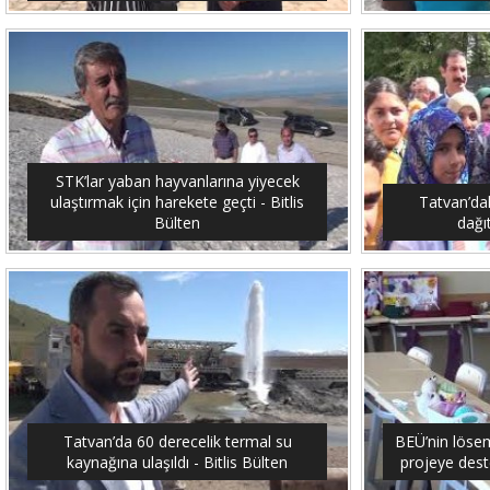
STK’lar yaban hayvanlarına yiyecek
ulaştırmak için harekete geçti - Bitlis
Tatvan’dak
Bülten
dağıt
Tatvan’da 60 derecelik termal su
BEÜ’nin lösemi
kaynağına ulaşıldı - Bitlis Bülten
projeye dest