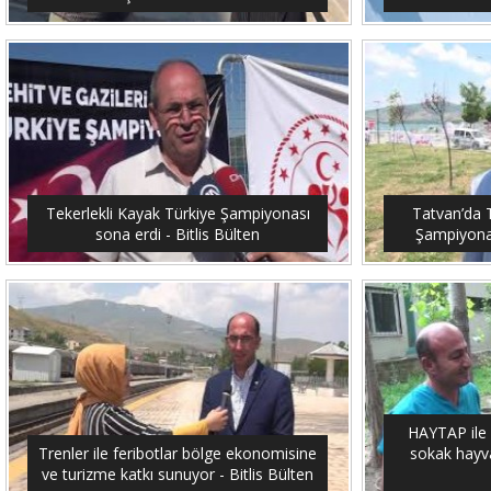
Tekerlekli Kayak Türkiye Şampiyonası
Tatvan’da T
sona erdi - Bitlis Bülten
Şampiyonası
HAYTAP ile 
Trenler ile feribotlar bölge ekonomisine
sokak hayvan
ve turizme katkı sunuyor - Bitlis Bülten