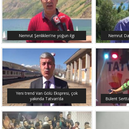
Nemrut Şenlikleri'ne yoğun ilgi
Nemrut Dağ
Yeni trend Van Gölü Ekspresi, çok
yakında Tatvan’da
Bülent Sertt