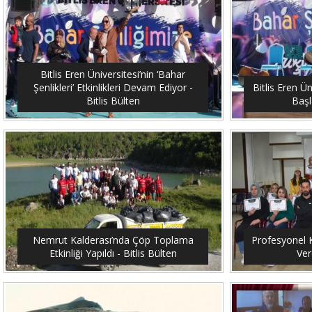
Bitlis Eren Üniversitesi’nin ‘Bahar
Şenlikleri’ Etkinlikleri Devam Ediyor -
Bitlis Eren Ün
Bitlis Bülten
Başl
Nemrut Kalderası’nda Çöp Toplama
Profesyonel K
Etkinliği Yapıldı - Bitlis Bülten
Ver