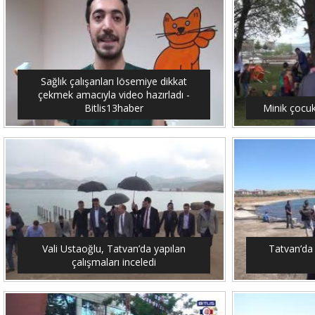
Sağlık çalışanları lösemiye dikkat
çekmek amacıyla video hazırladı -
Bitlis13haber
Minik çocuk
Vali Ustaoğlu, Tatvan’da yapılan
Tatvan’da 
çalışmaları inceledi