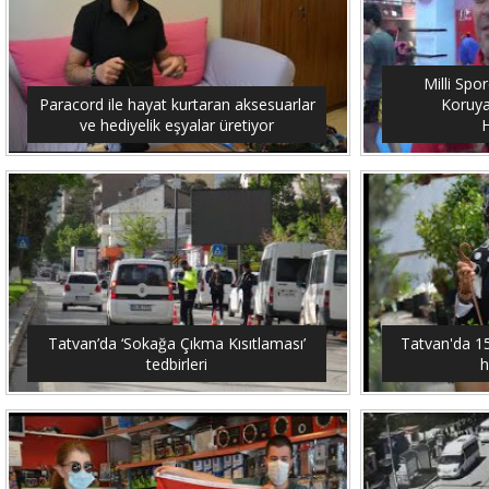
Milli Spo
Paracord ile hayat kurtaran aksesuarlar
Koruya
ve hediyelik eşyalar üretiyor
H
Tatvan’da ‘Sokağa Çıkma Kısıtlaması’
Tatvan'da 15 
tedbirleri
h