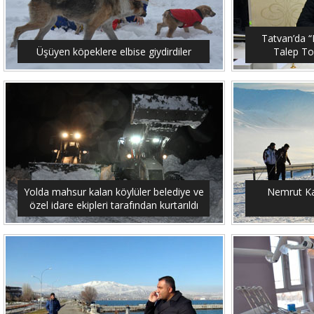
Tatvan’da “M
Üşüyen köpeklere elbise giydirdiler
Talep To
Yolda mahsur kalan köylüler belediye ve
Nemrut Ka
özel idare ekipleri tarafından kurtarıldı