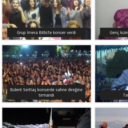
Grup İmera Bitlis’te konser verdi
Genç kızı
Bülent Serttaş konserde sahne direğine
tırmandı
Tat