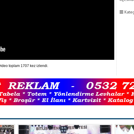
Kateg
ideo toplam 1707 kez izlendi.