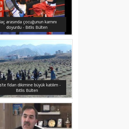
aç arasında çocuğunun karnını
doyurdu - Bitlis Bülten
is’te fidan dikimine büyük katılım -
Bitlis Bülten