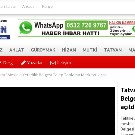
eri İlanlar
Anketler
Künye
AZ
AHLAT
GÜROYMAK
HİZAN
MUTKİ
TATVAN
MA
E-Dergi
Yazarlar
İletişim
da “Mesleki Yeterlilik Belgesi Talep Toplama Merkezi” açıldı
Tatva
Belg
açıld
Tehlikel
meslek 
Belgesi
ilçesind