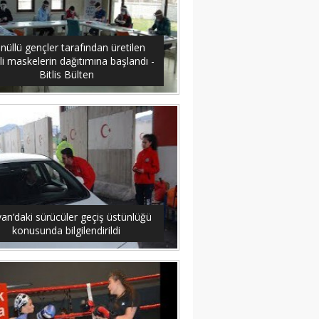
nüllü gençler tarafından üretilen
li maskelerin dağıtımına başlandı -
Bitlis Bülten
an’daki sürücüler geçiş üstünlüğü
konusunda bilgilendirildi