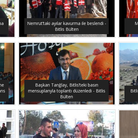
upa
Nemrut’taki ayılar kavurma ile beslendi -
M
Bitlis Bülten
me
Başkan Tanğlay, Bitlis’teki basın
ans
mensuplarıyla toplantı düzenledi - Bitlis
Bitl
Bülten