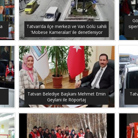
Gö
ra
Tatvan’da ilçe merkezi ve Van Gölü sahili
siper
‘Mobese Kameraları’ ile denetleniyor
Tatvan Belediye Başkanı Mehmet Emin
Tatv
Geylani ile Röportaj