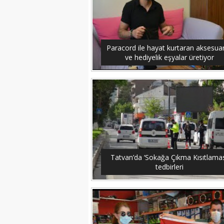
Paracord ile hayat kurtaran aksesuar
ve hediyelik eşyalar üretiyor
Tatvan’da ‘Sokağa Çıkma Kısıtlamas
tedbirleri