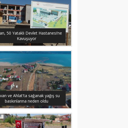
an, 50 Yataklı Devlet Hastanesi’ne
Kavuşuyor
van ve Ahlat'ta sağanak yağış su
baskınlarına neden oldu