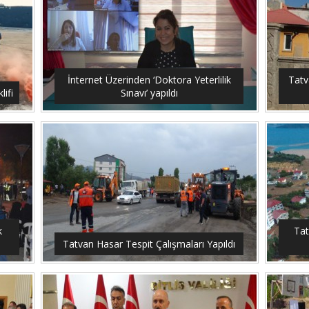
İnternet Üzerinden ‘Doktora Yeterlilik
Tatv
ifi
Sınavı’ yapıldı
k
Tat
Tatvan Hasar Tespit Çalışmaları Yapıldı