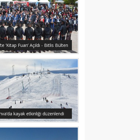
s’te ‘Kitap Fuarı’ Açıldı - Bitlis Bülten
hva’da kayak etkinliği düzenlendi