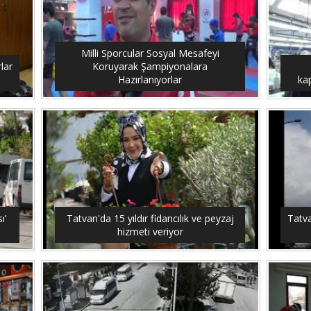
Milli Sporcular Sosyal Mesafeyi
lar
Koruyarak Şampiyonalara
Hazırlanıyorlar
ka
ı’
Tatvan'da 15 yıldır fidancılık ve peyzaj
Tatv
hizmeti veriyor