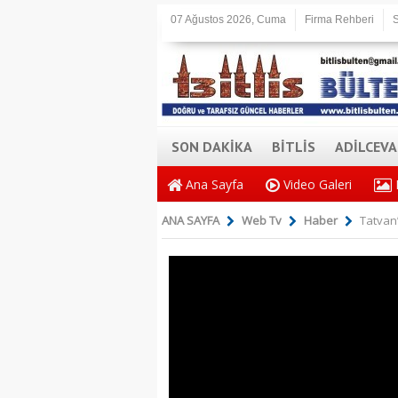
07 Ağustos 2026, Cuma
Firma Rehberi
S
SON DAKİKA
BİTLİS
ADİLCEV
Ana Sayfa
Video Galeri
ANA SAYFA
Web Tv
Haber
Tatvan’