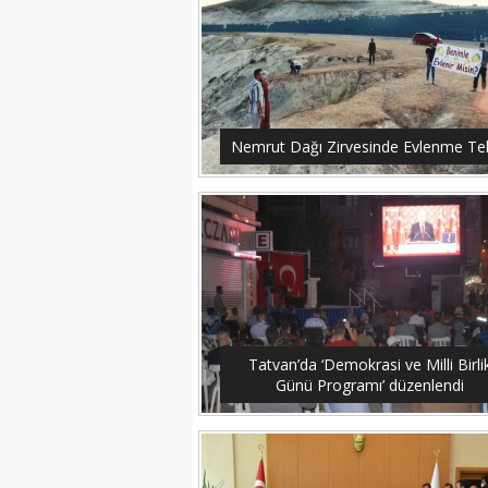
Nemrut Dağı Zirvesinde Evlenme Tekl
Tatvan’da ‘Demokrasi ve Milli Birli
Günü Programı’ düzenlendi