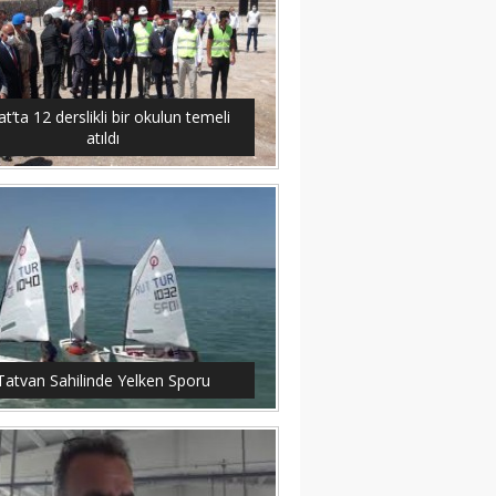
at’ta 12 derslikli bir okulun temeli
atıldı
Tatvan Sahilinde Yelken Sporu