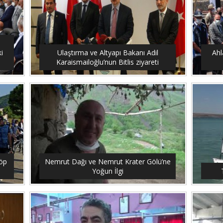
i
Ulaştırma ve Altyapı Bakanı Adil
Ahl
Karaismailoğlu’nun Bitlis ziyareti
çöp
Nemrut Dağı ve Nemrut Krater Gölü’ne
Yoğun İlgi