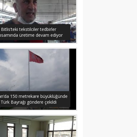
Bitlis’teki tekstilciler tedbirler
psamında üretime devam ediyor
an’da 150 metrekare büyüklüğünde
Türk Bayrağı göndere çekildi