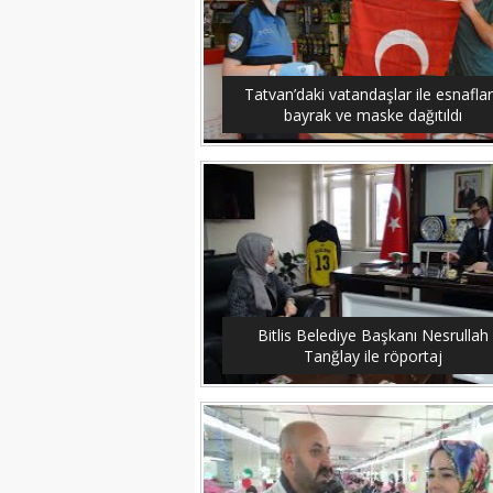
Tatvan’daki vatandaşlar ile esnafla
bayrak ve maske dağıtıldı
Bitlis Belediye Başkanı Nesrullah
Tanğlay ile röportaj