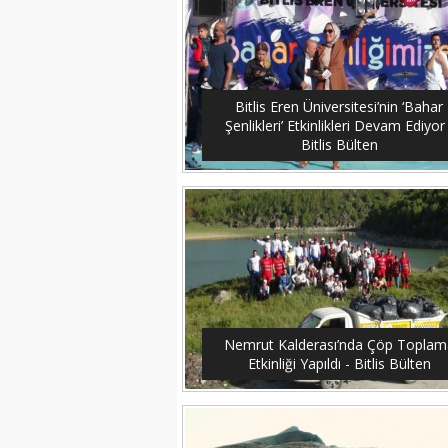
Bitlis Eren Üniversitesi’nin ‘Bahar
Şenlikleri’ Etkinlikleri Devam Ediyor 
Bitlis Bülten
Nemrut Kalderası’nda Çöp Toplam
Etkinliği Yapıldı - Bitlis Bülten