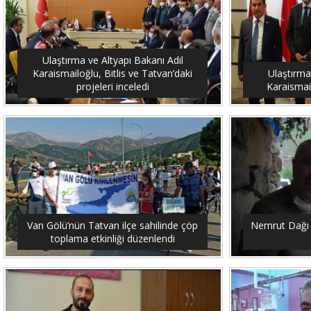
Ulaştırma ve Altyapı Bakanı Adil
Karaismailoğlu, Bitlis ve Tatvan’daki
Ulaştırma
projeleri inceledi
Karaismail
Van Gölü’nün Tatvan ilçe sahilinde çöp
Nemrut Dağı 
toplama etkinliği düzenlendi