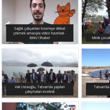
Sağlık çalışanları lösemiye dikkat
çekmek amacıyla video hazırladı -
Bitlis13haber
Minik çocuk
Vali Ustaoğlu, Tatvan’da yapılan
Tatvan’da 
çalışmaları inceledi