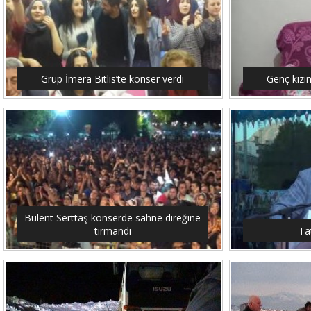
Grup İmera Bitlis’te konser verdi
Genç kızı
Bülent Serttaş konserde sahne direğine
tırmandı
Tat