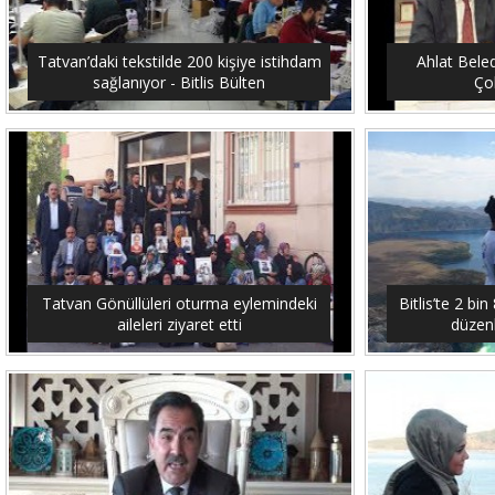
Tatvan’daki tekstilde 200 kişiye istihdam
Ahlat Bele
sağlanıyor - Bitlis Bülten
Çob
Tatvan Gönüllüleri oturma eylemindeki
Bitlis’te 2 b
aileleri ziyaret etti
düzenl