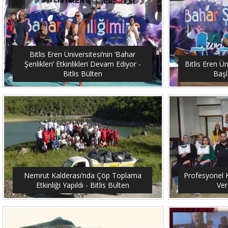
Bitlis Eren Üniversitesi’nin ‘Bahar
Şenlikleri’ Etkinlikleri Devam Ediyor -
Bitlis Eren Ün
Bitlis Bülten
Başl
Nemrut Kalderası’nda Çöp Toplama
Profesyonel K
Etkinliği Yapıldı - Bitlis Bülten
Ver