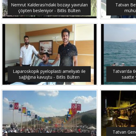
Nemrut Kalderası’ndaki bozayı yavruları
Tatvan Bel
çöpten besleniyor - Bitlis Bülten
mühürl
Laparoskopik pyeloplasti ameliyatı ile
Tatvan’da 6
sağlığına kavuştu - Bitlis Bülten
saatte 
Tatvan Genç