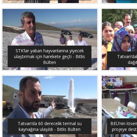
STK’lar yaban hayvanlarına yiyecek
ulaştırmak için harekete geçti - Bitlis
Tatvan’dak
Bülten
dağıt
Tatvan’da 60 derecelik termal su
BEÜ’nin lösemi
kaynağına ulaşıldı - Bitlis Bülten
projeye dest