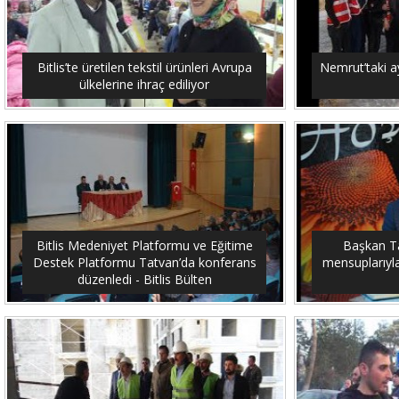
Bitlis’te üretilen tekstil ürünleri Avrupa
Nemrut’taki ay
ülkelerine ihraç ediliyor
Bitlis Medeniyet Platformu ve Eğitime
Başkan Tan
Destek Platformu Tatvan’da konferans
mensuplarıyla 
düzenledi - Bitlis Bülten