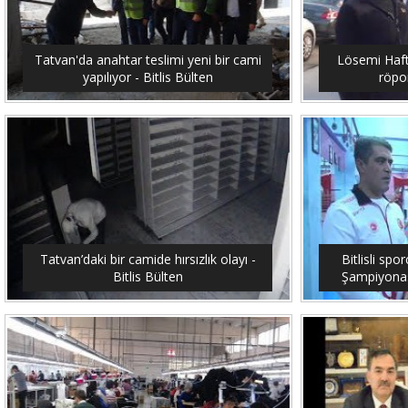
Tatvan'da anahtar teslimi yeni bir cami
Lösemi Hafta
yapılıyor - Bitlis Bülten
röpor
Tatvan’daki bir camide hırsızlık olayı -
Bitlisli sp
Bitlis Bülten
Şampiyonası