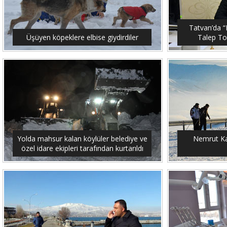
Tatvan’da “M
Üşüyen köpeklere elbise giydirdiler
Talep To
Yolda mahsur kalan köylüler belediye ve
Nemrut Ka
özel idare ekipleri tarafından kurtarıldı