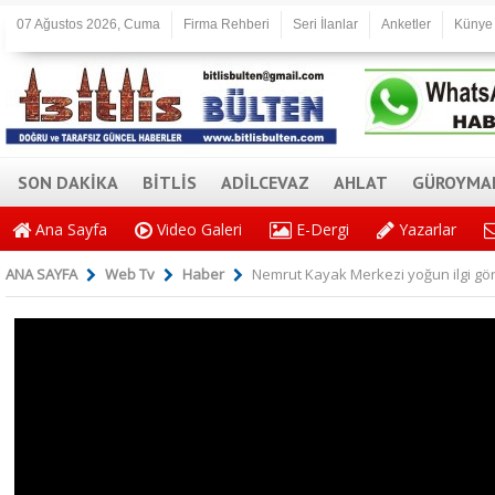
07 Ağustos 2026, Cuma
Firma Rehberi
Seri İlanlar
Anketler
Künye
SON DAKİKA
BİTLİS
ADİLCEVAZ
AHLAT
GÜROYMA
Ana Sayfa
Video Galeri
E-Dergi
Yazarlar
ANA SAYFA
Web Tv
Haber
Nemrut Kayak Merkezi yoğun ilgi gö