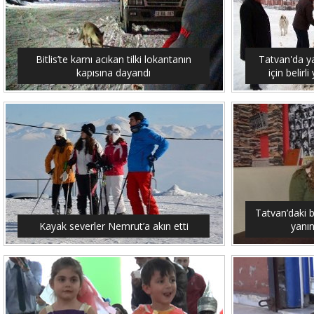
Bitlis’te karnı acıkan tilki lokantanın
Tatvan'da y
kapısına dayandı
için belirl
Tatvan’daki 
Kayak severler Nemrut’a akın etti
yanın