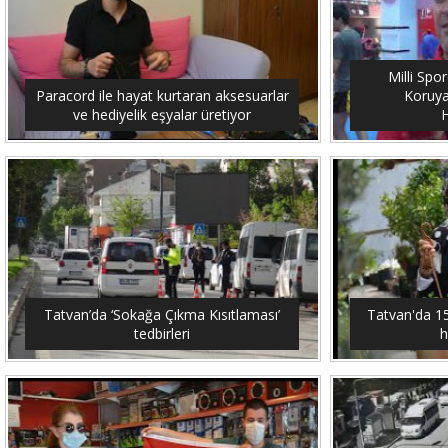
Milli Spo
Paracord ile hayat kurtaran aksesuarlar
Koruya
ve hediyelik eşyalar üretiyor
H
Tatvan’da ‘Sokağa Çıkma Kısıtlaması’
Tatvan'da 15 
tedbirleri
h