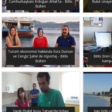
Cumhurbaşkanı Erdoğan Ahlat'ta - Bitlis
Bulut cinayet
Bülten
Turizm ekonomisi hakkında Esra Dursun
ve Cengiz Şahin ile röportaj - Bitlis
Bitlis Eren 
Bülten
kampan
Yaralı Ebabil Kuşu Tatvan’da tedavi
Van Gölü ç