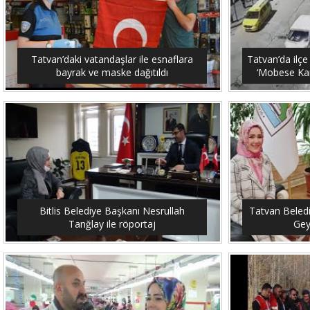
Tatvan’daki vatandaşlar ile esnaflara
Tatvan’da ilçe
bayrak ve maske dağıtıldı
‘Mobese Kam
Bitlis Belediye Başkanı Nesrullah
Tatvan Beled
Tanğlay ile röportaj
Gey