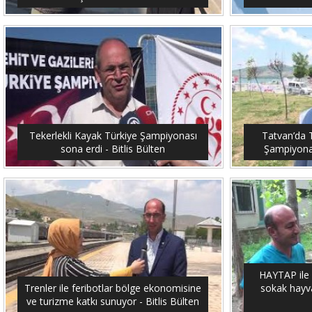
Tekerlekli Kayak Türkiye Şampiyonası
Tatvan’da T
sona erdi - Bitlis Bülten
Şampiyonası
HAYTAP ile 
Trenler ile feribotlar bölge ekonomisine
sokak hayvan
ve turizme katkı sunuyor - Bitlis Bülten