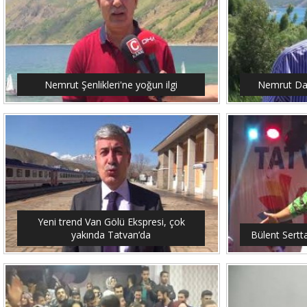
Nemrut Şenlikleri'ne yoğun ilgi
Nemrut Dağ
Yeni trend Van Gölü Ekspresi, çok
yakında Tatvan’da
Bülent Sertt