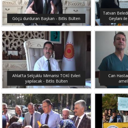
Tatvan Beled
Göçü durduran Başkan - Bitlis Bülten
Geylani ile
Ahlat’ta Selçuklu Mimarisi TOKİ Evleri
Can Hastan
yapılacak - Bitlis Bülten
ameli