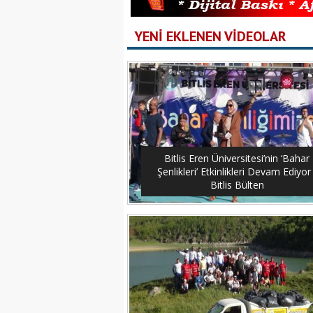
YENİ EKLENEN VİDEOLAR
Bitlis Eren Üniversitesi’nin ‘Bahar
Şenlikleri’ Etkinlikleri Devam Ediyor 
Bitlis Bülten