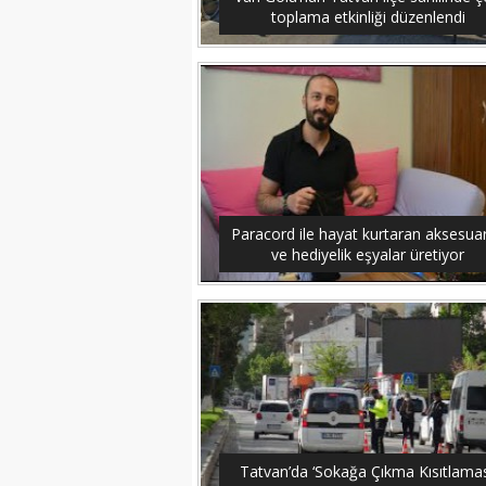
toplama etkinliği düzenlendi
Paracord ile hayat kurtaran aksesuar
ve hediyelik eşyalar üretiyor
Tatvan’da ‘Sokağa Çıkma Kısıtlamas