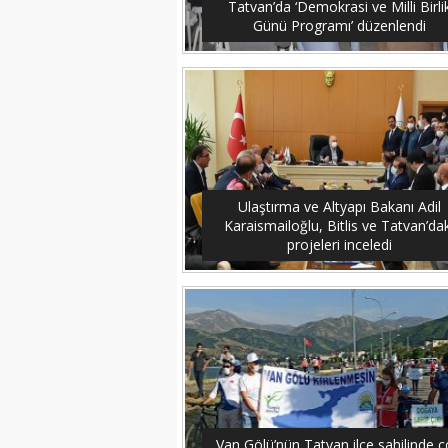
Tatvan’da ‘Demokrasi ve Milli Birli
Günü Programı’ düzenlendi
Ulaştırma ve Altyapı Bakanı Adil
Karaismailoğlu, Bitlis ve Tatvan’dak
projeleri inceledi
Van Gölü’nün Tatvan ilçe sahilinde 