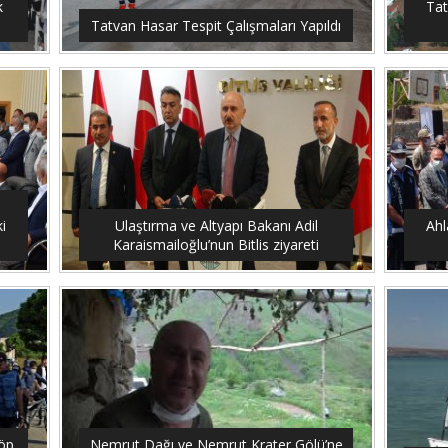
k
Tat
Tatvan Hasar Tespit Çalışmaları Yapıldı
i
Ulaştırma ve Altyapı Bakanı Adil
Ahl
Karaismailoğlu’nun Bitlis ziyareti
çöp
Nemrut Dağı ve Nemrut Krater Gölü’ne