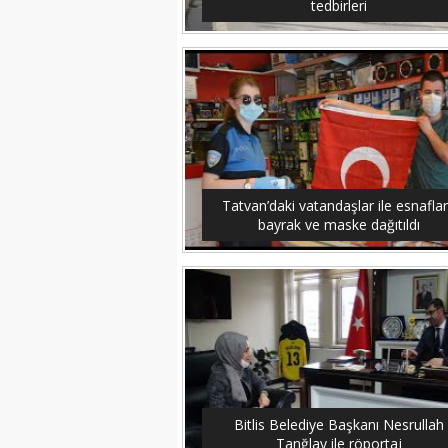
tedbirleri
Tatvan’daki vatandaşlar ile esnafla
bayrak ve maske dağıtıldı
Bitlis Belediye Başkanı Nesrullah
Tanğlay ile röportaj