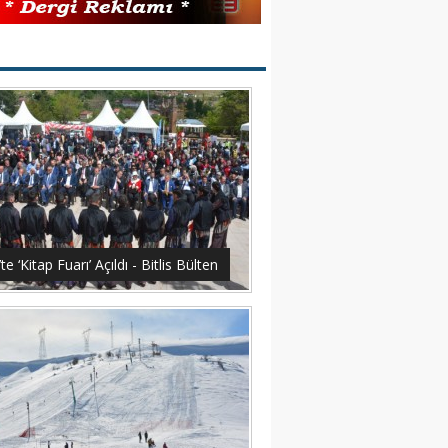
s’te ‘Kitap Fuarı’ Açıldı - Bitlis Bülten