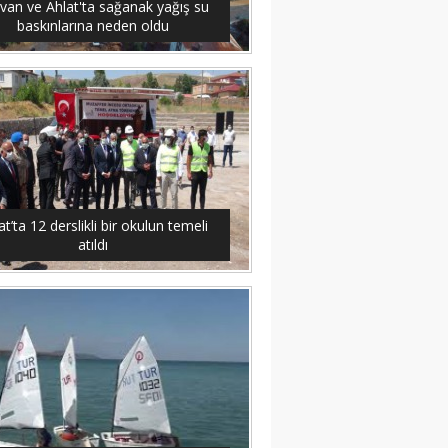
van ve Ahlat'ta sağanak yağış su
baskınlarına neden oldu
at’ta 12 derslikli bir okulun temeli
atıldı