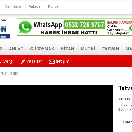
Seri İlanlar
Anketler
Künye
AZ
AHLAT
GÜROYMAK
HİZAN
MUTKİ
TATVAN
MA
E-Dergi
Yazarlar
İletişim
fuarı açıldı
Tatva
Bitlis'i
Tatvan 
Kültür S
Kateg