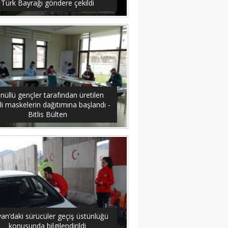
Türk Bayrağı göndere çekildi
nüllü gençler tarafından üretilen
li maskelerin dağıtımına başlandı -
Bitlis Bülten
an’daki sürücüler geçiş üstünlüğü
konusunda bilgilendirildi