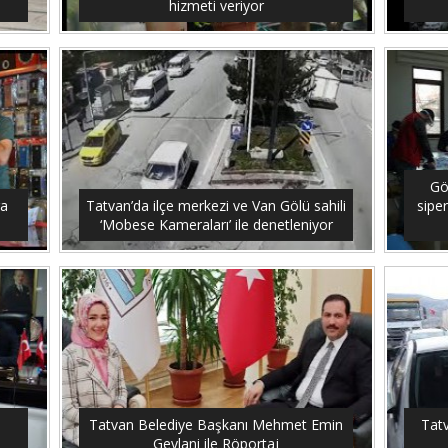
hizmeti veriyor
Gö
ra
Tatvan’da ilçe merkezi ve Van Gölü sahili
siper
‘Mobese Kameraları’ ile denetleniyor
Tatvan Belediye Başkanı Mehmet Emin
Tatv
Geylani ile Röportaj