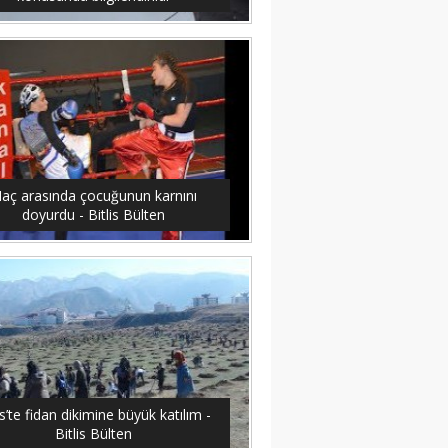
aç arasında çocuğunun karnını
doyurdu - Bitlis Bülten
is’te fidan dikimine büyük katılım -
Bitlis Bülten