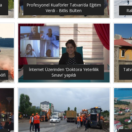
a
Profesyonel Kuaförler Tatvan’da Eğitim
Verdi - Bitlis Bülten
Ra
İnternet Üzerinden ‘Doktora Yeterlilik
Tatv
ifi
Sınavı’ yapıldı