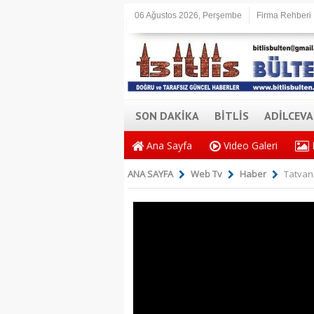
06 Ağustos 2026, Perşembe
Firma Rehberi
SON DAKİKA
BİTLİS
ADİLCEV
Ana Sayfa
Video Galeri
ANA SAYFA
Web Tv
Haber
Tatvan 