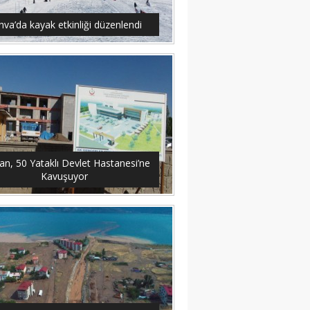
hva’da kayak etkinliği düzenlendi
an, 50 Yataklı Devlet Hastanesi’ne
Kavuşuyor