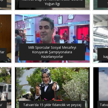
Yoğun İlgi
Milli Sporcular Sosyal Mesafeyi
lar
Koruyarak Şampiyonalara
Hazırlanıyorlar
ka
ı’
Tatvan'da 15 yıldır fidancılık ve peyzaj
Tatv