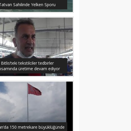
Tatvan Sahilinde Yelken Sporu
Bitlis’teki tekstilciler tedbirler
psamında üretime devam ediyor
an’da 150 metrekare büyüklüğünde