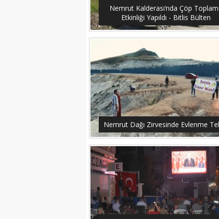
Nemrut Kalderası’nda Çöp Toplam
Etkinliği Yapıldı - Bitlis Bülten
Nemrut Dağı Zirvesinde Evlenme Tekl