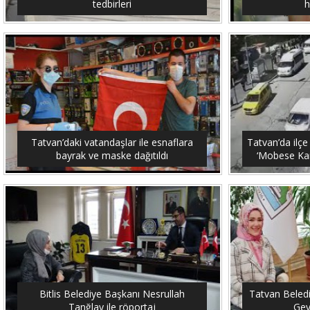
tedbirleri
h
Tatvan’daki vatandaşlar ile esnaflara
Tatvan’da ilçe
bayrak ve maske dağıtıldı
‘Mobese Kam
Bitlis Belediye Başkanı Nesrullah
Tatvan Beled
Tanğlay ile röportaj
Gey