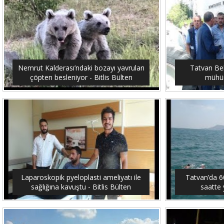
Nemrut Kalderası’ndaki bozayı yavruları
Tatvan Bel
çöpten besleniyor - Bitlis Bülten
mühürl
Laparoskopik pyeloplasti ameliyatı ile
Tatvan’da 6
sağlığına kavuştu - Bitlis Bülten
saatte 