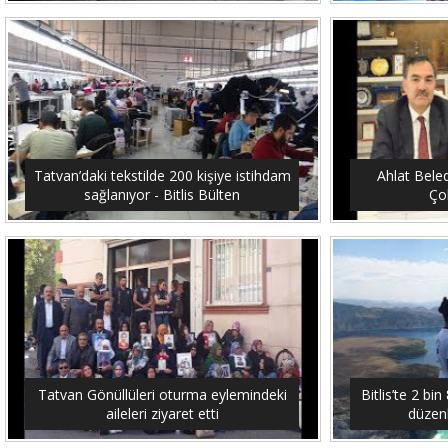
Tatvan’daki tekstilde 200 kişiye istihdam
Ahlat Bele
sağlanıyor - Bitlis Bülten
Çob
Tatvan Gönüllüleri oturma eylemindeki
Bitlis’te 2 b
aileleri ziyaret etti
düzenl