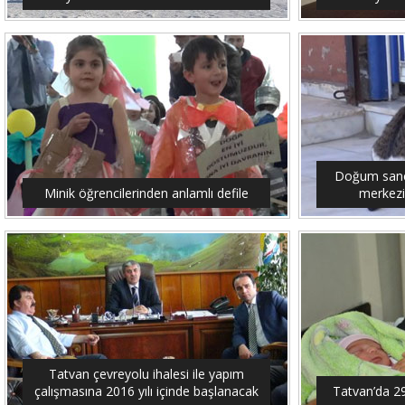
Doğum sancıs
Minik öğrencilerinden anlamlı defile
merkezi
Tatvan çevreyolu ihalesi ile yapım
çalışmasına 2016 yılı içinde başlanacak
Tatvan’da 2