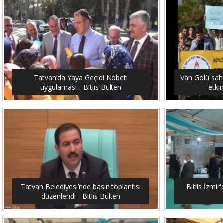
Tatvan’da Yaya Geçidi Nöbeti
Van Gölü sahi
uygulaması - Bitlis Bülten
etkin
Tatvan Belediyesi’nde basın toplantısı
Bitlis İzmir'
düzenlendi - Bitlis Bülten