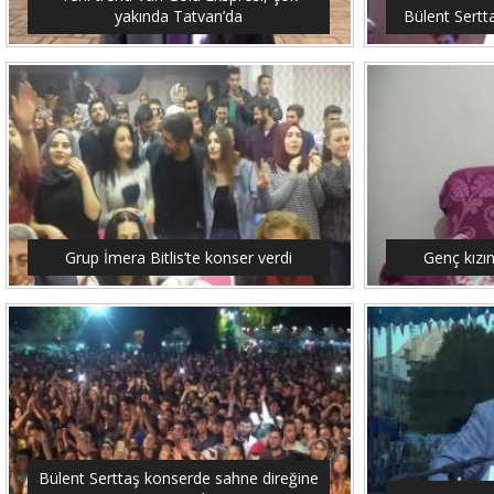
yakında Tatvan’da
Bülent Sertt
Grup İmera Bitlis’te konser verdi
Genç kızı
Bülent Serttaş konserde sahne direğine