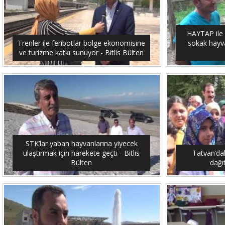
HAYTAP ile 
Trenler ile feribotlar bölge ekonomisine
sokak hayvan
ve turizme katkı sunuyor - Bitlis Bülten
STK’lar yaban hayvanlarına yiyecek
ulaştırmak için harekete geçti - Bitlis
Tatvan’dak
Bülten
dağıt