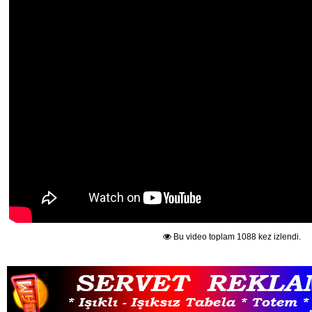
Bu video toplam 1088 kez izlendi.