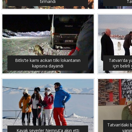
tırmandı
Tat
Bitlis’te karnı acıkan tilki lokantanın
Tatvan'da y
kapısına dayandı
için belirl
Tatvan’daki 
Kayak severler Nemrut’a akın etti
yanın