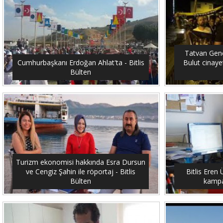
Tatvan Genç
Cumhurbaşkanı Erdoğan Ahlat'ta - Bitlis
Bulut cinayet
Bülten
Turizm ekonomisi hakkında Esra Dursun
ve Cengiz Şahin ile röportaj - Bitlis
Bitlis Eren 
Bülten
kampan