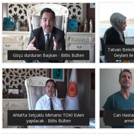
Tatvan Beled
Göçü durduran Başkan - Bitlis Bülten
Geylani ile
Ahlat’ta Selçuklu Mimarisi TOKİ Evleri
Can Hastan
yapılacak - Bitlis Bülten
ameli