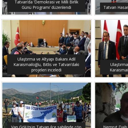
Tatvan’da ‘Demokrasi ve Milli Birlik
Günü Programı’ düzenlendi
Tatvan Hasar 
Ulaştırma ve Altyapı Bakanı Adil
Karaismailoğlu, Bitlis ve Tatvan’daki
Ulaştırma
projeleri inceledi
Karaismail
Van Gölü’nün Tatvan ilçe sahilinde çöp
Nemrut Dağı 