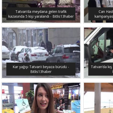
Tatvan’da meydana gelen trafik
Can Hast
kazasında 5 kişi yaralandı - Bitlis13haber
kampanyası 
Kar yağışı Tatvan’ı beyaza bürüdü -
Tatvan’da kış 
Bitlis13haber