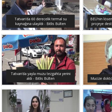
Tatvan’da 60 derecelik termal su
BEÜ’nin lösemi
kaynağına ulaşıldı - Bitlis Bülten
projeye dest
Tatvan’da yayla muzu tezgahta yerini
aldı - Bitlis Bülten
Mucize doktor