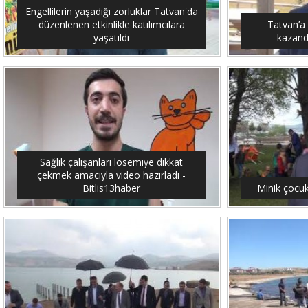
Engellilerin yaşadığı zorluklar Tatvan'da
düzenlenen etkinlikle katılımcılara
Tatvan’a
yaşatıldı
kazandı
Sağlık çalışanları lösemiye dikkat
çekmek amacıyla video hazırladı -
Bitlis13haber
Minik çocuk