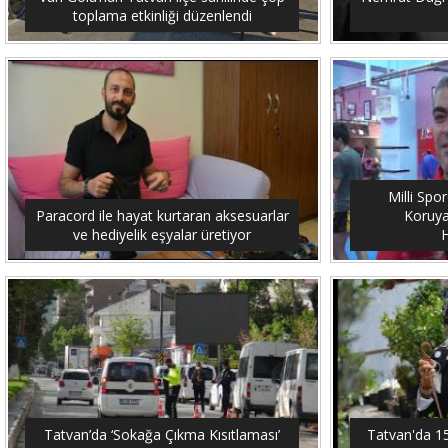
toplama etkinliği düzenlendi
Milli Spo
Paracord ile hayat kurtaran aksesuarlar
Koruya
ve hediyelik eşyalar üretiyor
H
Tatvan’da ‘Sokağa Çıkma Kısıtlaması’
Tatvan'da 15 