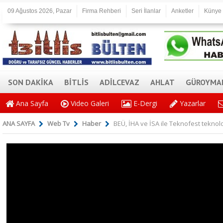
09 Ağustos 2026, Pazar
Firma Rehberi
Seri İlanlar
Anketler
Künye
SON DAKİKA
BİTLİS
ADİLCEVAZ
AHLAT
GÜROYMA
Ana Sayfa
Video Galeri
E-Dergi
Yazarlar
ANA SAYFA
Web Tv
Haber
BEÜ, İHA ve İSA ile Teknofest teknoloj