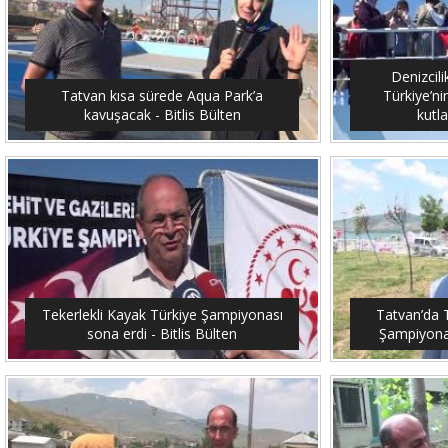
Denizcil
Tatvan kısa sürede Aqua Park’a
Türkiye’ni
kavuşacak - Bitlis Bülten
kutla
Tekerlekli Kayak Türkiye Şampiyonası
Tatvan’da T
sona erdi - Bitlis Bülten
Şampiyonası