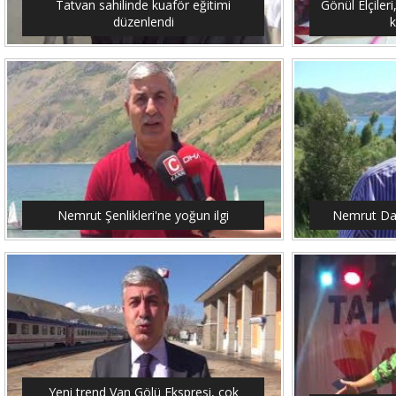
Tatvan sahilinde kuaför eğitimi
Gönül Elçileri
düzenlendi
Nemrut Şenlikleri'ne yoğun ilgi
Nemrut Dağ
Yeni trend Van Gölü Ekspresi, çok