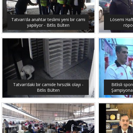
Tatvan'da anahtar teslimi yeni bir cami
Lösemi Hafta
yapılıyor - Bitlis Bülten
röpor
Tatvan’daki bir camide hırsızlık olayı -
Bitlisli sp
Bitlis Bülten
Şampiyonası