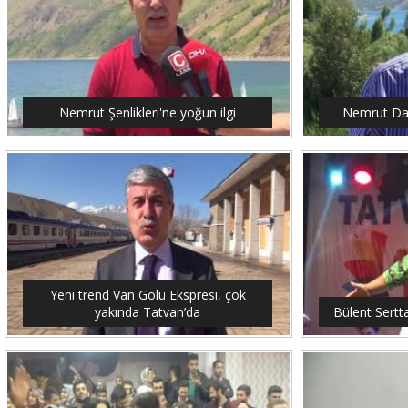
Nemrut Şenlikleri'ne yoğun ilgi
Nemrut Dağ
Yeni trend Van Gölü Ekspresi, çok
yakında Tatvan’da
Bülent Sertt