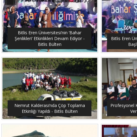
Bitlis Eren Üniversitesi’nin ‘Bahar
Şenlikleri’ Etkinlikleri Devam Ediyor -
Bitlis Eren Ün
Bitlis Bülten
Başl
Nemrut Kalderası’nda Çöp Toplama
Profesyonel K
Etkinliği Yapıldı - Bitlis Bülten
Ver