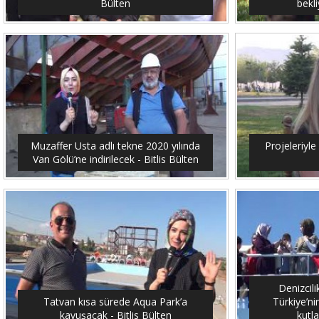
Bülten
bekli
Muzaffer Usta adlı tekne 2020 yılında
Projeleriyle 
Van Gölü’ne indirilecek - Bitlis Bülten
Denizcil
Tatvan kısa sürede Aqua Park’a
Türkiye’ni
kavuşacak - Bitlis Bülten
kutla