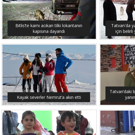
Bitlis’te karnı acıkan tilki lokantanın
Tatvan'da y
kapısına dayandı
için belirl
Tatvan’daki 
Kayak severler Nemrut’a akın etti
yanın