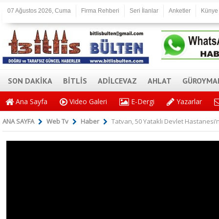
07 Ağustos 2026, Cuma
Firma Rehberi
Seri İlanlar
Anketler
Künye
SON DAKİKA
BİTLİS
ADİLCEVAZ
AHLAT
GÜROYMA
Ana Sayfa
Video Galeri
E-Dergi
Yazarlar
ANA SAYFA
Web Tv
Haber
Tatvan, 50 Yataklı Devlet Hastanesi