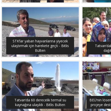
STK’lar yaban hayvanlarına yiyecek
ulaştırmak için harekete geçti - Bitlis
Tatvan’dak
Bülten
dağıt
Tatvan’da 60 derecelik termal su
BEÜ’nin lösemi
kaynağına ulaşıldı - Bitlis Bülten
projeye dest