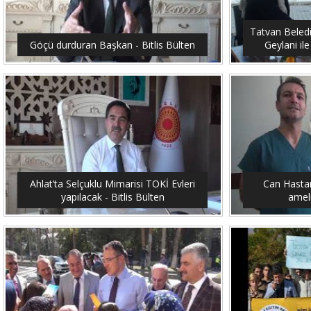
Tatvan Beled
Göçü durduran Başkan - Bitlis Bülten
Geylani ile
Ahlat’ta Selçuklu Mimarisi TOKİ Evleri
Can Hastan
yapılacak - Bitlis Bülten
ameli