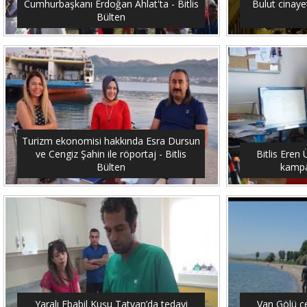
Cumhurbaşkanı Erdoğan Ahlat'ta - Bitlis
Bulut cinayet
Bülten
Turizm ekonomisi hakkında Esra Dursun
ve Cengiz Şahin ile röportaj - Bitlis
Bitlis Eren 
Bülten
kampan
Yaralı Ebabil Kuşu Tatvan’da tedavi
Van Gölü ç