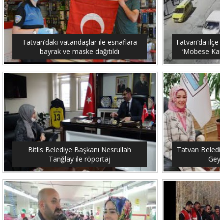
Tatvan’daki vatandaşlar ile esnaflara
Tatvan’da ilçe
bayrak ve maske dağıtıldı
‘Mobese Kam
Bitlis Belediye Başkanı Nesrullah
Tatvan Beled
Tanğlay ile röportaj
Gey