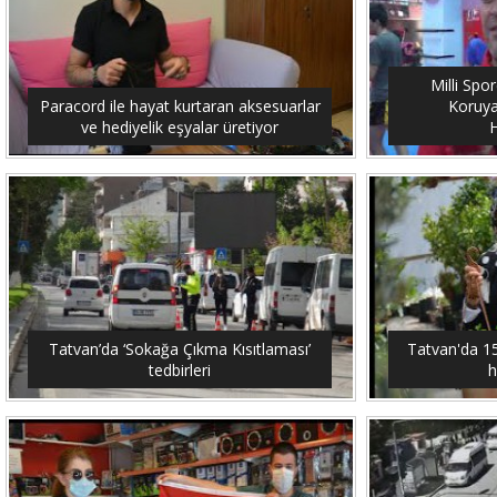
Milli Spo
Paracord ile hayat kurtaran aksesuarlar
Koruya
ve hediyelik eşyalar üretiyor
H
Tatvan’da ‘Sokağa Çıkma Kısıtlaması’
Tatvan'da 15 
tedbirleri
h