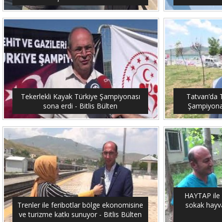
Tekerlekli Kayak Türkiye Şampiyonası
Tatvan’da T
sona erdi - Bitlis Bülten
Şampiyonası
HAYTAP ile 
Trenler ile feribotlar bölge ekonomisine
sokak hayvan
ve turizme katkı sunuyor - Bitlis Bülten