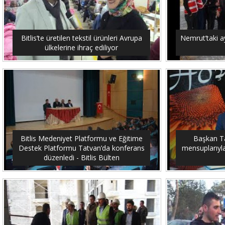
Bitlis’te üretilen tekstil ürünleri Avrupa
Nemrut’taki ay
ülkelerine ihraç ediliyor
Bitlis Medeniyet Platformu ve Eğitime
Başkan Tan
Destek Platformu Tatvan’da konferans
mensuplarıyla 
düzenledi - Bitlis Bülten