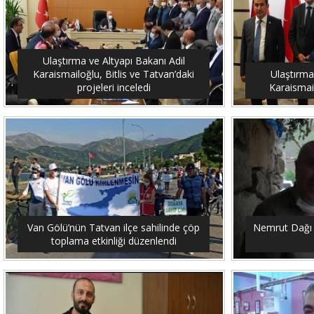
Ulaştırma ve Altyapı Bakanı Adil
Karaismailoğlu, Bitlis ve Tatvan’daki
Ulaştırma
projeleri inceledi
Karaismail
Van Gölü’nün Tatvan ilçe sahilinde çöp
Nemrut Dağı 
toplama etkinliği düzenlendi