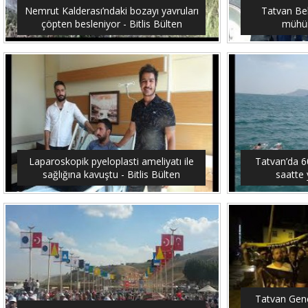
Nemrut Kalderası’ndaki bozayı yavruları
Tatvan Bel
çöpten besleniyor - Bitlis Bülten
mühürl
Laparoskopik pyeloplasti ameliyatı ile
Tatvan’da 6
sağlığına kavuştu - Bitlis Bülten
saatte 
Tatvan Genç