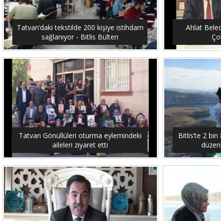
Tatvan’daki tekstilde 200 kişiye istihdam
Ahlat Bele
sağlanıyor - Bitlis Bülten
Çob
Tatvan Gönüllüleri oturma eylemindeki
Bitlis’te 2 b
aileleri ziyaret etti
düzenl