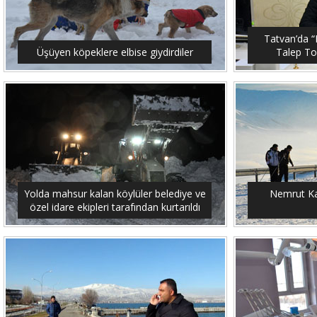
Tatvan’da “M
Üşüyen köpeklere elbise giydirdiler
Talep To
Yolda mahsur kalan köylüler belediye ve
Nemrut Ka
özel idare ekipleri tarafından kurtarıldı