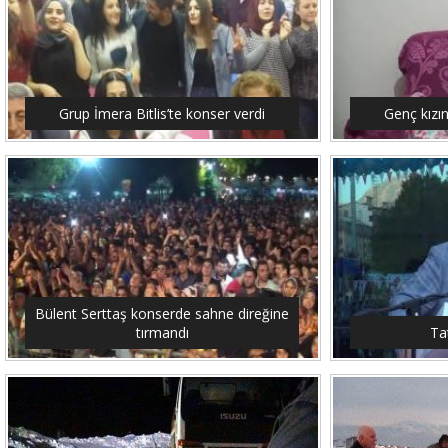
Grup İmera Bitlis’te konser verdi
Genç kızı
Bülent Serttaş konserde sahne direğine
tırmandı
Tat