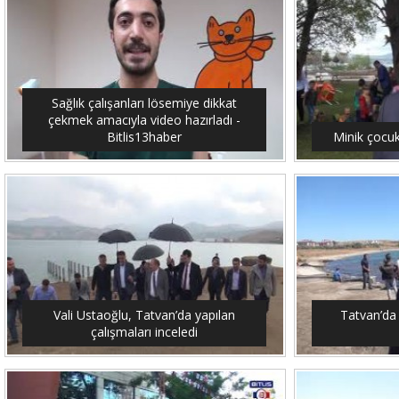
Sağlık çalışanları lösemiye dikkat
çekmek amacıyla video hazırladı -
Bitlis13haber
Minik çocuk
Vali Ustaoğlu, Tatvan’da yapılan
Tatvan’da 
çalışmaları inceledi