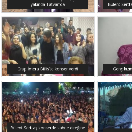
yakında Tatvan’da
Bülent Sertt
Grup İmera Bitlis’te konser verdi
Genç kızı
Bülent Serttaş konserde sahne direğine