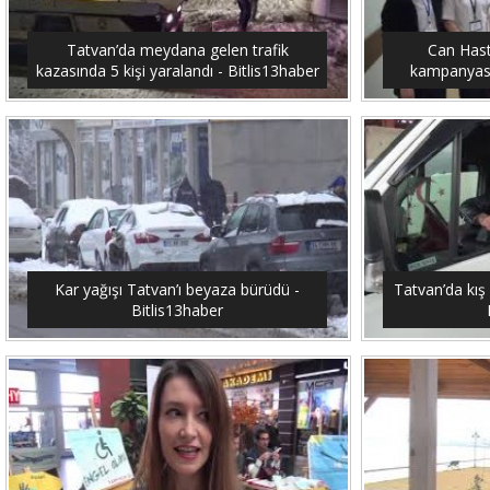
Tatvan’da meydana gelen trafik
Can Hast
kazasında 5 kişi yaralandı - Bitlis13haber
kampanyası 
Kar yağışı Tatvan’ı beyaza bürüdü -
Tatvan’da kış 
Bitlis13haber