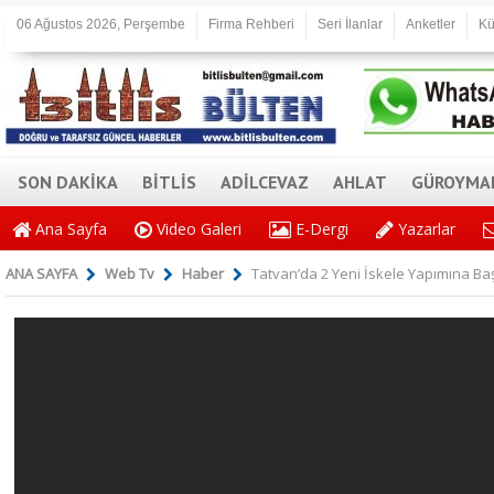
06 Ağustos 2026, Perşembe
Firma Rehberi
Seri İlanlar
Anketler
Kü
SON DAKİKA
BİTLİS
ADİLCEVAZ
AHLAT
GÜROYMA
Ana Sayfa
Video Galeri
E-Dergi
Yazarlar
ANA SAYFA
Web Tv
Haber
Tatvan’da 2 Yeni İskele Yapımına Ba