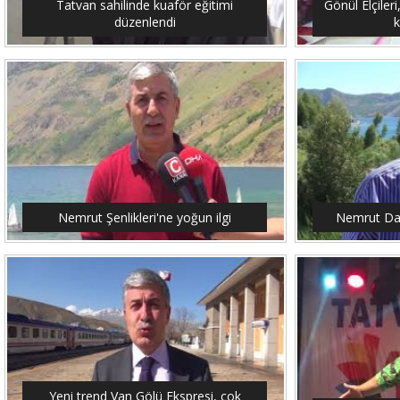
Tatvan sahilinde kuaför eğitimi
Gönül Elçileri
düzenlendi
Nemrut Şenlikleri'ne yoğun ilgi
Nemrut Dağ
Yeni trend Van Gölü Ekspresi, çok