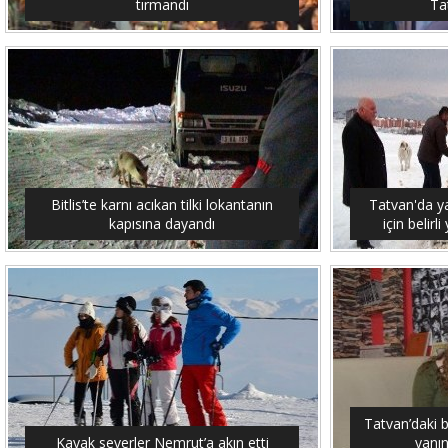
tırmandı
Tat
Bitlis’te karnı acıkan tilki lokantanın
Tatvan'da y
kapısına dayandı
için belirl
Tatvan’daki 
Kayak severler Nemrut’a akın etti
yanın