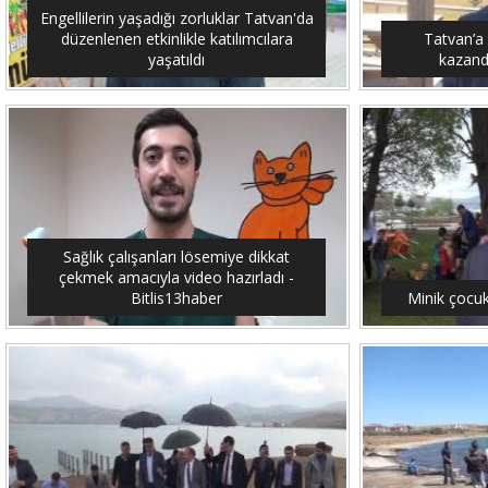
Engellilerin yaşadığı zorluklar Tatvan'da
düzenlenen etkinlikle katılımcılara
Tatvan’a
yaşatıldı
kazandı
Sağlık çalışanları lösemiye dikkat
çekmek amacıyla video hazırladı -
Bitlis13haber
Minik çocuk