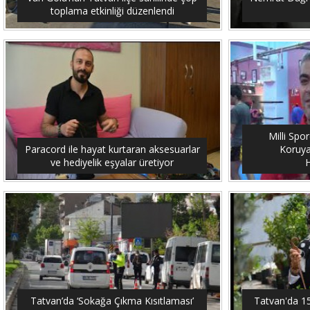
toplama etkinliği düzenlendi
Milli Spo
Paracord ile hayat kurtaran aksesuarlar
Koruya
ve hediyelik eşyalar üretiyor
H
Tatvan’da ‘Sokağa Çıkma Kısıtlaması’
Tatvan'da 15 