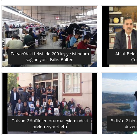
Tatvan’daki tekstilde 200 kişiye istihdam
Ahlat Bele
sağlanıyor - Bitlis Bülten
Çob
Tatvan Gönüllüleri oturma eylemindeki
Bitlis’te 2 b
aileleri ziyaret etti
düzenl