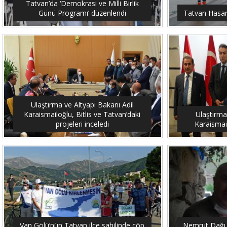
Tatvan’da ‘Demokrasi ve Milli Birlik
Günü Programı’ düzenlendi
Tatvan Hasar 
Ulaştırma ve Altyapı Bakanı Adil
Karaismailoğlu, Bitlis ve Tatvan’daki
Ulaştırma
projeleri inceledi
Karaismail
Van Gölü’nün Tatvan ilçe sahilinde çöp
Nemrut Dağı 