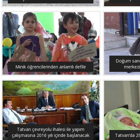
Doğum sancıs
Minik öğrencilerinden anlamlı defile
merkezi
Tatvan çevreyolu ihalesi ile yapım
çalışmasına 2016 yılı içinde başlanacak
Tatvan’da 2