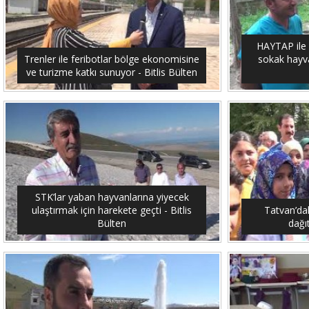
HAYTAP ile 
Trenler ile feribotlar bölge ekonomisine
sokak hayvan
ve turizme katkı sunuyor - Bitlis Bülten
STK’lar yaban hayvanlarına yiyecek
ulaştırmak için harekete geçti - Bitlis
Tatvan’dak
Bülten
dağıt