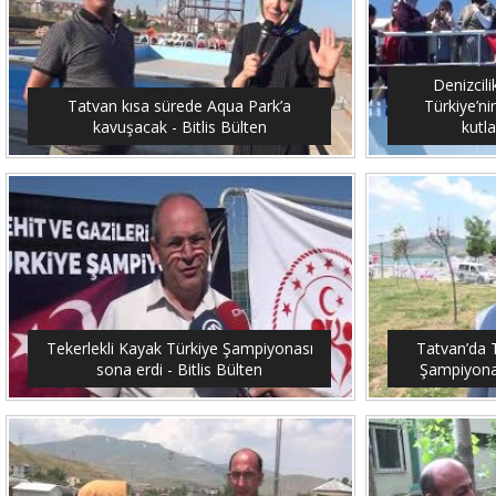
Denizcil
Tatvan kısa sürede Aqua Park’a
Türkiye’ni
kavuşacak - Bitlis Bülten
kutla
Tekerlekli Kayak Türkiye Şampiyonası
Tatvan’da T
sona erdi - Bitlis Bülten
Şampiyonası