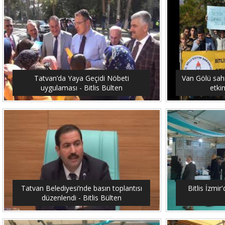
Tatvan’da Yaya Geçidi Nöbeti
Van Gölü sahi
uygulaması - Bitlis Bülten
etkin
Tatvan Belediyesi’nde basın toplantısı
Bitlis İzmir'
düzenlendi - Bitlis Bülten