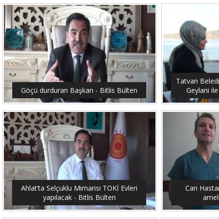
Tatvan Beled
Göçü durduran Başkan - Bitlis Bülten
Geylani ile
Ahlat’ta Selçuklu Mimarisi TOKİ Evleri
Can Hastan
yapılacak - Bitlis Bülten
ameli