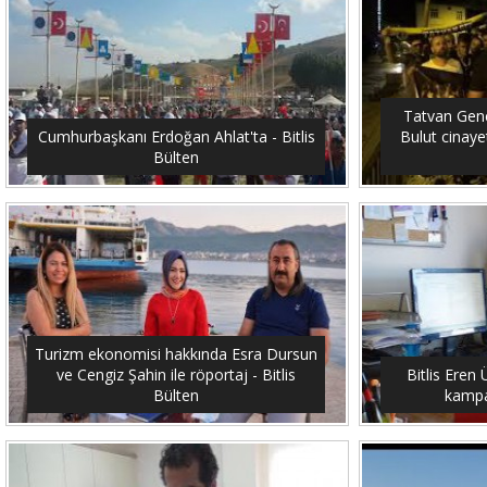
Tatvan Genç
Cumhurbaşkanı Erdoğan Ahlat'ta - Bitlis
Bulut cinayet
Bülten
Turizm ekonomisi hakkında Esra Dursun
ve Cengiz Şahin ile röportaj - Bitlis
Bitlis Eren 
Bülten
kampan