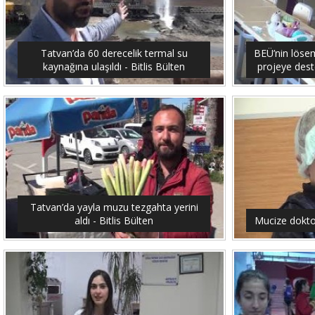
Tatvan’da 60 derecelik termal su
BEÜ’nin lösemi
kaynağına ulaşıldı - Bitlis Bülten
projeye dest
Tatvan’da yayla muzu tezgahta yerini
aldı - Bitlis Bülten
Mucize doktor