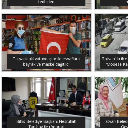
tedbirleri
h
Tatvan’daki vatandaşlar ile esnaflara
Tatvan’da ilçe
bayrak ve maske dağıtıldı
‘Mobese Kam
Bitlis Belediye Başkanı Nesrullah
Tatvan Beled
Tanğlay ile röportaj
Gey