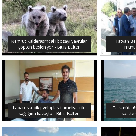
Nemrut Kalderası’ndaki bozayı yavruları
Tatvan Bel
çöpten besleniyor - Bitlis Bülten
mühürl
Laparoskopik pyeloplasti ameliyatı ile
Tatvan’da 6
sağlığına kavuştu - Bitlis Bülten
saatte 