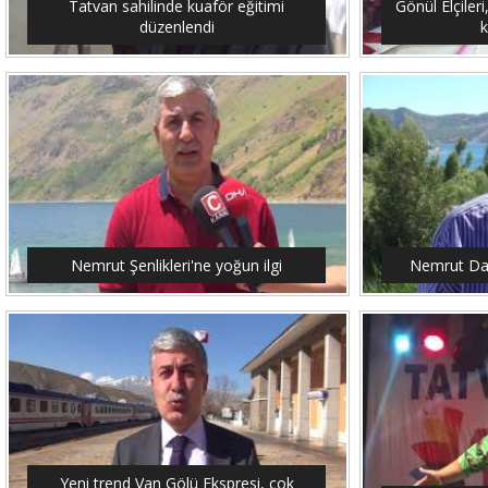
Tatvan sahilinde kuaför eğitimi
Gönül Elçileri
düzenlendi
Nemrut Şenlikleri'ne yoğun ilgi
Nemrut Dağ
Yeni trend Van Gölü Ekspresi, çok