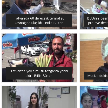
Tatvan’da 60 derecelik termal su
BEÜ’nin lösemi
kaynağına ulaşıldı - Bitlis Bülten
projeye dest
Tatvan’da yayla muzu tezgahta yerini
aldı - Bitlis Bülten
Mucize doktor