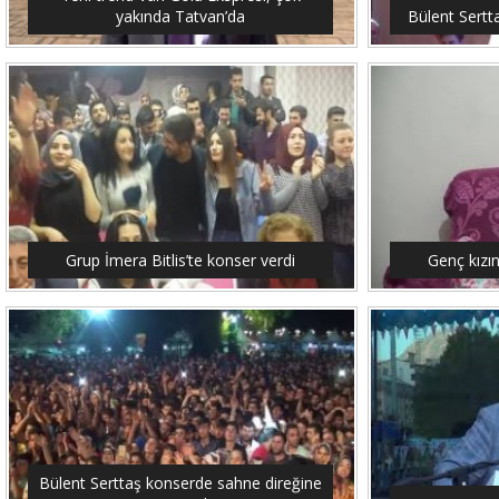
yakında Tatvan’da
Bülent Sertt
Grup İmera Bitlis’te konser verdi
Genç kızı
Bülent Serttaş konserde sahne direğine