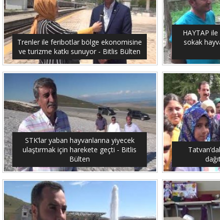
HAYTAP ile 
Trenler ile feribotlar bölge ekonomisine
sokak hayvan
ve turizme katkı sunuyor - Bitlis Bülten
STK’lar yaban hayvanlarına yiyecek
ulaştırmak için harekete geçti - Bitlis
Tatvan’dak
Bülten
dağıt