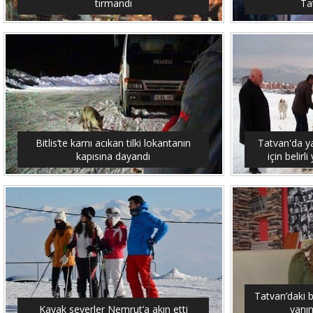
tırmandı
Tat
Bitlis’te karnı acıkan tilki lokantanın
Tatvan'da y
kapısına dayandı
için belirl
Tatvan’daki 
Kayak severler Nemrut’a akın etti
yanın