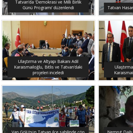
Tatvan’da ‘Demokrasi ve Milli Birlik
Günü Programı’ düzenlendi
Tatvan Hasar 
Ulaştırma ve Altyapı Bakanı Adil
Karaismailoğlu, Bitlis ve Tatvan’daki
Ulaştırma
projeleri inceledi
Karaismail
Van Gölü’nün Tatvan ilçe sahilinde çöp
Nemrut Dağı 