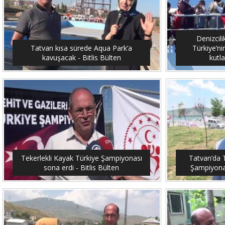
Denizcil
Tatvan kısa sürede Aqua Park’a
Türkiye’ni
kavuşacak - Bitlis Bülten
kutla
Tekerlekli Kayak Türkiye Şampiyonası
Tatvan’da T
sona erdi - Bitlis Bülten
Şampiyonası