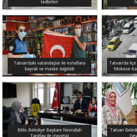
tedbirleri
h
Tatvan’daki vatandaşlar ile esnaflara
Tatvan’da ilçe
bayrak ve maske dağıtıldı
‘Mobese Kam
Bitlis Belediye Başkanı Nesrullah
Tatvan Beled
Tanğlay ile röportaj
Gey