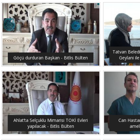
Tatvan Beled
Göçü durduran Başkan - Bitlis Bülten
Geylani ile
Ahlat’ta Selçuklu Mimarisi TOKİ Evleri
Can Hastan
yapılacak - Bitlis Bülten
ameli