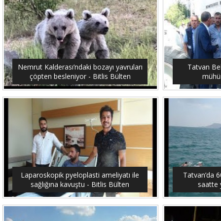
Nemrut Kalderası’ndaki bozayı yavruları
Tatvan Bel
çöpten besleniyor - Bitlis Bülten
mühürl
Laparoskopik pyeloplasti ameliyatı ile
Tatvan’da 6
sağlığına kavuştu - Bitlis Bülten
saatte 