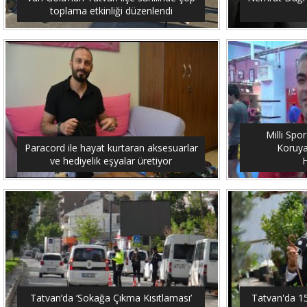
toplama etkinliği düzenlendi
Milli Spo
Paracord ile hayat kurtaran aksesuarlar
Koruya
ve hediyelik eşyalar üretiyor
H
Tatvan’da ‘Sokağa Çıkma Kısıtlaması’
Tatvan'da 15 