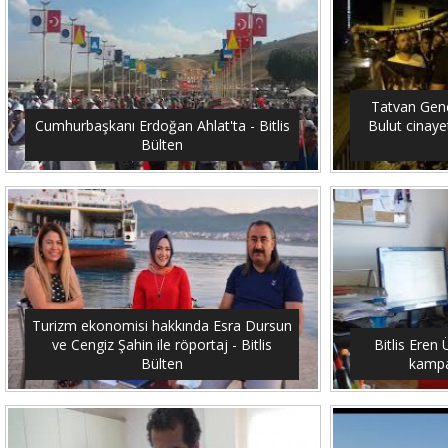
Tatvan Genç
Cumhurbaşkanı Erdoğan Ahlat'ta - Bitlis
Bulut cinayet
Bülten
Turizm ekonomisi hakkında Esra Dursun
ve Cengiz Şahin ile röportaj - Bitlis
Bitlis Eren 
Bülten
kampan