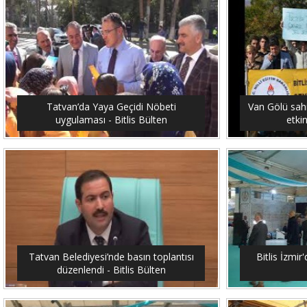
Tatvan’da Yaya Geçidi Nöbeti
Van Gölü sahi
uygulaması - Bitlis Bülten
etkin
Tatvan Belediyesi’nde basın toplantısı
Bitlis İzmir'
düzenlendi - Bitlis Bülten