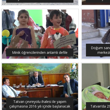
Doğum sancıs
Minik öğrencilerinden anlamlı defile
merkezi
Tatvan çevreyolu ihalesi ile yapım
çalışmasına 2016 yılı içinde başlanacak
Tatvan’da 2