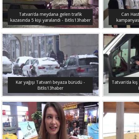
Tatvan’da meydana gelen trafik
Can Hast
kazasında 5 kişi yaralandı - Bitlis13haber
kampanyası 
Kar yağışı Tatvan’ı beyaza bürüdü -
Tatvan’da kış 
Bitlis13haber