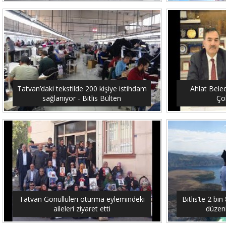
Tatvan’daki tekstilde 200 kişiye istihdam
Ahlat Bele
sağlanıyor - Bitlis Bülten
Çob
Tatvan Gönüllüleri oturma eylemindeki
Bitlis’te 2 b
aileleri ziyaret etti
düzenl