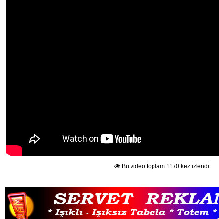
Bu video toplam 1170 kez izlendi.