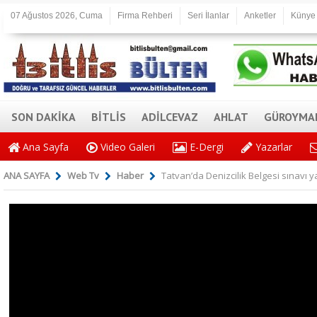
07 Ağustos 2026, Cuma
Firma Rehberi
Seri İlanlar
Anketler
Künye
SON DAKİKA
BİTLİS
ADİLCEVAZ
AHLAT
GÜROYMA
Ana Sayfa
Video Galeri
E-Dergi
Yazarlar
ANA SAYFA
Web Tv
Haber
Tatvan’da Denizcilik Belgesi sınavı ya