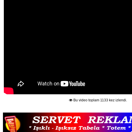
Bu video toplam 1133 kez izlendi.