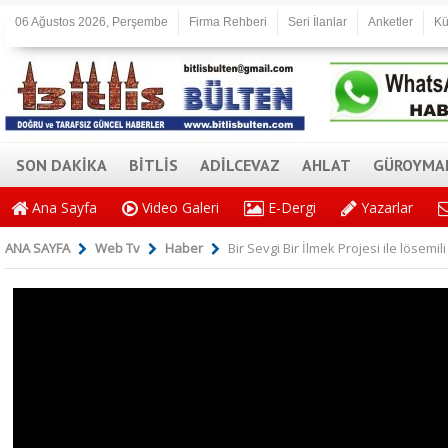
06 Ağustos 2026, Perşembe
Firma Rehberi
Seri İlanlar
Anketler
Kü
SON DAKİKA
BİTLİS
ADİLCEVAZ
AHLAT
GÜROYMA
Ana Sayfa
Video Galeri
E-Dergi
Yazarlar
ANA SAYFA
Web Tv
Haber
Bir Sevgi Bir İlmek Projesi ile lösemil