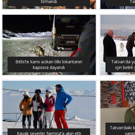
tırmandı
Tat
Bitlis’te karnı acıkan tilki lokantanın
Tatvan'da y
kapısına dayandı
için belirl
Tatvan’daki 
Kayak severler Nemrut’a akın etti
yanın