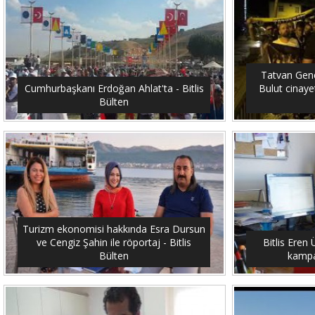
Tatvan Genç
Cumhurbaşkanı Erdoğan Ahlat'ta - Bitlis
Bulut cinayet
Bülten
Turizm ekonomisi hakkında Esra Dursun
ve Cengiz Şahin ile röportaj - Bitlis
Bitlis Eren 
Bülten
kampan