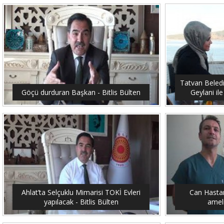
Tatvan Beled
Göçü durduran Başkan - Bitlis Bülten
Geylani ile
Ahlat’ta Selçuklu Mimarisi TOKİ Evleri
Can Hastan
yapılacak - Bitlis Bülten
ameli