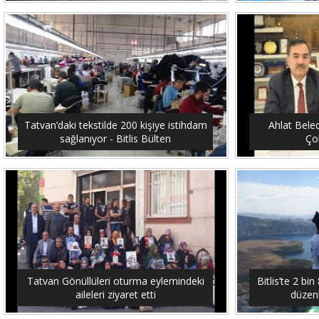
Tatvan’daki tekstilde 200 kişiye istihdam
Ahlat Bele
sağlanıyor - Bitlis Bülten
Çob
Tatvan Gönüllüleri oturma eylemindeki
Bitlis’te 2 b
aileleri ziyaret etti
düzenl