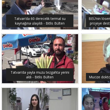
Tatvan’da 60 derecelik termal su
BEÜ’nin lösemi
kaynağına ulaşıldı - Bitlis Bülten
projeye dest
Tatvan’da yayla muzu tezgahta yerini
aldı - Bitlis Bülten
Mucize doktor