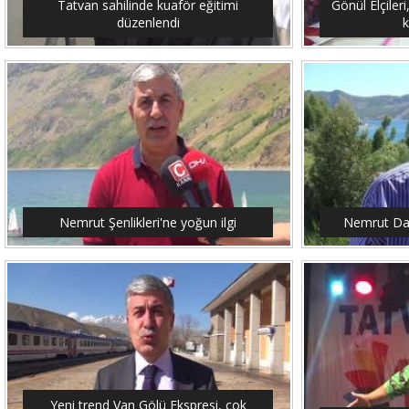
Tatvan sahilinde kuaför eğitimi
Gönül Elçileri
düzenlendi
Nemrut Şenlikleri'ne yoğun ilgi
Nemrut Dağ
Yeni trend Van Gölü Ekspresi, çok