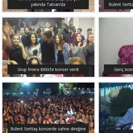
yakında Tatvan’da
Bülent Sertt
Grup İmera Bitlis’te konser verdi
Genç kızı
Bülent Serttaş konserde sahne direğine