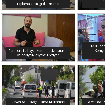
toplama etkinliği düzenlendi
Milli Spo
Paracord ile hayat kurtaran aksesuarlar
Koruya
ve hediyelik eşyalar üretiyor
H
Tatvan’da ‘Sokağa Çıkma Kısıtlaması’
Tatvan'da 15 