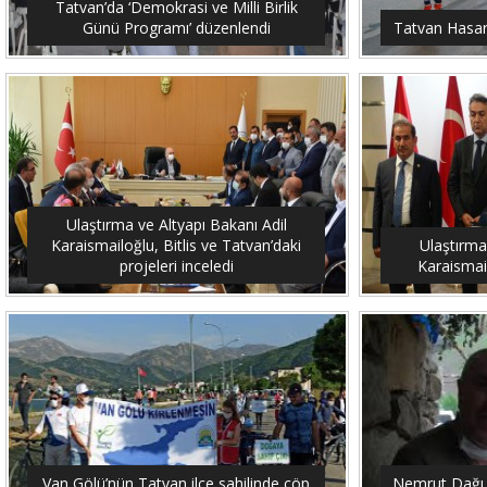
Tatvan’da ‘Demokrasi ve Milli Birlik
Günü Programı’ düzenlendi
Tatvan Hasar 
Ulaştırma ve Altyapı Bakanı Adil
Karaismailoğlu, Bitlis ve Tatvan’daki
Ulaştırma
projeleri inceledi
Karaismail
Van Gölü’nün Tatvan ilçe sahilinde çöp
Nemrut Dağı 