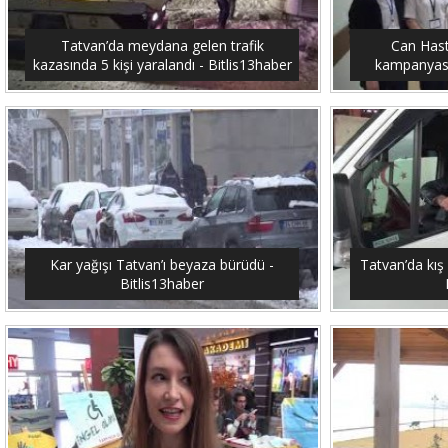
Tatvan’da meydana gelen trafik
Can Hast
kazasında 5 kişi yaralandı - Bitlis13haber
kampanyası 
Kar yağışı Tatvan’ı beyaza bürüdü -
Tatvan’da kış 
Bitlis13haber