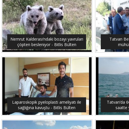
Nemrut Kalderası’ndaki bozayı yavruları
Tatvan Bel
çöpten besleniyor - Bitlis Bülten
mühürl
Laparoskopik pyeloplasti ameliyatı ile
Tatvan’da 6
sağlığına kavuştu - Bitlis Bülten
saatte 