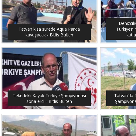
Denizcil
Tatvan kısa sürede Aqua Park’a
Türkiye’ni
kavuşacak - Bitlis Bülten
kutla
Tekerlekli Kayak Türkiye Şampiyonası
Tatvan’da T
sona erdi - Bitlis Bülten
Şampiyonası