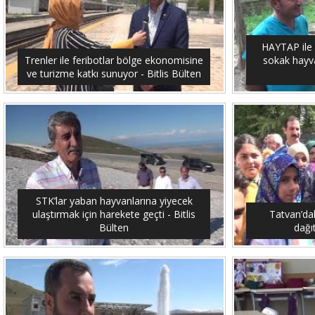
HAYTAP ile 
Trenler ile feribotlar bölge ekonomisine
sokak hayvan
ve turizme katkı sunuyor - Bitlis Bülten
STK’lar yaban hayvanlarına yiyecek
ulaştırmak için harekete geçti - Bitlis
Tatvan’dak
Bülten
dağıt