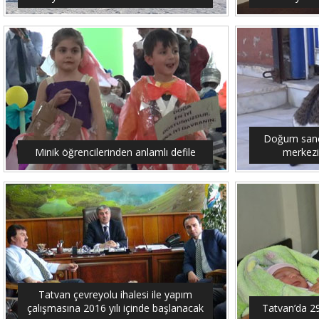
Doğum sancıs
Minik öğrencilerinden anlamlı defile
merkezi
Tatvan çevreyolu ihalesi ile yapım
çalışmasına 2016 yılı içinde başlanacak
Tatvan’da 2