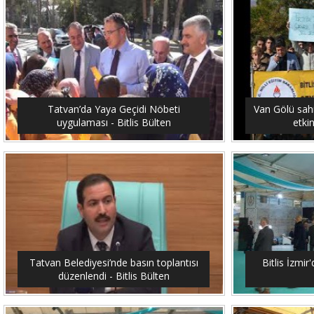
Tatvan’da Yaya Geçidi Nöbeti
Van Gölü sahi
uygulaması - Bitlis Bülten
etkin
Tatvan Belediyesi’nde basın toplantısı
Bitlis İzmir'
düzenlendi - Bitlis Bülten