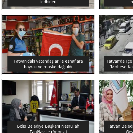
tedbirleri
h
Tatvan’daki vatandaşlar ile esnaflara
Tatvan’da ilçe
bayrak ve maske dağıtıldı
‘Mobese Kam
Bitlis Belediye Başkanı Nesrullah
Tatvan Beled
Tanğlay ile röportaj
Gey