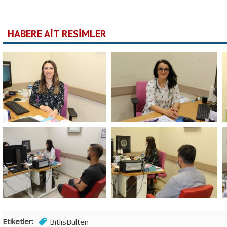
HABERE AİT RESİMLER
Etiketler:
BitlisBülten