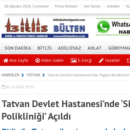
08 Ağustos 2026, Cumartesi
Firma Rehberi
Seri İlanlar
Anketler
Kü
SON DAKİKA
BİTLİS
ADİLCEVAZ
AHLAT
GÜROYMA
Ana Sayfa
Video Galeri
E-Dergi
Yazarlar
HABERLER
TATVAN
Tatvan Devlet Hastanesi’nde ‘Sigara Bırakma Poli
02-11-2023 15:12
Tatvan Devlet Hastanesi’nde ‘
Polikliniği’ Açıldı