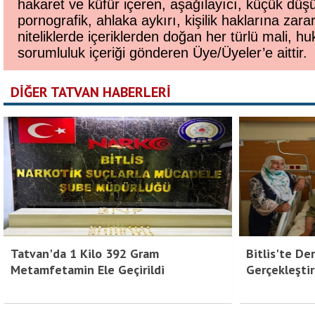
hakaret ve küfür içeren, aşağılayıcı, küçük düş
pornografik, ahlaka aykırı, kişilik haklarına zara
niteliklerde içeriklerden doğan her türlü mali, huk
sorumluluk içeriği gönderen Üye/Üyeler’e aittir.
DİĞER TATVAN HABERLERİ
Tatvan'da 1 Kilo 392 Gram
Bitlis'te De
Metamfetamin Ele Geçirildi
Gerçekleştir