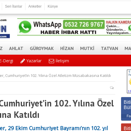
Seri İlanlar
Anketler
Künye
AZ
AHLAT
GÜROYMAK
HİZAN
MUTKİ
TATVAN
MA
E-Dergi
Yazarlar
İletişim
 Cumhuriyet’in 102. Yılına Özel Atletizm Müsabakasına Katıldı
umhuriyet’in 102. Yılına Özel
Bitl
Bül
na Katıldı
Fa
r, 29 Ekim Cumhuriyet Bayramı’nın 102. yıl
Bitl