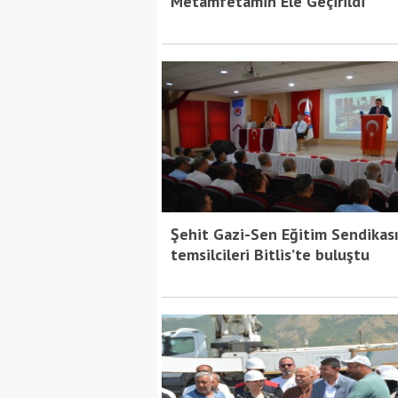
Metamfetamin Ele Geçirildi
Bitlis Bülten 3. Sayı
Bitlis Bü
Şehit Gazi-Sen Eğitim Sendikas
temsilcileri Bitlis’te buluştu