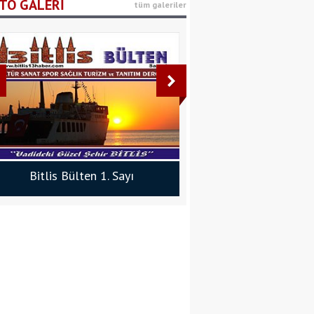
TO GALERİ
tüm galeriler
Ramazan Ayında
Beslenme
Dyt. Belçim Şüheda Gül
Bitlis Bülten 3. Sayı
Bitlis Bülten 2. 