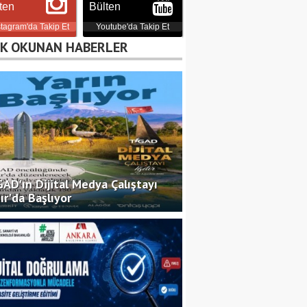
ten
Bülten
stagram'da Takip Et
Youtube'da Takip Et
Ramazan Ayında
K OKUNAN HABERLER
Beslenme
Dyt. Belçim Şüheda Gül
Yeme Bozuklukları
Psikolog Ayşenur Aydın
AD'ın Dijital Medya Çalıştayı
ır'da Başlıyor
Dünya Bitlisliler
Günü Kutlu Olsun!
Dr. Erdoğan Özel