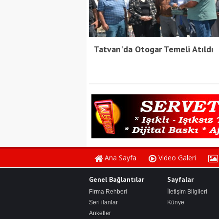
Tatvan'da Otogar Temeli Atıldı
Ana Sayfa
Video Galeri
Genel Bağlantılar
Sayfalar
Firma Rehberi
İletişim Bilgileri
Seri ilanlar
Künye
Anketler