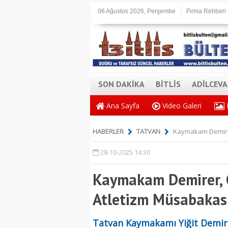
06 Ağustos 2026, Perşembe
Firma Rehberi
SON DAKİKA
BİTLİS
ADİLCEV
Ana Sayfa
Video Galeri
HABERLER
TATVAN
Kaymakam Demirer,
28-10-2025 14:30
Kaymakam Demirer, C
Atletizm Müsabakası
Tatvan Kaymakamı Yiğit Demire