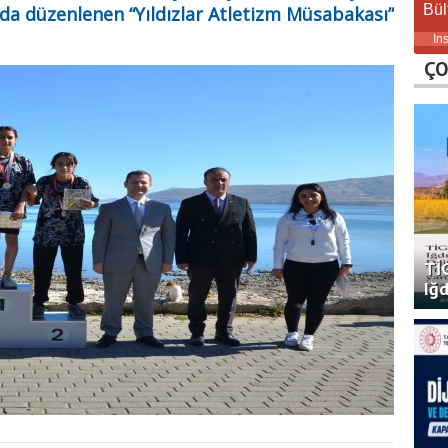
Bül
 düzenlenen “Yıldızlar Atletizm Müsabakası”
In
ÇO
TİG
Iğd