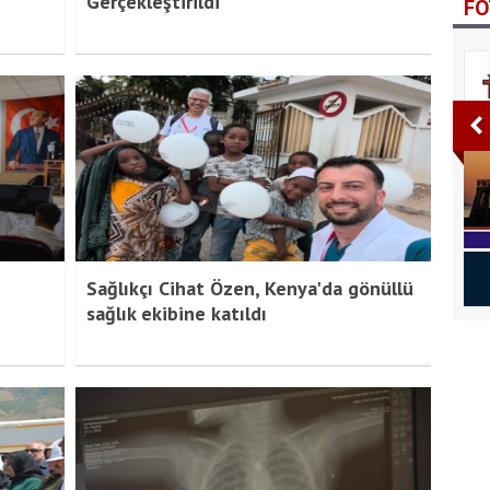
Gerçekleştirildi
FO
lten 2. Sayı
Bitlis Bülten 1. Sayı
ı
Sağlıkçı Cihat Özen, Kenya'da gönüllü
sağlık ekibine katıldı