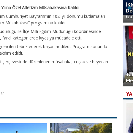
İK
ılına Özel Atletizm Müsabakasına Katıldı
De
Gü
im Cumhuriyet Bayramı’nın 102. yıl dönümü kutlamaları
zm Müsabakası” programına katıldı.
üdürlüğü ile İlçe Milli Eğitim Müdürlüğü koordinesinde
, farklı kategorilerde kıyasıya mücadele etti.
encileri tebrik ederek başarılar diledi. Program sonunda
akdim edildi.
leri çerçevesinde düzenlenen müsabaka, coşku ve heyecan
Ta
Me
YA
çar