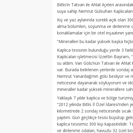
Bitlis’in Tatvan ile Ahlat ilçeleri arası
suya sahip Nemrut Gülsuhan Kaplıcaları zi
Kış ve yaz aylarında sürekli açık olan 30
alma bölümleri, soyunma ve dinlenme o
konaklamalar için bir otel inşaatının yanı
“Mineralleri bu kadar yüksek başka hiçbi
Kaplıca tesisinin bulunduğu yerde 3 far
Kaplıcaları işletmecisi İzzettin Bayram, 
su aldım. Van Gölü’nün Tatvan ile Ahlat kı
var. Burada belirlenen yerlerde sondaj at
Nemrut Yanardağı’nın gölü besliyor ve mi
neticesine dayanarak söylüyorum ve idd
mineraller kadar yüksek minerallere sahi
Yaklaşık 7 yıldır kaplıca ve bölge turizm
“2012 yılında Bitlis İl Özel İdaresi’nden
kilometrede 2 sondaj neticesinde sıcak 
yaptım. Gün geçtikçe tesisi büyütüp ge
kaplıca tesisimiz 300 kişi kapasitelidir
ve dinlenme odaları, havuzlu 32 özel böl