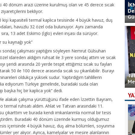
İK
ndaki 40 dönüm arazi üzerine kurulmuş olan ve 45 derece sıcak
De
yaretçilerini bekliyor.
Gü
0 kişi kapasiteli termal kaplıca tesisinde 4 büyük havuz, duş
daları, havuzlu 32 özel oda bulunuyor. Aynı zamanda
 sıra, 13 adet Eskimo (İglo) evleri inşası da sürüyor.
r su kaynağı yok”
klı sondaj çalışması yaptığını söyleyen Nemrut Gülsuhan
“özel idareden aldığım ruhsat ile 3 yere sondaj attım ve sıcak
yı şeridi arasında 20 yerde tespit ettiğimiz sıcak su fayları
arak 50 ile 100 derece arasında sıcak su çıkarılabilir. Burayı
Ta
nareleri oldukça yüksek sudur. Yaptırdığım tahlillerin
Me
ia ediyorum Türkiye genelinde, buradaki suda olan
p başka hiç bir kaplıca yok” dedi.
YA
iyle alakalı çalışma yürüttüğünü ifade eden İzzettin Bayram,
 jeo termal ruhsatı aldım. Ahlat ve Tatvan arasındaki 11.
su çıkarttım ve burada kendi imkanlarımla normal bir tesis
liştirdim. Buradaki 40 dönüm üzerinde kurmuş olduğumuz
. Tesis içerisinde 4 büyük havuz, duş alma bölümleri, soyunma
ümler yer alıyor. Ayrıca, kamelyalar ve mesire alanlarının