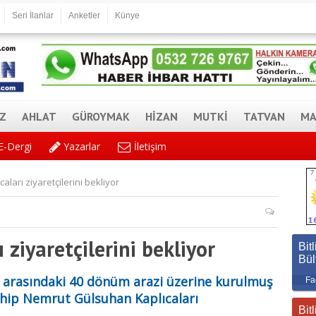
Seri İlanlar
Anketler
Künye
AZ
AHLAT
GÜROYMAK
HİZAN
MUTKİ
TATVAN
MA
E-Dergi
Yazarlar
İletişim
aları ziyaretçilerini bekliyor
 ziyaretçilerini bekliyor
Bitl
Bül
leri arasındaki 40 dönüm arazi üzerine kurulmuş
Fa
ahip Nemrut Gülsuhan Kaplıcaları
Bitl