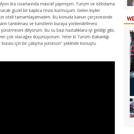
lyon lira civarlarında masraf yapmışım. Turizm ve istihdama
acak güzel bir kaplıca tesisi kurmuşum. Gelen kişiler
 için oteli tamamlayamadım. Bu konuda kanun çerçevesinde
WE
ın tanıtılması ve turistlerin buraya yönlendirilmesi
rütmesini diliyorum. Bu su bazı hastalıklara iyi geldiği gibi,
sının çok olacağını düşünüyorum. Yeter ki Turizm Bakanlığı
r burası için bir çalışma yürütsün” şeklinde konuştu.
Bi
Bi