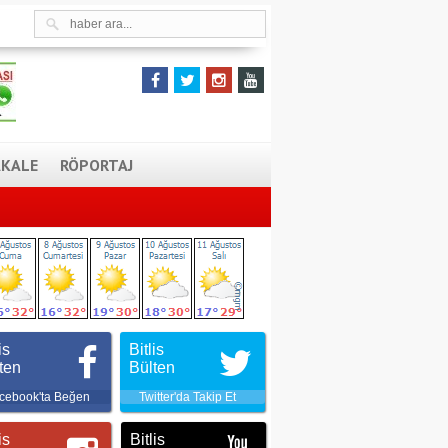
KALE
RÖPORTAJ
is
Bitlis
ten
Bülten
cebook'ta Beğen
Twitter'da Takip Et
is
Bitlis