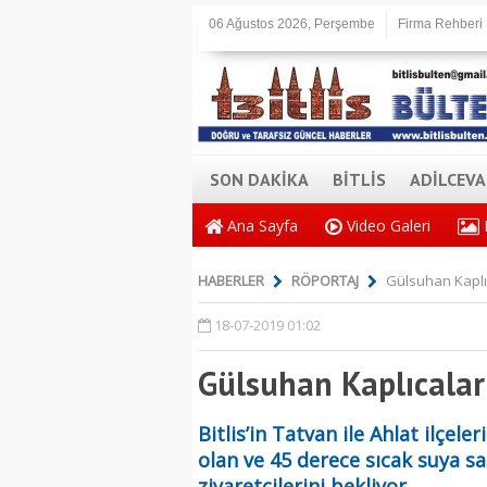
06 Ağustos 2026, Perşembe
Firma Rehberi
SON DAKİKA
BİTLİS
ADİLCEV
Ana Sayfa
Video Galeri
HABERLER
RÖPORTAJ
Gülsuhan Kaplıc
18-07-2019 01:02
Gülsuhan Kaplıcaları
Bitlis’in Tatvan ile Ahlat ilçe
olan ve 45 derece sıcak suya s
ziyaretçilerini bekliyor.