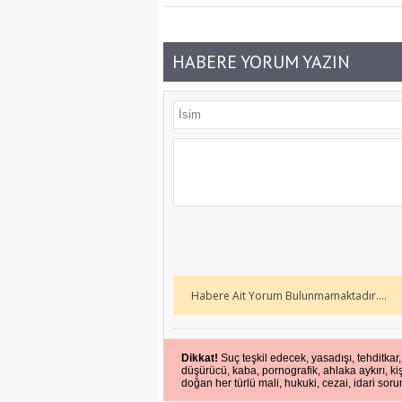
HABERE YORUM YAZIN
Habere Ait Yorum Bulunmamaktadır....
Dikkat!
Suç teşkil edecek, yasadışı, tehditkar,
düşürücü, kaba, pornografik, ahlaka aykırı, kiş
doğan her türlü mali, hukuki, cezai, idari soru