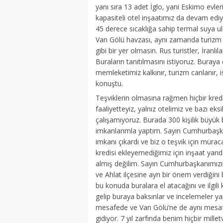
yanı sıra 13 adet İglo, yani Eskimo evler
kapasiteli otel inşaatımız da devam ediy
45 derece sıcaklığa sahip termal suya u
Van Gölü havzası, aynı zamanda turizm b
gibi bir yer olmasın. Rus turistler, İranl
Buraların tanıtılmasını istiyoruz. Buraya d
memleketimiz kalkınır, turizm canlanır, 
konuştu.
Teşviklerin olmasına rağmen hiçbir kre
faaliyetteyiz, yalnız otelimiz ve bazı ek
çalışamıyoruz. Burada 300 kişilik büyük 
imkanlarımla yaptım. Sayın Cumhurbaşka
imkanı çıkardı ve biz o teşvik için mürac
kredisi ekleyemediğimiz için inşaat yarıd
almış değilim. Sayın Cumhurbaşkanımızı
ve Ahlat ilçesine ayrı bir önem verdiği
bu konuda buralara el atacağını ve ilgil
gelip buraya baksınlar ve incelemeler y
mesafede ve Van Gölü’ne de aynı mesafed
gidiyor. 7 yıl zarfında benim hiçbir mill