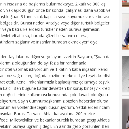
inin inşasına da başlamış bulunmaktayız. 2 katlı ve 300 kişi
or. Yaklaşık 20 gün önce bir sondaj çalışması daha yaptık ve
laştık. Şuan 3 tane sıcak kaplıca suyu kuyumuz var ve burası
ölgesidir. Burası neden Antalya veya diğer turistik bölgeler
ılar veya batı ülkelerdeki turistler neden buraya gelmesin.
evlet eli atılırsa, burada güzel bir yatırım olursa,
istihdam sağlanır ve insanlar buradan ekmek yer” diye
diden faydalanmadığını vurgulayan İzzettin Bayram, “Şuan da
siklerimiz olduğundan dolayı fazla bir randımanla
bir otel yapmak istiyordum ve 1 katının kaba inşaatını kendi
nımız sağ olsun, doğuda cazibe merkezi diye teşvik kredisi
aat ettik. Kendi imkanlarımızla başladığımız çalışmaya teşvik
a kaldı. Ben bugüne kadar devletten bir kuruş bir teşvik kredi
n doğu illerinin kalkınması konusunda çok duyarlı olduğunu
ni biliyorum. Sayın Cumhurbaşkanımız bizden haberdar olursa
i kurumları yönlendireceğini düşünüyorum. Yetkililerden ricam
apsınlar. Burası Tatvan - Ahlat karayoluna 200 metre
e. Milletvekilleri ve bakanlar sürekli buradan geçip Ahlat’a
etvekilim buraya uğramış değil. En azında gelip görsünler. Ben