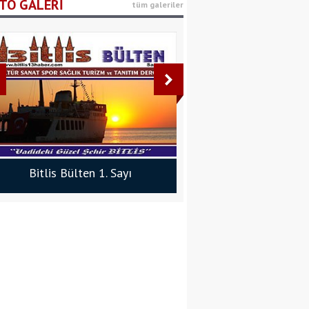
TO GALERİ
tüm galeriler
Tasarrufun İptali
Davaları ve Yargıtay
Uygulaması
Av. Musa Tuğa
Ramazan Ayında
Beslenme
Bitlis Bülten 1. Sayı
Bitlis Bülten 3. 
Dyt. Belçim Şüheda Gül