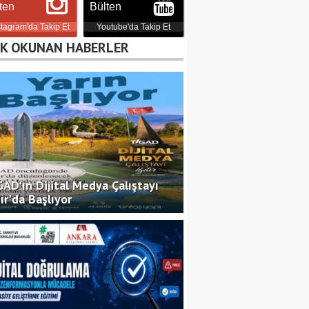
ten
Bülten
stagram'da Takip Et
Youtube'da Takip Et
Tasarrufun İptali
K OKUNAN HABERLER
Davaları ve Yargıtay
Uygulaması
Av. Musa Tuğa
Ramazan Ayında
Beslenme
Dyt. Belçim Şüheda Gül
AD'ın Dijital Medya Çalıştayı
ır'da Başlıyor
Yeme Bozuklukları
Psikolog Ayşenur Aydın