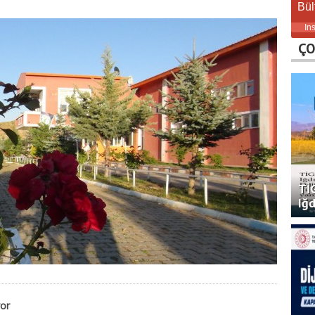
Bül
In
ÇO
TİG
Iğd
yor