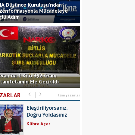
NA Düşünce Kuruluşu'ndan
zenformasyonla Mücadeleye
çlü Adım
Dünya Bitlisliler
Günü Kutlu Olsun!
Dr. Erdoğan Özel
Bitlis’te Ekmek
Fiyatında Haksız
tvan'da 1 Kilo 392 Gram
Kazanç
tamfetamin Ele Geçirildi
Servet Taşdemir
ZARLAR
tüm yazarlar
Eleştiriliyorsanız,
Doğru Yoldasınız
Kübra Açar