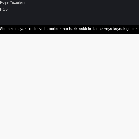
Köşe Yazarları
RSS
Sitemizdeki yazı, resim ve haberlerin her hakkı saklıdır. İzinsiz veya kaynak göster