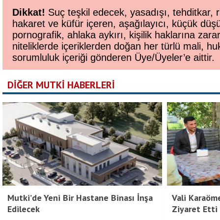
Dikkat!
Suç teşkil edecek, yasadışı, tehditkar, r
hakaret ve küfür içeren, aşağılayıcı, küçük düş
pornografik, ahlaka aykırı, kişilik haklarına zara
niteliklerde içeriklerden doğan her türlü mali, huk
sorumluluk içeriği gönderen Üye/Üyeler’e aittir.
DİĞER MUTKİ HABERLERİ
Bitlis Bülten 3. Sayı
Mutki’de Yeni Bir Hastane Binası İnşa
Vali Karaöme
Edilecek
Ziyaret Etti