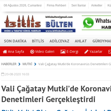
08 Ağustos 2026, Cumartesi
Firma Rehberi
Seri İlanlar
Anketler
Kü
SON DAKİKA
BİTLİS
ADİLCEVAZ
AHLAT
GÜROYMA
Ana Sayfa
Video Galeri
E-Dergi
Yazarlar
HABERLER
MUTKİ
Vali Çağatay Mutki’de Koronavirüs Denetimleri G
20-08-2020 16:03
Vali Çağatay Mutki’de Koronav
Denetimleri Gerçekleştirdi