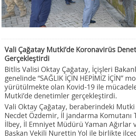
Vali Çağatay Mutki’de Koronavirüs Denet
Gerçekleştirdi
Bitlis Valisi Oktay Çağatay, İçişleri Bakan
genelinde “SAĞLIK İÇİN HEPİMİZ İÇİN” mot
yürütülmekte olan Kovid-19 ile mücade
Mutki’de denetimler gerçekleştirdi.
Vali Oktay Çağatay, beraberindeki Mut
Necdet Özdemir, İl jandarma Komutanı 
İlbey, İl Emniyet Müdürü Yaman Ağırlar 
Başkan Vekili Nurettin Yol ile birlikte il