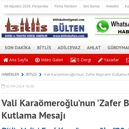
06 Ağustos 2026, Perşembe
Firma Rehberi
Seri İlanlar
Anketler
Kü
SON DAKİKA
BİTLİS
ADİLCEVAZ
AHLAT
GÜROYMA
Ana Sayfa
Video Galeri
E-Dergi
Yazarlar
HABERLER
BİTLİS
Vali Karaömeroğlu’nun 'Zafer Bayramı' Kutlama 
02-09-2024 16:00
Vali Karaömeroğlu’nun 'Zafer 
Kutlama Mesajı