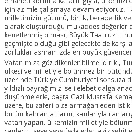
emaneti koruma kararlılığıyla, ülkemizi 
için azimle çalışmaya devam ediyoruz. 
milletimizin gücünü, birlik, beraberlik v
alarak oluşturduğu mukaddes değerler e
kenetlenmiş olması, Büyük Taarruz ruhuy
geçmişte olduğu gibi gelecekte de karşıl
zorluklar aşmamızda en büyük güvencemi
Vatanımıza göz dikenler bilmelidir ki, T
ülkesi ve milletiyle bölünmez bir bütünd
üzerinde Türkiye Cumhuriyeti sonsuza de
yıldızlı bayrağımız ise ilelebet dalgalana
düşünmelerle, başta Gazi Mustafa Kema
üzere, bu zaferi bize armağan eden İsti
bütün kahramanların, kanlarıyla canlarıy
vatan yapan, ülkemizin milletiyle bölün
canlarını seve seve feda eden aziz şehitle