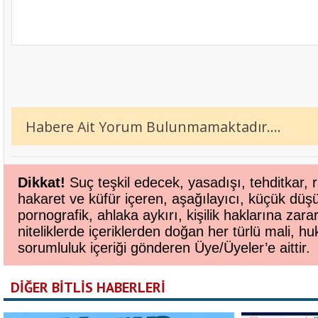
Habere Ait Yorum Bulunmamaktadır....
Bitlis Bülten 3. Sayı
Dikkat!
Suç teşkil edecek, yasadışı, tehditkar, r
hakaret ve küfür içeren, aşağılayıcı, küçük düş
pornografik, ahlaka aykırı, kişilik haklarına zara
niteliklerde içeriklerden doğan her türlü mali, huk
sorumluluk içeriği gönderen Üye/Üyeler’e aittir.
DİĞER BİTLİS HABERLERİ