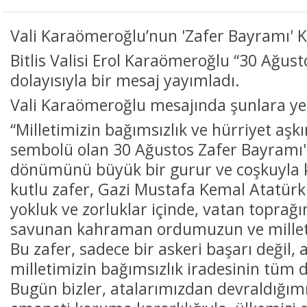
Vali Karaömeroğlu’nun 'Zafer Bayramı' 
Bitlis Valisi Erol Karaömeroğlu “30 Ağus
dolayısıyla bir mesaj yayımladı.
Vali Karaömeroğlu mesajında şunlara yer
“Milletimizin bağımsızlık ve hürriyet aşk
sembolü olan 30 Ağustos Zafer Bayramı'n
dönümünü büyük bir gurur ve coşkuyla 
kutlu zafer, Gazi Mustafa Kemal Atatürk
yokluk ve zorluklar içinde, vatan toprağı
savunan kahraman ordumuzun ve milleti
Bu zafer, sadece bir askeri başarı değil
milletimizin bağımsızlık iradesinin tüm d
Bugün bizler, atalarımızdan devraldığımı