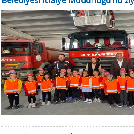
Belediyesi İtfaiye Müdürlüğü’nü ziy