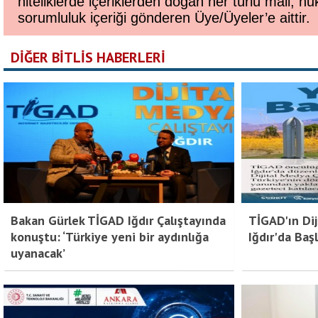
niteliklerde içeriklerden doğan her türlü mali, huk
sorumluluk içeriği gönderen Üye/Üyeler’e aittir.
DİĞER BİTLİS HABERLERİ
Bakan Gürlek TİGAD Iğdır Çalıştayında
TİGAD'ın Dij
konuştu: ‘Türkiye yeni bir aydınlığa
Iğdır'da Başl
uyanacak’
Bitlis Bülten 3. Sayı