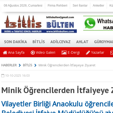
08 Ağustos 2026, Cumartesi
Firma Rehberi
Seri İlanlar
Anketler
Kü
SON DAKİKA
BİTLİS
ADİLCEVAZ
AHLAT
GÜROYMA
Ana Sayfa
Video Galeri
E-Dergi
Yazarlar
HABERLER
BİTLİS
Minik Öğrencilerden İtfaiyeye Ziyaret
10-10-2025 16:03
Minik Öğrencilerden İtfaiyeye 
Vilayetler Birliği Anaokulu öğrenciler