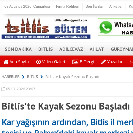
08 Ağustos 2026, Cumartesi
Firma Rehberi
Seri İlanlar
Anketler
Kü
SON DAKİKA
BİTLİS
ADİLCEVAZ
AHLAT
GÜROYMA
Ana Sayfa
Video Galeri
E-Dergi
Yazarlar
HABERLER
BİTLİS
Bitlis'te Kayak Sezonu Başladı
05-01-2026 23:07
Bitlis'te Kayak Sezonu Başladı
Kar yağışının ardından, Bitlis il me