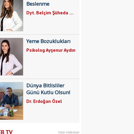
Beslenme
Dyt. Belçim Şüheda Gül
Yeme Bozuklukları
Psikolog Ayşenur Aydın
Dünya Bitlisliler
Günü Kutlu Olsun!
Dr. Erdoğan Özel
Bitlis’te Ekmek
B TV
tüm videolar