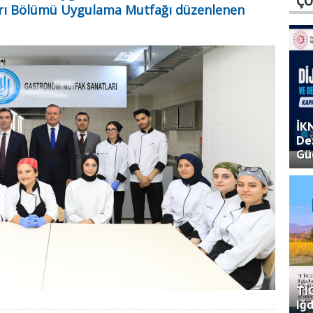
ÇO
rı Bölümü Uygulama Mutfağı düzenlenen
İK
De
Gü
TİG
Iğd