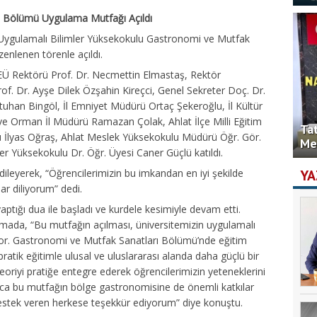
ı Bölümü Uygulama Mutfağı Açıldı
k Uygulamalı Bilimler Yüksekokulu Gastronomi ve Mutfak
nlenen törenle açıldı.
BEÜ Rektörü Prof. Dr. Necmettin Elmastaş, Rektör
Prof. Dr. Ayşe Dilek Özşahin Kireçci, Genel Sekreter Doç. Dr.
an Bingöl, İl Emniyet Müdürü Ortaç Şekeroğlu, İl Kültür
ve Orman İl Müdürü Ramazan Çolak, Ahlat İlçe Milli Eğitim
Ta
 İlyas Oğraş, Ahlat Meslek Yüksekokulu Müdürü Öğr. Gör.
Me
r Yüksekokulu Dr. Öğr. Üyesi Caner Güçlü katıldı.
 dileyerek, “Öğrencilerimizin bu imkandan en iyi şekilde
YA
ar diliyorum” dedi.
yaptığı dua ile başladı ve kurdele kesimiyle devam etti.
mada, “Bu mutfağın açılması, üniversitemizin uygulamalı
iyor. Gastronomi ve Mutfak Sanatları Bölümü’nde eğitim
ratik eğitimle ulusal ve uluslararası alanda daha güçlü bir
oriyi pratiğe entegre ederek öğrencilerimizin yeteneklerini
ıca bu mutfağın bölge gastronomisine de önemli katkılar
estek veren herkese teşekkür ediyorum” diye konuştu.