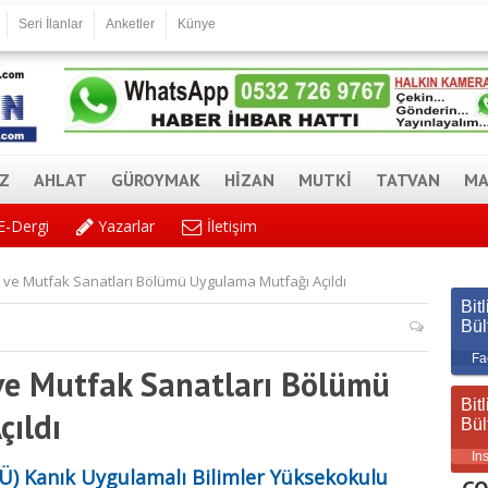
Seri İlanlar
Anketler
Künye
AZ
AHLAT
GÜROYMAK
HİZAN
MUTKİ
TATVAN
MA
E-Dergi
Yazarlar
İletişim
ve Mutfak Sanatları Bölümü Uygulama Mutfağı Açıldı
Bitl
Bül
Fa
ve Mutfak Sanatları Bölümü
Bitl
ıldı
Bül
In
BEÜ) Kanık Uygulamalı Bilimler Yüksekokulu