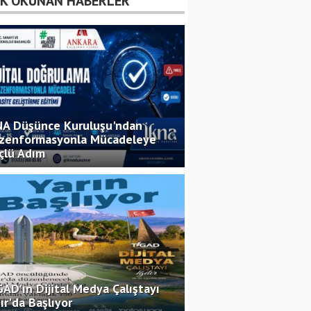
K OKUNAN HABERLER
Beslenme
Dyt. Belçim Şüheda Gül
Yeme Bozuklukları
Psikolog Ayşenur Aydın
NA Düşünce Kuruluşu'ndan
zenformasyonla Mücadeleye
çlü Adım
Dünya Bitlisliler
Günü Kutlu Olsun!
Dr. Erdoğan Özel
AD'ın Dijital Medya Çalıştayı
ır'da Başlıyor
Bitlis’te Ekmek