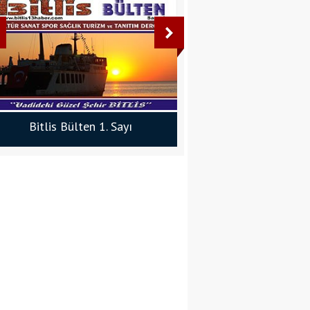
Beslenme
Dyt. Belçim Şüheda Gül
Bitlis Bülten 1. Sayı
Bitlis Bülten 3. Sayı