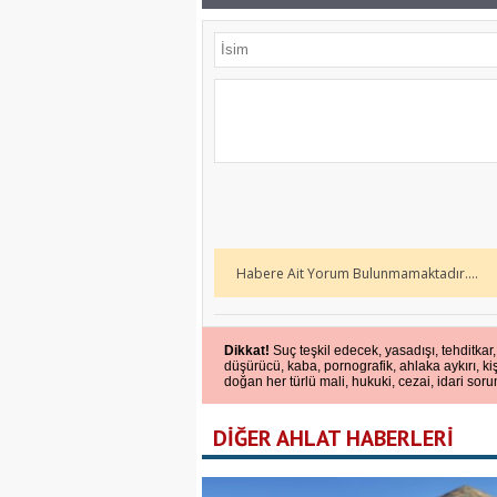
Habere Ait Yorum Bulunmamaktadır....
Dikkat!
Suç teşkil edecek, yasadışı, tehditkar,
düşürücü, kaba, pornografik, ahlaka aykırı, kiş
doğan her türlü mali, hukuki, cezai, idari soru
DİĞER AHLAT HABERLERİ