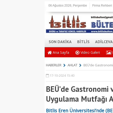
06 Ağustos 2026, Perşembe
Firma Rehberi
SON DAKİKA
BİTLİS
ADİLCEV
Ana Sayfa
Video Galeri
HABERLER
AHLAT
BEÜ’de Gastronomi 
17-10-2024 15:40
BEÜ’de Gastronomi 
Uygulama Mutfağı Aç
Bitlis Eren Üniversitesi’nde (