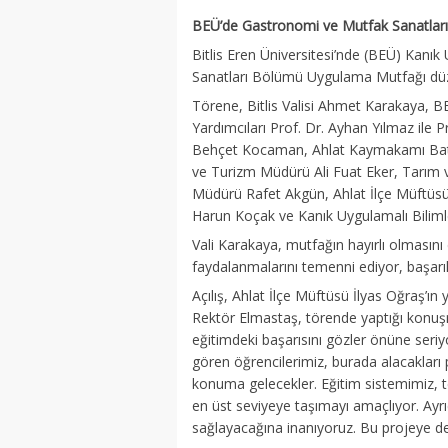
BEÜ’de Gastronomi ve Mutfak Sanatlar
Bitlis Eren Üniversitesi’nde (BEÜ) Kanı
Sanatları Bölümü Uygulama Mutfağı düze
Törene, Bitlis Valisi Ahmet Karakaya, 
Yardımcıları Prof. Dr. Ayhan Yılmaz ile 
Behçet Kocaman, Ahlat Kaymakamı Batuh
ve Turizm Müdürü Ali Fuat Eker, Tarım 
Müdürü Rafet Akgün, Ahlat İlçe Müftüsü
Harun Koçak ve Kanık Uygulamalı Bilimle
Vali Karakaya, mutfağın hayırlı olmasını
faydalanmalarını temenni ediyor, başarıl
Açılış, Ahlat İlçe Müftüsü İlyas Oğraş’ın 
Rektör Elmastaş, törende yaptığı konuş
eğitimdeki başarısını gözler önüne ser
gören öğrencilerimiz, burada alacakları p
konuma gelecekler. Eğitim sistemimiz, te
en üst seviyeye taşımayı amaçlıyor. Ayr
sağlayacağına inanıyoruz. Bu projeye d