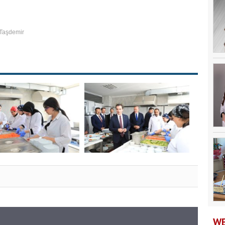
t Taşdemir
WE