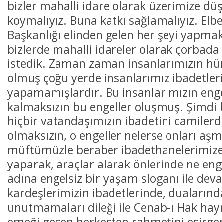
bizler mahalli idare olarak üzerimize dü
koymalıyız. Buna katkı sağlamalıyız. Elbe
Başkanlığı elinden gelen her şeyi yapmak
bizlerde mahalli idareler olarak çorbad
istedik. Zaman zaman insanlarımızın hür
olmuş çoğu yerde insanlarımız ibadetler
yapamamışlardır. Bu insanlarımızın enge
Bitlis Bülten 3. Sayı
kalmaksızın bu engeller oluşmuş. Şimdi b
hiçbir vatandaşımızın ibadetini camiler
olmaksızın, o engeller nelerse onları aşm
müftümüzle beraber ibadethanelerimiz
yaparak, araçlar alarak önlerinde ne en
adına engelsiz bir yaşam sloganı ile dev
kardeşlerimizin ibadetlerinde, dualarında
unutmamaları dileği ile Cenab-ı Hak hay
emeği geçen herkesten rahmetini esirge