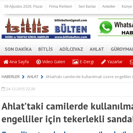
09 Ağustos 2026, Pazar
Firma Rehberi
Seri İlanlar
Anketler
Künye
SON DAKİKA
BİTLİS
ADİLCEVAZ
AHLAT
GÜROYMA
Ana Sayfa
Video Galeri
E-Dergi
Yazarlar
HABERLER
AHLAT
Ahlat’taki camilerde kullanılmak üzere engelliler i
24-12-2015 22:30
Ahlat’taki camilerde kullanılm
engelliler için tekerlekli sanda