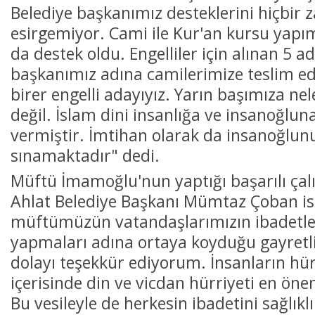
Belediye başkanımız desteklerini hiçbir
esirgemiyor. Cami ile Kur'an kursu yapı
da destek oldu. Engelliler için alınan 5 a
başkanımız adına camilerimize teslim e
birer engelli adayıyız. Yarın başımıza nele
değil. İslam dini insanlığa ve insanoğlun
vermiştir. İmtihan olarak da insanoğlunu 
sınamaktadır" dedi.
Müftü İmamoğlu'nun yaptığı başarılı çal
Ahlat Belediye Başkanı Mümtaz Çoban ise
müftümüzün vatandaşlarımızın ibadetleri
yapmaları adına ortaya koyduğu gayretl
dolayı teşekkür ediyorum. İnsanların hür
içerisinde din ve vicdan hürriyeti en öne
Bu vesileyle de herkesin ibadetini sağlıkl